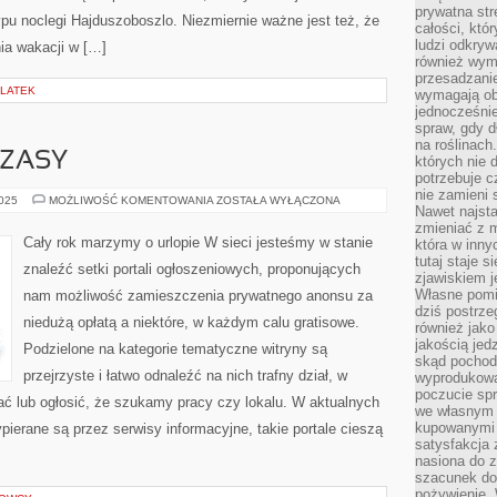
prywatna str
ypu noclegi Hajduszoboszlo. Niezmiernie ważne jest też, że
całości, któ
ludzi odkryw
ia wakacji w […]
również wymi
przesadzanie
OLATEK
wymagają obe
jednocześni
spraw, gdy d
na roślinac
ZASY
których nie 
potrzebuje 
nie zamieni 
WYMARZONE
2025
MOŻLIWOŚĆ KOMENTOWANIA
ZOSTAŁA WYŁĄCZONA
Nawet najsta
WCZASY
zmieniać z m
Cały rok marzymy o urlopie W sieci jesteśmy w stanie
która w inny
tutaj staje 
znaleźć setki portali ogłoszeniowych, proponujących
zjawiskiem j
Własne pomid
nam możliwość zamieszczenia prywatnego anonsu za
dziś postrze
niedużą opłatą a niektóre, w każdym calu gratisowe.
również jako
jakością jed
Podzielone na kategorie tematyczne witryny są
skąd pochodz
przejrzyste i łatwo odnaleźć na nich trafny dział, w
wyprodukowa
poczucie sp
ć lub ogłosić, że szukamy pracy czy lokalu. W aktualnych
we własnym 
kupowanymi 
ierane są przez serwisy informacyjne, takie portale cieszą
satysfakcja
nasiona do z
szacunek do
pożywienie. 