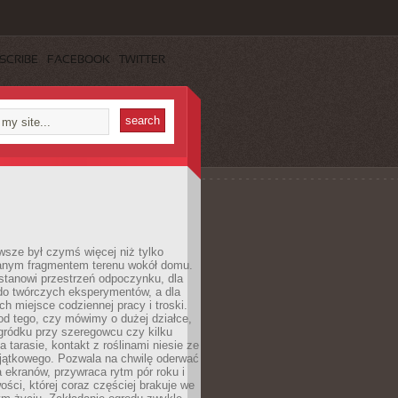
SCRIBE
FACEBOOK
TWITTER
sze był czymś więcej niż tylko
nym fragmentem terenu wokół domu.
stanowi przestrzeń odpoczynku, dla
do twórczych eksperymentów, a dla
ch miejsce codziennej pracy i troski.
od tego, czy mówimy o dużej działce,
gródku przy szeregowcu czy kilku
a tarasie, kontakt z roślinami niesie ze
jątkowego. Pozwala na chwilę oderwać
a ekranów, przywraca rytm pór roku i
wości, której coraz częściej brakuje we