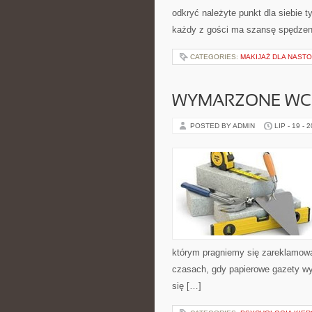
odkryć należyte punkt dla siebie t
każdy z gości ma szansę spędzen
CATEGORIES:
MAKIJAŻ DLA NAST
WYMARZONE WC
POSTED BY ADMIN
LIP - 19 - 
którym pragniemy się zareklamowa
czasach, gdy papierowe gazety wyp
się […]