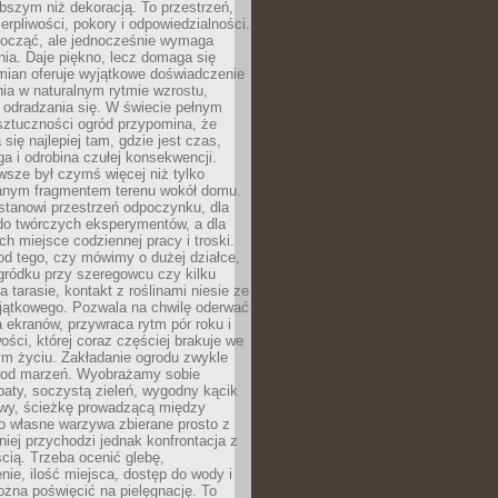
bszym niż dekoracją. To przestrzeń,
ierpliwości, pokory i odpowiedzialności.
ocząć, ale jednocześnie wymaga
ia. Daje piękno, lecz domaga się
mian oferuje wyjątkowe doświadczenie
ia w naturalnym rytmie wzrostu,
i odradzania się. W świecie pełnym
sztuczności ogród przypomina, że
 się najlepiej tam, gdzie jest czas,
ga i odrobina czułej konsekwencji.
sze był czymś więcej niż tylko
nym fragmentem terenu wokół domu.
stanowi przestrzeń odpoczynku, dla
do twórczych eksperymentów, a dla
ch miejsce codziennej pracy i troski.
od tego, czy mówimy o dużej działce,
gródku przy szeregowcu czy kilku
a tarasie, kontakt z roślinami niesie ze
jątkowego. Pozwala na chwilę oderwać
a ekranów, przywraca rytm pór roku i
wości, której coraz częściej brakuje we
m życiu. Zakładanie ogrodu zwykle
 od marzeń. Wyobrażamy sobie
aty, soczystą zieleń, wygodny kącik
y, ścieżkę prowadzącą między
o własne warzywa zbierane prosto z
niej przychodzi jednak konfrontacja z
cią. Trzeba ocenić glebę,
nie, ilość miejsca, dostęp do wody i
ożna poświęcić na pielęgnację. To