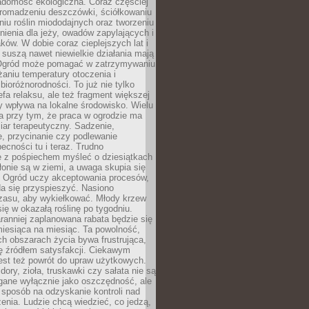
adomość ekologiczna. Coraz częściej
gromadzeniu deszczówki, ściółkowaniu
niu roślin miododajnych oraz tworzeniu
nienia dla jeży, owadów zapylających i
ków. W dobie coraz cieplejszych lat i
suszą nawet niewielkie działania mają
Ogród może pomagać w zatrzymywaniu
iżaniu temperatury otoczenia i
bioróżnorodności. To już nie tylko
efa relaksu, ale też fragment większej
ry wpływa na lokalne środowisko. Wielu
a przy tym, że praca w ogrodzie ma
ar terapeutyczny. Sadzenie,
, przycinanie czy podlewanie
cności tu i teraz. Trudno
e z pośpiechem myśleć o dziesiątkach
łonie są w ziemi, a uwaga skupia się
h. Ogród uczy akceptowania procesów,
da się przyspieszyć. Nasiono
czasu, aby wykiełkować. Młody krzew
się w okazałą roślinę po tygodniu.
ranniej zaplanowana rabata będzie się
iesiąca na miesiąc. Ta powolność,
ch obszarach życia bywa frustrująca,
się źródłem satysfakcji. Ciekawym
est też powrót do upraw użytkowych.
ory, zioła, truskawki czy sałata nie są
gane wyłącznie jako oszczędność, ale
 sposób na odzyskanie kontroli nad
zenia. Ludzie chcą wiedzieć, co jedzą,