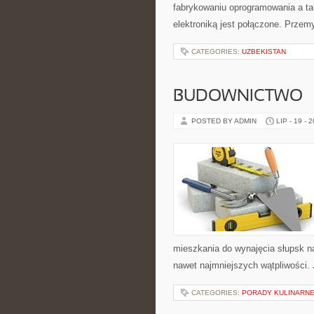
fabrykowaniu oprogramowania a ta
elektroniką jest połączone. Przem
CATEGORIES:
UZBEKISTAN
BUDOWNICTWO
POSTED BY ADMIN
LIP - 19 - 
mieszkania do wynajęcia słupsk n
nawet najmniejszych wątpliwości.
CATEGORIES:
PORADY KULINARN