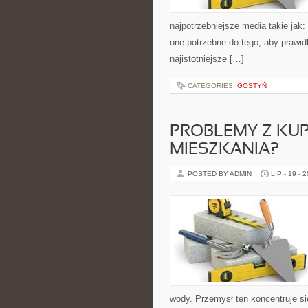
najpotrzebniejsze media takie jak
one potrzebne do tego, aby prawi
najistotniejsze […]
CATEGORIES:
GOSTYŃ
PROBLEMY Z KUP
MIESZKANIA?
POSTED BY ADMIN
LIP - 19 - 
wody. Przemysł ten koncentruje si