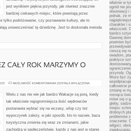
właśnie w t
jest wynikiem piękna przyrody, jak również znacznie
ogród nie je
obserwacji i
bardziej ciekawych miejsc, które powstają przez
jednak, że m
najpiękniejs
ie tylko podróżowanie, czy poznawanie kultury, ale to
charakter i 
alają unowocześniać tę dziedzinę. Jest to doskonała metoda
właścicieli.
bardzo sztyw
Dawniej dom
powinien być
przewidywal
cieszą się n
owadom, pta
praktyce ozn
dostosowany
EZ CAŁY ROK MARZYMY O
ograniczenie
przyrody. Og
Może być żyw
współpracuje
ZAZWYCZAJ
2025
MOŻLIWOŚĆ KOMENTOWANIA
ZOSTAŁA WYŁĄCZONA
całkowicie 
PRZEZ
CAŁY
zmianę w myś
ROK
Wielu z nas nie wie jak bardzo Wakacje są porą, kiedy
rosnąca świ
MARZYMY
mówi się o 
O
tak właściwie najogromniejsza ilość wędrowców
URLOPIE
gleby, sadze
miejsc schro
postanawia wybrać się na wczasy, urlop czy też
drobnych pta
wypoczynek zależy, w jaki sposób, kto to nazwie, baza
problemów z 
znaczenie. 
turystyczna zmienia się wraz ze zmianami, jakie
wilgoci, obn
zachodzą w społeczeństwie, każdy z nas jest w stanie
zwiększaniu 