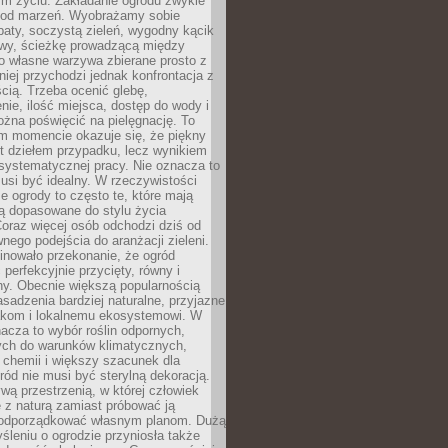
m życiu. Zakładanie ogrodu zwykle
 od marzeń. Wyobrażamy sobie
aty, soczystą zieleń, wygodny kącik
y, ścieżkę prowadzącą między
o własne warzywa zbierane prosto z
niej przychodzi jednak konfrontacja z
cią. Trzeba ocenić glebę,
nie, ilość miejsca, dostęp do wody i
ożna poświęcić na pielęgnację. To
ym momencie okazuje się, że piękny
st dziełem przypadku, lecz wynikiem
 systematycznej pracy. Nie oznacza to
usi być idealny. W rzeczywistości
ze ogrody to często te, które mają
są dopasowane do stylu życia
 Coraz więcej osób odchodzi dziś od
nego podejścia do aranżacji zieleni.
inowało przekonanie, że ogród
 perfekcyjnie przycięty, równy i
ny. Obecnie większą popularnością
asadzenia bardziej naturalne, przyjazne
kom i lokalnemu ekosystemowi. W
acza to wybór roślin odpornych,
ch do warunków klimatycznych,
 chemii i większy szacunek dla
ród nie musi być sterylną dekoracją.
ą przestrzenią, w której człowiek
 z naturą zamiast próbować ją
podporządkować własnym planom. Dużą
leniu o ogrodzie przyniosła także