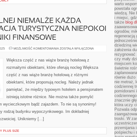
ROWCY
warto wspomn
powstała ogr
wiedzą. Nie 
i miejsc, gd
LNEJ NIEMALŻE KAŻDA
także
blog d
zaawansowan
ACJA TURYSTYCZNA NIEPOKOI
ogrodów, mik
regeneracją 
NIKI FINANSOWE
jednocześnie
dziedziną wi
W
2025
MOŻLIWOŚĆ KOMENTOWANIA
ZOSTAŁA WYŁĄCZONA
założenia du
CHWILI
rezygnować z
AKTUALNEJ
NIEMALŻE
czy mały dzi
Większa część z nas wiąże branżę hotelową z
KAŻDA
miejscem kon
WIELKA
rozmaitymi obiektami, które oferują nocleg Większa
świetnie roś
KORPORACJA
TURYSTYCZNA
zaplanowana 
część z nas wiąże branżę hotelową z różnymi
NIEPOKOI
równie dużo 
SIĘ
nie metraż, 
obiektami, które proponują nocleg. Należy jednak
O
SWOJE
codziennej t
WYNIKI
pamiętać, że między typowym hotelem a pensjonatem
pomidorami i
FINANSOWE
codziennego
istnieją istotne różnice. Nie można także pomylić
znacznie głę
m wycieczkowym bądź zajazdem. To nie są synonimy!
która uczy c
Pozwala odp
nny rodzaj budynku wypoczynkowego. Im dokładniej
zaangażowan
troski. W za
yzwoiciej. Unikniemy […]
uczestniczen
przemijania 
Y PLUS SIZE
pośpiechu i 
życie rozwija