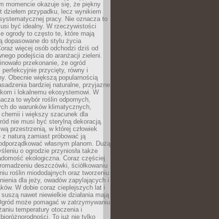
ym momencie okazuje się, że piękny
st dziełem przypadku, lecz wynikiem
 systematycznej pracy. Nie oznacza to
usi być idealny. W rzeczywistości
ze ogrody to często te, które mają
są dopasowane do stylu życia
 Coraz więcej osób odchodzi dziś od
nego podejścia do aranżacji zieleni.
inowało przekonanie, że ogród
 perfekcyjnie przycięty, równy i
ny. Obecnie większą popularnością
asadzenia bardziej naturalne, przyjazne
kom i lokalnemu ekosystemowi. W
acza to wybór roślin odpornych,
ch do warunków klimatycznych,
 chemii i większy szacunek dla
ród nie musi być sterylną dekoracją.
ą przestrzenią, w której człowiek
 z naturą zamiast próbować ją
podporządkować własnym planom. Dużą
leniu o ogrodzie przyniosła także
adomość ekologiczna. Coraz częściej
gromadzeniu deszczówki, ściółkowaniu
niu roślin miododajnych oraz tworzeniu
nienia dla jeży, owadów zapylających i
ków. W dobie coraz cieplejszych lat i
suszą nawet niewielkie działania mają
Ogród może pomagać w zatrzymywaniu
iżaniu temperatury otoczenia i
bioróżnorodności. To już nie tylko