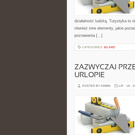
działalność ludzką. Turystyka to n
również inne elementy, jakie pozw
poznawania […]
CATEGORIES:
BILARD
ZAZWYCZAJ PRZ
URLOPIE
POSTED BY ADMIN
LIP - 19 - 