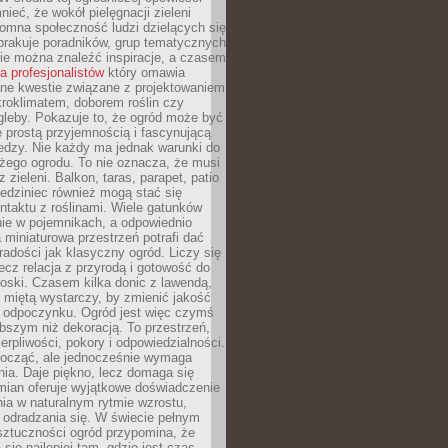
ieć, że wokół pielęgnacji zieleni
omna społeczność ludzi dzielących się
brakuje poradników, grup tematycznych
zie można znaleźć inspiracje, a czasem
la profesjonalistów
który omawia
e kwestie związane z projektowaniem
roklimatem, doborem roślin czy
gleby. Pokazuje to, że ogród może być
 prostą przyjemnością i fascynującą
edzy. Nie każdy ma jednak warunki do
żego ogrodu. To nie oznacza, że musi
 zieleni. Balkon, taras, parapet, patio
edziniec również mogą stać się
taktu z roślinami. Wiele gatunków
nie w pojemnikach, a odpowiednio
miniaturowa przestrzeń potrafi dać
radości jak klasyczny ogród. Liczy się
lecz relacja z przyrodą i gotowość do
roski. Czasem kilka donic z lawendą,
 miętą wystarczy, by zmienić jakość
 odpoczynku. Ogród jest więc czymś
bszym niż dekoracją. To przestrzeń,
ierpliwości, pokory i odpowiedzialności.
ocząć, ale jednocześnie wymaga
ia. Daje piękno, lecz domaga się
mian oferuje wyjątkowe doświadczenie
ia w naturalnym rytmie wzrostu,
i odradzania się. W świecie pełnym
sztuczności ogród przypomina, że
 się najlepiej tam, gdzie jest czas,