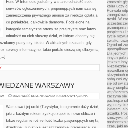
Ferie W Internecie jesteśmy w stanie odnaleźć setki
znacznie głę
która uczy c
serwisów ogłoszeniowych, proponujących nam szansę
Pozwala odp
zaangażowan
zamieszczenia prywatnego anonsu za niedużą opłatą a
troski. W za
co poniektóre, całkowicie darmowe. Podzielone na
uczestniczen
przemijania 
kategorie tematyczne strony są przejrzyste oraz łatwo
pośpiechu i 
odnaleźć na nich słuszny dział, w którym chcemy się
życie rozwija
światło, uwa
 szukamy pracy czy lokalu. W aktualnych czasach, gdy
Ogród od zaw
uporządkowa
ez serwisy informacyjne, takie portale cieszą się olbrzymią
Dla jednych 
 […]
innych pole 
jeszcze inny
Niezależnie 
Y
niewielkim o
skrzyniach n
sobą coś wy
się od świat
WIEDZANE WARSZAWY
uczy cierpli
współczesny
KOMFORTOWE
zaczyna się
2025
MOŻLIWOŚĆ KOMENTOWANIA
ZOSTAŁA WYŁĄCZONA
ZWIEDZANE
pachnące rab
WARSZAWY
wypoczynkow
Warszawa i jej uroki {Turystyka, to ogromnie duży dział,
kwiatami alb
grządki. Póź
jaki z każdym rokiem zyskuje zupełnie nowe oblicze i
rzeczywistoś
także regularnie rośnie ilość liczba pasjonujących się tą
nasłonecznie
czas, jaki m
dziedziną. Turystyka jest szczególnie interesująca, co