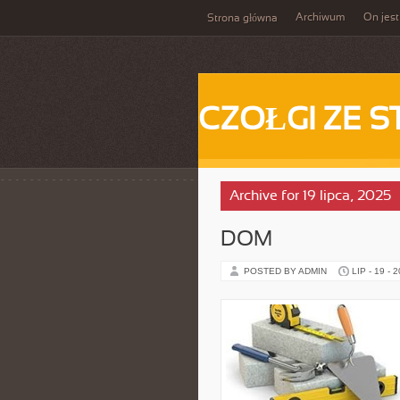
Archiwum
On jest
Strona główna
CZOŁGI ZE S
Archive for 19 lipca, 2025
DOM
POSTED BY ADMIN
LIP - 19 - 