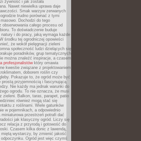
i żywność i jak została
na. Nawet niewielka uprawa daje
rawczości. Smak warzyw zerwanych
ogrodzie trudno porównać z tymi
masowo. Dochodzi do tego
 z obserwowania całego procesu od
bioru. To doświadczenie buduje
 natury i do pracy, jaką wymaga każde
W środku tej ogrodniczej opowieści
ieć, że wokół pielęgnacji zieleni
omna społeczność ludzi dzielących się
brakuje poradników, grup tematycznych
zie można znaleźć inspiracje, a czasem
la profesjonalistów
który omawia
e kwestie związane z projektowaniem
roklimatem, doborem roślin czy
gleby. Pokazuje to, że ogród może być
 prostą przyjemnością i fascynującą
edzy. Nie każdy ma jednak warunki do
żego ogrodu. To nie oznacza, że musi
 zieleni. Balkon, taras, parapet, patio
edziniec również mogą stać się
taktu z roślinami. Wiele gatunków
nie w pojemnikach, a odpowiednio
miniaturowa przestrzeń potrafi dać
radości jak klasyczny ogród. Liczy się
lecz relacja z przyrodą i gotowość do
roski. Czasem kilka donic z lawendą,
 miętą wystarczy, by zmienić jakość
 odpoczynku. Ogród jest więc czymś