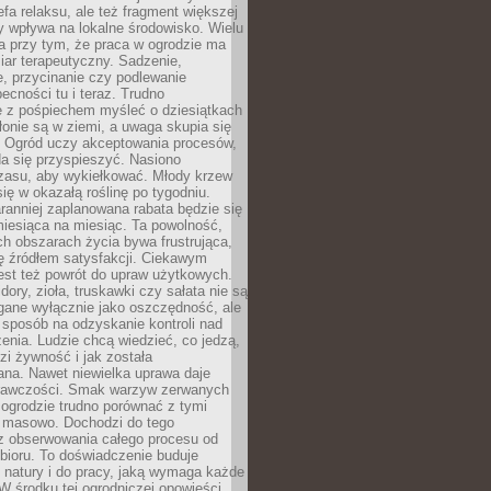
efa relaksu, ale też fragment większej
ry wpływa na lokalne środowisko. Wielu
a przy tym, że praca w ogrodzie ma
ar terapeutyczny. Sadzenie,
, przycinanie czy podlewanie
cności tu i teraz. Trudno
e z pośpiechem myśleć o dziesiątkach
łonie są w ziemi, a uwaga skupia się
h. Ogród uczy akceptowania procesów,
da się przyspieszyć. Nasiono
czasu, aby wykiełkować. Młody krzew
się w okazałą roślinę po tygodniu.
ranniej zaplanowana rabata będzie się
iesiąca na miesiąc. Ta powolność,
ch obszarach życia bywa frustrująca,
się źródłem satysfakcji. Ciekawym
est też powrót do upraw użytkowych.
ory, zioła, truskawki czy sałata nie są
gane wyłącznie jako oszczędność, ale
 sposób na odzyskanie kontroli nad
zenia. Ludzie chcą wiedzieć, co jedzą,
i żywność i jak została
na. Nawet niewielka uprawa daje
rawczości. Smak warzyw zerwanych
ogrodzie trudno porównać z tymi
masowo. Dochodzi do tego
 z obserwowania całego procesu od
bioru. To doświadczenie buduje
 natury i do pracy, jaką wymaga każde
W środku tej ogrodniczej opowieści