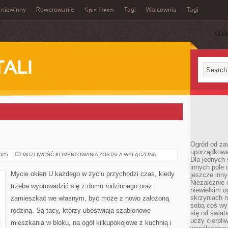
 niewinny
Rowerowanie
Tagi
Walcownia
Tagi
Spis Treści
SUB
TALI
Ogród od zaw
uporządkowa
DOM
2025
MOŻLIWOŚĆ KOMENTOWANIA
ZOSTAŁA WYŁĄCZONA
Dla jednych 
innych pole 
Mycie okien U każdego w życiu przychodzi czas, kiedy
jeszcze inny
Niezależnie 
trzeba wyprowadzić się z domu rodzinnego oraz
niewielkim o
skrzyniach n
zamieszkać we własnym, być może z nowo założoną
sobą coś wy
rodziną. Są tacy, którzy ubóstwiają szablonowe
się od świat
uczy cierpli
mieszkania w bloku, na ogół kilkupokojowe z kuchnią i