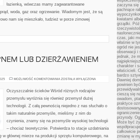
współczesny
łazienką, wówczas mamy zagwarantowane
zaczyna się
pachnące rab
: prąd, woda, gaz oraz ogrzewanie. Wiadomym jest, że są
wypoczynkow
kwiatami alb
dłowo nam się mieszkało, tudzież w porze zimowej
grządki. Póź
rzeczywistoś
nasłonecznie
czas, jaki m
właśnie w t
ogród nie je
obserwacji i
jednak, że m
NEM LUB DZIERŻAWIENIEM
najpiękniejs
charakter i 
właścicieli.
bardzo sztyw
PROBLEMY
2025
MOŻLIWOŚĆ KOMENTOWANIA
ZOSTAŁA WYŁĄCZONA
Dawniej dom
Z
powinien być
KUPNEM
przewidywal
LUB
Oczyszczalnie ścieków Wśród różnych rodzajów
DZIERŻAWIENIEM
cieszą się n
MIESZKANIA?
przemysłu wyróżnia się również przemysł dużej
owadom, pta
praktyce ozn
technologii. Z całą pewnością niejedno z nas słuchało o
dostosowany
ograniczenie
takim naturalnie przemyśle, mieliśmy z nim do
przyrody. Og
czynienia, znamy się na przemyśle wysokiej technologii
Może być żyw
współpracuje
– chociaż teoretycznie. Potwierdza to stacje uzdatniania
całkowicie 
ę w głównej mierze na produkcji sprzętu komputerowego, na
zmianę w myś