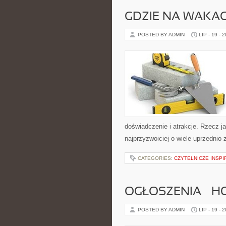
GDZIE NA WAKAC
POSTED BY ADMIN
LIP - 19 - 
doświadczenie i atrakcje. Rzecz j
najprzyzwoiciej o wiele uprzednio 
CATEGORIES:
CZYTELNICZE INSP
OGŁOSZENIA – H
POSTED BY ADMIN
LIP - 19 - 