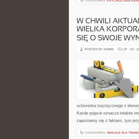
CATEGORIES:
PSYCHOLOGIA KIE
W CHWILI AKTUA
WIELKA KORPOR
SIĘ O SWOJE WY
POSTED BY ADMIN
LIP - 19 - 
schroniska turystycznego z dome
Każde pojęcie oznacza totalnie i
zapoznamy się z faktami, tym prz
CATEGORIES:
MAKIJAŻ DLA TWARZ