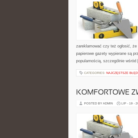
zareklamować czy też ogłosić, że
papierowe gazety wypierane są prz
popularnością, szczególnie wśród
CATEGORIES:
NAJCZĘSTSZE BŁĘD
KOMFORTOWE Z
POSTED BY ADMIN
LIP - 19 - 