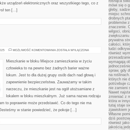
rosnąca świ
kże urządzeń elektronicznych oraz wszystkiego tego, co z
mówi się o 
gleby, sadze
ysł ten […]
miejsc schro
drobnych pta
problemów z 
znaczenie. 
wilgoci, obn
zwiększaniu 
prywatna str
całości, któ
ludzi odkryw
BUDOWNICTWO
2025
MOŻLIWOŚĆ KOMENTOWANIA
ZOSTAŁA WYŁĄCZONA
również wymi
przesadzanie
Mieszkanie w bloku Miejsce zamieszkania w życiu
wymagają obe
jednocześni
człowieka to na pewno bez żadnych barier ważne
spraw, gdy d
na roślinac
lokum. Jest to dla dużej grupy osób dach nad głową i
których nie 
zapewnienie bezpieczeństwa. Zauważamy w takim
potrzebuje 
nie zamieni 
narzeczu, że mieszkanie jest na ogół utożsamiane z
Nawet najsta
lokalem w bloku mieszkalnym. Już sama nazwa rodzaju
zmieniać z m
która w inny
am to poprawnie może przedstawić. Co do tego nie ma
tutaj staje 
zjawiskiem j
 Jesteśmy w stanie powiedzieć, że pokoje […]
Własne pomid
dziś postrze
E
również jako
jakością jed