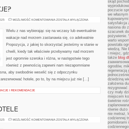
skąd pochodz
wyprodukowa
JE?
poczucie sp
we własnym 
kupowanymi 
GDZIE
2025
MOŻLIWOŚĆ KOMENTOWANIA
ZOSTAŁA WYŁĄCZONA
satysfakcja
NA
WAKACJE?
nasiona do z
Wielu z nas wybierając się na wczasy lub ewentualnie
szacunek do
pożywienie. 
wakacje nad morzem zastanawia się, co adekwatnie
warto wspomn
Propozycja, z jakiej to skorzystać jesteśmy w stanie w
powstała ogr
wiedzą. Nie 
chwili, kiedy tak właściwie przebywamy nad morzem
i miejsc, gd
także
blog d
jest ogromnie szeroka i różna, w następstwie tego
zaawansowan
również z pewnością zapewni nam niezapomniane
ogrodów, mik
regeneracją 
asna, aby swobodnie weselić się z odpoczynku
jednocześnie
zarezerwować hotele, po to, by na miejscu już nie […]
dziedziną wi
założenia du
rezygnować z
IRACJE I REKOMENDACJE
czy mały dzi
miejscem kon
świetnie roś
zaplanowana 
OTELE
równie dużo 
nie metraż, 
codziennej t
OGŁOSZENIA
2025
MOŻLIWOŚĆ KOMENTOWANIA
ZOSTAŁA WYŁĄCZONA
pomidorami i
–
HOTELE
codziennego