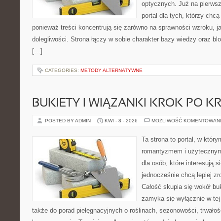
optycznych. Już na pierwszy
portal dla tych, którzy chcą
ponieważ treści koncentrują się zarówno na sprawności wzroku, ja
dolegliwości. Strona łączy w sobie charakter bazy wiedzy oraz blo
[…]
CATEGORIES:
METODY ALTERNATYWNE
BUKIETY I WIĄZANKI KROK PO K
POSTED BY ADMIN
KWI - 8 - 2026
MOŻLIWOŚĆ KOMENTOWAN
Ta strona to portal, w który
romantyzmem i użytecznym
dla osób, które interesują s
jednocześnie chcą lepiej z
Całość skupia się wokół buk
zamyka się wyłącznie w tej
także do porad pielęgnacyjnych o roślinach, sezonowości, trwałoś