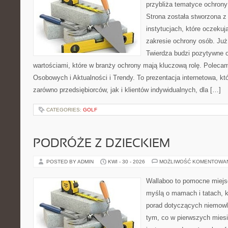
przybliża tematyce ochrony
Strona została stworzona z
instytucjach, które oczekuj
zakresie ochrony osób. J
Twierdza budzi pozytywne o
wartościami, które w branży ochrony mają kluczową rolę. Polec
Osobowych i Aktualności i Trendy. To prezentacja internetowa, k
zarówno przedsiębiorców, jak i klientów indywidualnych, dla […]
CATEGORIES:
GOLF
PODRÓŻE Z DZIECKIEM
POSTED BY ADMIN
KWI - 30 - 2026
MOŻLIWOŚĆ KOMENTOWA
Wallaboo to pomocne miejs
myślą o mamach i tatach, 
porad dotyczących niemowlą
tym, co w pierwszych miesi