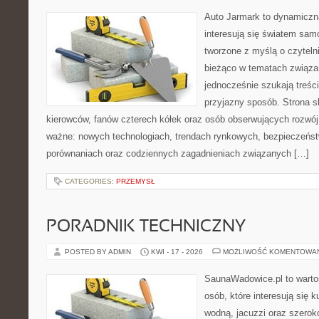
Auto Jarmark to dynamiczna
interesują się światem sa
tworzone z myślą o czyteln
bieżąco w tematach związa
jednocześnie szukają treśc
przyjazny sposób. Strona sk
kierowców, fanów czterech kółek oraz osób obserwujących rozwój
ważne: nowych technologiach, trendach rynkowych, bezpieczeństwi
porównaniach oraz codziennych zagadnieniach związanych […]
CATEGORIES:
PRZEMYSŁ
PORADNIK TECHNICZNY
POSTED BY ADMIN
KWI - 17 - 2026
MOŻLIWOŚĆ KOMENTOWA
SaunaWadowice.pl to wartoś
osób, które interesują się k
wodną, jacuzzi oraz szero