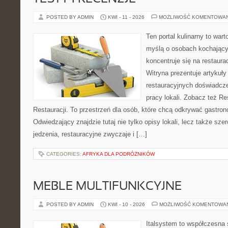
POSTED BY ADMIN
KWI - 11 - 2026
MOŻLIWOŚĆ KOMENTOWA
Ten portal kulinarny to war
myślą o osobach kochający
koncentruje się na restaura
Witryna prezentuje artykuły
restauracyjnych doświadcze
pracy lokali. Zobacz też Re
Restauracji. To przestrzeń dla osób, które chcą odkrywać gastro
Odwiedzający znajdzie tutaj nie tylko opisy lokali, lecz także szer
jedzenia, restauracyjne zwyczaje i […]
CATEGORIES:
AFRYKA DLA PODRÓŻNIKÓW
MEBLE MULTIFUNKCYJNE
POSTED BY ADMIN
KWI - 10 - 2026
MOŻLIWOŚĆ KOMENTOWA
Italsystem to współczesna s