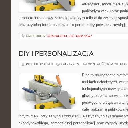
weterynarii, mowa ciała zwi
podeszłym wieku oraz podr
strona to internetowy zakątek, w którym miłość do zwierząt spoty
oraz czytelną formą przekazu. To portal, który powstał z myślą [
CATEGORIES:
CIEKAWOSTKI I HISTORIA KAWY
DIY I PERSONALIZACJA
POSTED BY ADMIN
KWI - 1 - 2026
MOŻLIWOŚĆ KOMENTOWAN
Pino to nowoczesna platform
meblach dziecięcych, wnętr
funkcjonalnych rozwiązani
główny przekaz serwisu pok
poświęcone urządzaniu wnętr
całej rodziny, a publikowan
innymi mebli przyjaznych środowisku, elastycznych systemów pr
skandynawskiego, samodzielnej personalizacji oraz wygody użytk