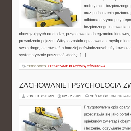
motoryzacji, bezpiecznego 
oraz podnoszenia poziomu j
odbiorca otrzyma przystępn
bezpiecznego kierowania po
obowiązujących na drodze, przygotowania do egzaminu kierowcy, 
prowadzenia pojazdu. Witryna została opracowana z myślą o kie
swoją drogę, ale również o bardziej doświadczonych użytkownikac
systematycznie poszerzać wiedzę. […]
CATEGORIES:
ZARZĄDZANIE PLACÓWKĄ OŚWIATOWĄ
ZACHOWANIE I PSYCHOLOGIA Z
POSTED BY ADMIN
KWI - 2 - 2026
MOŻLIWOŚĆ KOMENTOWAN
Przygotowałem opis oparty 
przedstawia się jako portal
opiekunów zwierząt i obejm
i leczenie, odżywianie zwie