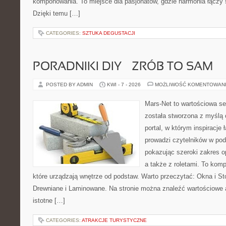
komponowania. To miejsce dla pasjonatów, gdzie harmonia łączy 
Dzięki temu […]
CATEGORIES:
SZTUKA DEGUSTACJI
PORADNIKI DIY – ZRÓB TO SAM
POSTED BY ADMIN
KWI - 7 - 2026
MOŻLIWOŚĆ KOMENTOWAN
Mars-Net to wartościowa se
została stworzona z myślą 
portal, w którym inspiracje 
prowadzi czytelników w pod
pokazując szeroki zakres o
a także z roletami. To ko
które urządzają wnętrze od podstaw. Warto przeczytać: Okna i St
Drewniane i Laminowane. Na stronie można znaleźć wartościowe ar
istotne […]
CATEGORIES:
ATRAKCJE TURYSTYCZNE