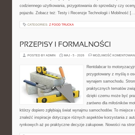
codziennego użytkowania, przygotowania do sprzedaży czy ocen
pojazdu. Zobacz też: Testy i Recenzje Technologii i Mobilność […
CATEGORIES:
Z FOOD TRUCKA
PRZEPISY I FORMALNOŚCI
POSTED BY ADMIN
MAJ - 5 - 2026
MOŻLIWOŚĆ KOMENTOWAN
Rentdabcar to motoryzacyjn
przygotowany z myślą o os
wynajem samochodu. Strona
praktycznych tematów zwią
dzięki czemu może być pr
zarówno dla miłośników moto
którzy dopiero zgłębiają świat wynajmu samochodów. To miejsce 
znaleźć inspiracje dotyczące różnych aspektów korzystania z au
rynkowych aż po praktyczne decyzje zakupowe. Nowości na stron