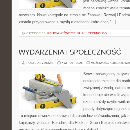
jest naprawdę ważne: komfo
można znaleźć wiele temat
rozwojem. Nowe kategorie na stronie to: Zabawa i Rozwój i Podró
została przygotowana z myślą o osobach, które chcą […]
CATEGORIES:
RELIGIA W ŚWIECIE NAUKI I TECHNOLOGII
WYDARZENIA I SPOŁECZNOŚĆ
POSTED BY ADMIN
KWI - 29 - 2026
MOŻLIWOŚĆ KOMENTOWA
Serwis poświęcony aktywn
doskonałe miejsce dla osób
związanej z wodą, naturą o
koncentruje się wokół wypr
czemu każdy użytkownik m
porady dotyczące organizac
To miejsce stworzone zarówno dla osób bez doświadczenia, jak 
kajakarzy. Zobacz: Poradniki dla Rodzin i Grup i Bezpieczeństwo
można znaleźć kompendium wiedzy o szlakach […]