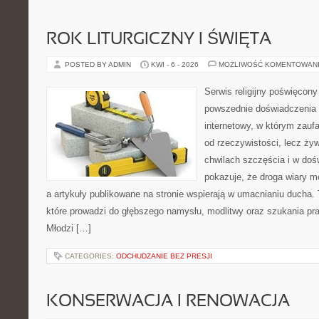
ROK LITURGICZNY I ŚWIĘTA
POSTED BY ADMIN
KWI - 6 - 2026
MOŻLIWOŚĆ KOMENTOWAN
Serwis religijny poświęcony 
powszednie doświadczenia 
internetowy, w którym zauf
od rzeczywistości, lecz żyw
chwilach szczęścia i w doś
pokazuje, że droga wiary m
a artykuły publikowane na stronie wspierają w umacnianiu ducha.
które prowadzi do głębszego namysłu, modlitwy oraz szukania pr
Młodzi […]
CATEGORIES:
ODCHUDZANIE BEZ PRESJI
KONSERWACJA I RENOWACJA