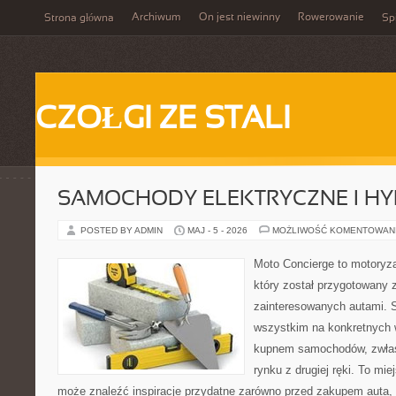
Archiwum
On jest niewinny
Rowerowanie
Strona główna
Spi
CZOŁGI ZE STALI
SAMOCHODY ELEKTRYCZNE I H
POSTED BY ADMIN
MAJ - 5 - 2026
MOŻLIWOŚĆ KOMENTOWAN
Moto Concierge to motoryza
który został przygotowany 
zainteresowanych autami. S
wszystkim na konkretnych
kupnem samochodów, zwłas
rynku z drugiej ręki. To mie
może znaleźć inspiracje przydatne zarówno przed zakupem auta, 