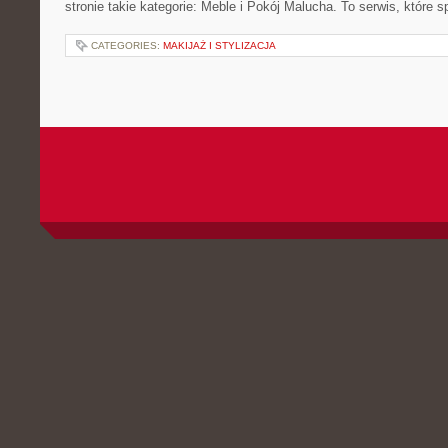
stronie takie kategorie: Meble i Pokój Malucha. To serwis, które 
CATEGORIES:
MAKIJAŻ I STYLIZACJA