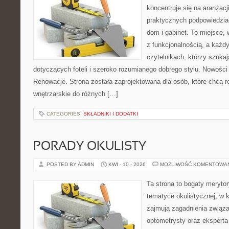
koncentruje się na aranżacj
praktycznych podpowiedzia
dom i gabinet. To miejsce, 
z funkcjonalnością, a każdy
czytelnikach, którzy szuka
dotyczących foteli i szeroko rozumianego dobrego stylu. Nowości t
Renowacje. Strona została zaprojektowana dla osób, które chcą r
wnętrzarskie do różnych […]
CATEGORIES:
SKŁADNIKI I DODATKI
PORADY OKULISTY
POSTED BY ADMIN
KWI - 10 - 2026
MOŻLIWOŚĆ KOMENTOWA
Ta strona to bogaty meryto
tematyce okulistycznej, w 
zajmują zagadnienia związan
optometrysty oraz eksperta