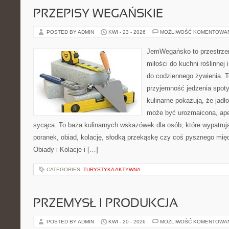
PRZEPISY WEGAŃSKIE
POSTED BY ADMIN
KWI - 23 - 2026
MOŻLIWOŚĆ KOMENTOWA
JemWegańsko to przestrzeń
miłości do kuchni roślinnej
do codziennego żywienia. To
przyjemność jedzenia spot
kulinarne pokazują, że jadło
może być urozmaicona, ape
sycąca. To baza kulinarnych wskazówek dla osób, które wypatruj
poranek, obiad, kolację, słodką przekąskę czy coś pysznego mię
Obiady i Kolacje i […]
CATEGORIES:
TURYSTYKA AKTYWNA
PRZEMYSŁ I PRODUKCJA
POSTED BY ADMIN
KWI - 20 - 2026
MOŻLIWOŚĆ KOMENTOWA