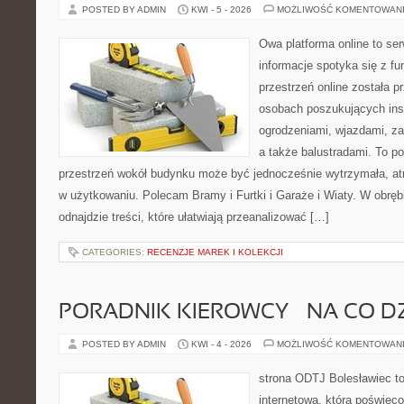
POSTED BY ADMIN
KWI - 5 - 2026
MOŻLIWOŚĆ KOMENTOWAN
Owa platforma online to se
informacje spotyka się z fu
przestrzeń online została 
osobach poszukujących insp
ogrodzeniami, wjazdami, z
a także balustradami. To por
przestrzeń wokół budynku może być jednocześnie wytrzymała, atr
w użytkowaniu. Polecam Bramy i Furtki i Garaże i Wiaty. W obrębi
odnajdzie treści, które ułatwiają przeanalizować […]
CATEGORIES:
RECENZJE MAREK I KOLEKCJI
PORADNIK KIEROWCY – NA CO D
POSTED BY ADMIN
KWI - 4 - 2026
MOŻLIWOŚĆ KOMENTOWAN
strona ODTJ Bolesławiec to
internetowa, która poświęc