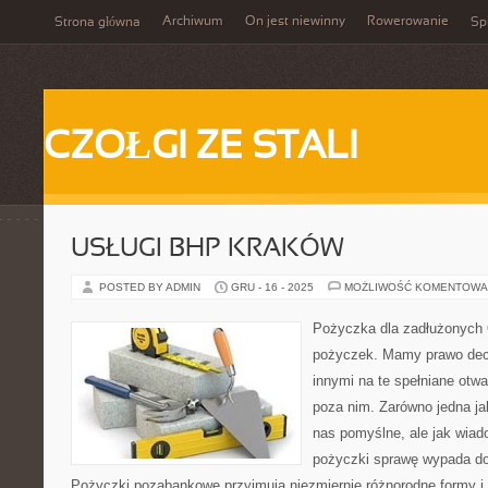
Archiwum
On jest niewinny
Rowerowanie
Strona główna
Spi
CZOŁGI ZE STALI
USŁUGI BHP KRAKÓW
POSTED BY ADMIN
GRU - 16 - 2025
MOŻLIWOŚĆ KOMENTOWA
Pożyczka dla zadłużonych O
pożyczek. Mamy prawo dec
innymi na te spełniane otwa
poza nim. Zarówno jedna ja
nas pomyślne, ale jak wia
pożyczki sprawę wypada do
Pożyczki pozabankowe przyjmują niezmiernie różnorodne formy i