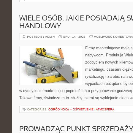
WIELE OSÓB, JAKIE POSIADAJĄ S
HANDLOWY
POSTED BY ADMIN
GRU - 14 - 2025
MOŻLIWOŚĆ KOMENTOWA
Firmy marketingowe mają s
nabywcom. Produkują Wiel
zdobyciem nowych klientów.
marketingu, czasami ciężko 
rywalizację i zarobić na sw
wypadkach pożądane byłoby
w dyscyplinie marketingu i poprosić ich o przygotowanie godziwej
Takowe firmy, świadczą m.in. służby jakimi są wyklejanie okien 
CATEGORIES:
OGRÓD NOCĄ – OŚWIETLENIE I ATMOSFERA
PROWADZĄC PUNKT SPRZEDAŻ