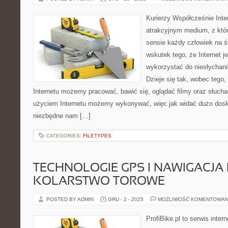
Kurierzy Współcześnie Inte
atrakcyjnym medium, z któ
sensie każdy człowiek na św
wskutek tego, że Internet j
wykorzystać do niesłychani
Dzieje się tak, wobec tego,
Internetu możemy pracować, bawić się, oglądać filmy oraz słuch
użyciem Internetu możemy wykonywać, więc jak widać dużo dosko
niezbędne nam […]
CATEGORIES:
FILETYPES
TECHNOLOGIE GPS I NAWIGACJA
KOLARSTWO TOROWE
POSTED BY ADMIN
GRU - 2 - 2025
MOŻLIWOŚĆ KOMENTOWAN
ProfiBike.pl to serwis inte