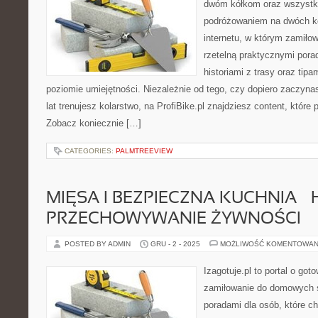
dwóm kółkom oraz wszystki
podróżowaniem na dwóch k
internetu, w którym zamiłow
rzetelną praktycznymi pora
historiami z trasy oraz tip
poziomie umiejętności. Niezależnie od tego, czy dopiero zaczyna
lat trenujesz kolarstwo, na ProfiBike.pl znajdziesz content, które
Zobacz koniecznie […]
CATEGORIES:
PALMTREEVIEW
MIĘSA I BEZPIECZNA KUCHNIA – H
PRZECHOWYWANIE ŻYWNOŚCI
POSTED BY ADMIN
GRU - 2 - 2025
MOŻLIWOŚĆ KOMENTOWAN
Izagotuje.pl to portal o got
zamiłowanie do domowych 
poradami dla osób, które c