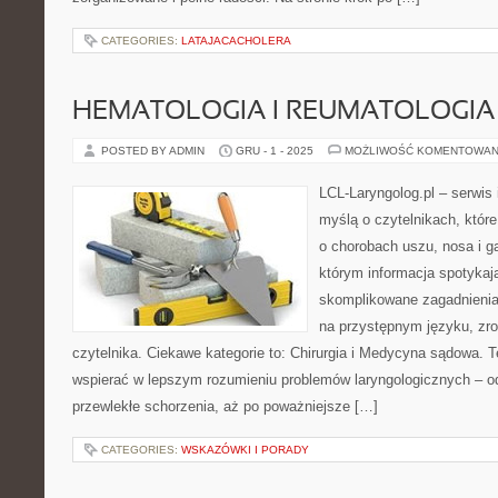
CATEGORIES:
LATAJACACHOLERA
HEMATOLOGIA I REUMATOLOGIA
POSTED BY ADMIN
GRU - 1 - 2025
MOŻLIWOŚĆ KOMENTOWAN
LCL-Laryngolog.pl – serwis
myślą o czytelnikach, któr
o chorobach uszu, nosa i ga
którym informacja spotykaj
skomplikowane zagadnieni
na przystępnym języku, zr
czytelnika. Ciekawe kategorie to: Chirurgia i Medycyna sądowa. T
wspierać w lepszym rozumieniu problemów laryngologicznych – od
przewlekłe schorzenia, aż po poważniejsze […]
CATEGORIES:
WSKAZÓWKI I PORADY