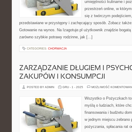
umiejętności kulinarne i p
przestrzeń online, w któr
się z twórczym podejściem,
przedstawiane w przystępny i zachęcający sposób. Zobacz także:
Gotowanie na wynos. Na Izagotuje.pl użytkownik znajdzie bogatą
zarówno szybkie potrawy rodzinne, jak […]
CATEGORIES:
CHORWACJA
ZARZĄDZANIE DŁUGIEM I PSYCH
ZAKUPÓW I KONSUMPCJI
POSTED BY ADMIN
GRU - 1 - 2025
MOŻLIWOŚĆ KOMENTOWAN
Wszystko o Pożyczkach to p
myślą o ludziach, które chc
finansowania i budżetu dom
w jednym miejscu zebrano 
pożyczania, spłacania rat 