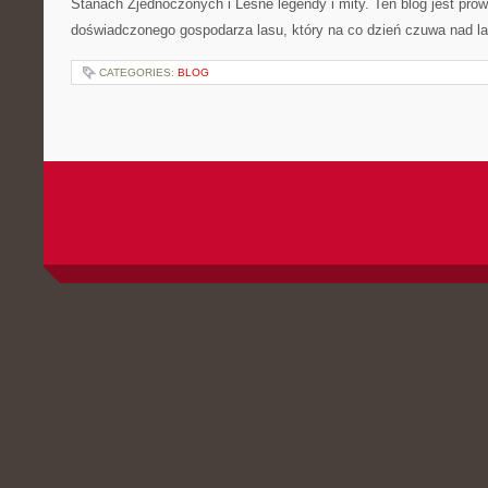
Stanach Zjednoczonych i Leśne legendy i mity. Ten blog jest pr
doświadczonego gospodarza lasu, który na co dzień czuwa nad l
CATEGORIES:
BLOG