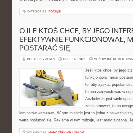
CATEGORIES:
POCIĄGI
O ILE KTOŚ CHCE, BY JEGO INTER
EFEKTYWNIE FUNKCJONOWAŁ, M
POSTARAĆ SIĘ
POSTED BY ADMIN
GRU - 14 - 2025
MOŻLIWOŚĆ KOMENTOWA
Jeśli ktoś chce, by jego bi
funkcjonował, musi postara
to, aby zyskać popularność 
trzeba zainwestować w odpo
Aczkolwiek jest wiele spos
zareklamować, to na uwagę 
laminatów warszawa. W tym mieście jest to jedna z najważniejszy
warto posłużyć się. Reklama w tym rodzaju, jest mało złożona. J
CATEGORIES:
MODA VINTAGE I RETRO