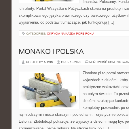
finansów. Polecamy: Fundus
ich oferty. Portal Wszystko o Pożyczkach stawia na prostotę i r
skomplikowanego języka prawniczego czy bankowego, użytkownik
wyjaśnienia, od podstaw tłumaczące, jak funkcjonują […]
CATEGORIES:
OKRYCIA NA KAŻDĄ PORĘ ROKU
MONAKO I POLSKA
POSTED BY ADMIN
GRU - 1 - 2025
MOŻLIWOŚĆ KOMENTOWAN
Zlotoloto.pl to portal stwo
wyjazdach z dziećmi, który
praktyczne wskazówki oraz 
na całym świecie. To przest
dziećmi szukające konkret
kompletny przewodnik po ś
najmłodszymi i nieco starszymi pociechami. Turystycznie polecam
Estonia. Zlotoloto.pl pokazuje, że wyjazdy z dziećmi mogą być j
zorganizowane i pełne radości. Na stronie krok po […]