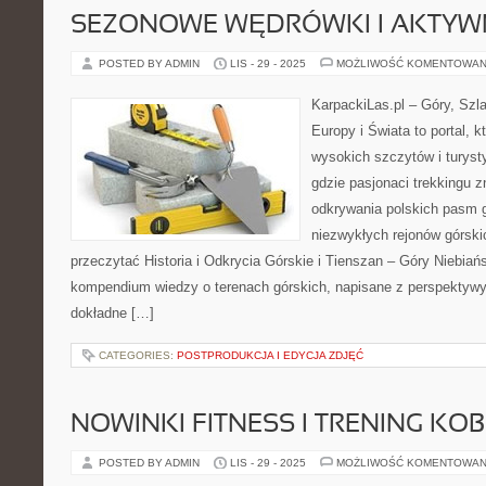
SEZONOWE WĘDRÓWKI I AKTYW
POSTED BY ADMIN
LIS - 29 - 2025
MOŻLIWOŚĆ KOMENTOWAN
KarpackiLas.pl – Góry, Szl
Europy i Świata to portal, k
wysokich szczytów i turysty
gdzie pasjonaci trekkingu z
odkrywania polskich pasm g
niezwykłych rejonów górski
przeczytać Historia i Odkrycia Górskie i Tienszan – Góry Niebiańs
kompendium wiedzy o terenach górskich, napisane z perspektywy 
dokładne […]
CATEGORIES:
POSTPRODUKCJA I EDYCJA ZDJĘĆ
NOWINKI FITNESS I TRENING KOB
POSTED BY ADMIN
LIS - 29 - 2025
MOŻLIWOŚĆ KOMENTOWAN