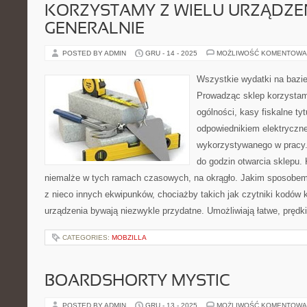
KORZYSTAMY Z WIELU URZĄDZE
GENERALNIE
POSTED BY ADMIN
GRU - 14 - 2025
MOŻLIWOŚĆ KOMENTOWA
Wszystkie wydatki na bazie
Prowadząc sklep korzystam
ogólności, kasy fiskalne ty
odpowiednikiem elektryczn
wykorzystywanego w pracy. 
do godzin otwarcia sklepu. 
niemalże w tych ramach czasowych, na okrągło. Jakim sposobem 
z nieco innych ekwipunków, chociażby takich jak czytniki kodów
urządzenia bywają niezwykle przydatne. Umożliwiają łatwe, prędk
CATEGORIES:
MOBZILLA
BOARDSHORTY MYSTIC
POSTED BY ADMIN
GRU - 13 - 2025
MOŻLIWOŚĆ KOMENTOWA