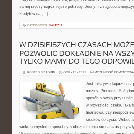
samej rzeczy najróżniejsze potrzeby. Jednym z najpopularniejszy
kredytów są […]
CATEGORIES:
MALEZJA
W DZISIEJSZYCH CZASACH MOŻE
POZWOLIĆ DOKŁADNIE NA WSZYS
TYLKO MAMY DO TEGO ODPOWI
POSTED BY ADMIN
GRU - 15 - 2025
MOŻLIWOŚĆ KOMENTOWA
Jest fałszywie kojarzona z 
rodziny. Pieniądze Pożądan
sposób o swoją przyszłość
w przyszłości czeka, jaka 
finansowa, czy niespodziew
środków do życia. Wobec t
wieku pomyśleć o sposobnym ubezpieczeniu się na czas przyszły
W dzisiejszych czasach jest dużo sposobów na to, jak można ul