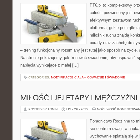
PT6.pl to kompleksowy prze
całości poświęcony jest ćw
efektywnym zestawom ruch
platforma, gdzie początkują
miłośnik ruchu znajdą konkr
porady oraz zachętę do sy
– trening funkcjonalny rozumiany jest tutaj jako sposób na życie,
Na stronie pokazujemy, jak trenować świadomie, aby usprawnić s
napięcia wynikające z małej […]
CATEGORIES:
MODYFIKACJE CIAŁA – ODWAŻNIE I ŚWIADOMIE
MIŁOŚĆ I JEJ ETAPY I MĘŻCZYŹNI
POSTED BY ADMIN
LIS - 29 - 2025
MOŻLIWOŚĆ KOMENTOWAN
Poradnictwo Rodzinne to mi
się centrum uwagi, a nauka
wychowanie splatają się w 