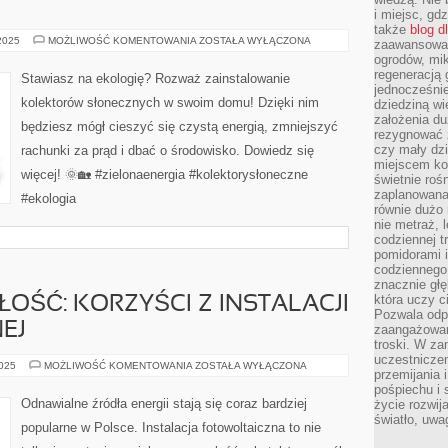
i miejsc, gd
także
blog d
ZIELONA
 2025
MOŻLIWOŚĆ KOMENTOWANIA
ZOSTAŁA WYŁĄCZONA
zaawansowan
ENERGIA
ogrodów, mik
NA
CO
regeneracją 
Stawiasz na ekologię? Rozważ zainstalowanie
DZIEŃ:
jednocześnie
KOLEKTORY
kolektorów słonecznych w swoim domu! Dzięki nim
dziedziną wi
SŁONECZNE
założenia du
będziesz mógł cieszyć się czystą energią, zmniejszyć
rezygnować z
czy mały dzi
rachunki za prąd i dbać o środowisko. Dowiedz się
miejscem kon
więcej! 🌞🏡 #zielonaenergia #kolektorysłoneczne
świetnie roś
zaplanowana 
#ekologia
równie dużo 
nie metraż, 
codziennej t
pomidorami i
codziennego
znacznie głę
która uczy c
ŁOŚĆ: KORZYŚCI Z INSTALACJI
Pozwala odp
EJ
zaangażowan
troski. W za
uczestniczen
ZIELONA
2025
MOŻLIWOŚĆ KOMENTOWANIA
ZOSTAŁA WYŁĄCZONA
przemijania 
PRZYSZŁOŚĆ:
KORZYŚCI
pośpiechu i 
Z
Odnawialne źródła energii stają się coraz bardziej
życie rozwija
INSTALACJI
światło, uwa
FOTOWOLTAICZNEJ
popularne w Polsce. Instalacja fotowoltaiczna to nie