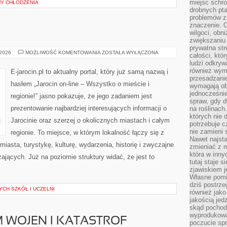
miejsc schro
Y CHŁODZENIA
drobnych pta
problemów z 
znaczenie. 
wilgoci, obn
zwiększaniu 
prywatna str
TUREK
 2026
MOŻLIWOŚĆ KOMENTOWANIA
ZOSTAŁA WYŁĄCZONA
całości, któ
ludzi odkryw
również wymi
E-jarocin.pl to aktualny portal, który już samą nazwą i
przesadzanie
hasłem „Jarocin on-line – Wszystko o mieście i
wymagają obe
jednocześni
regionie!” jasno pokazuje, że jego zadaniem jest
spraw, gdy d
prezentowanie najbardziej interesujących informacji o
na roślinac
których nie 
Jarocinie oraz szerzej o okolicznych miastach i całym
potrzebuje 
nie zamieni 
regionie. To miejsce, w którym lokalność łączy się z
Nawet najsta
iasta, turystykę, kulturę, wydarzenia, historię i zwyczajne
zmieniać z m
która w inny
jących. Już na poziomie struktury widać, że jest to
tutaj staje 
zjawiskiem j
Własne pomid
dziś postrze
CH SZKÓŁ I UCZELNI
również jako
jakością jed
skąd pochodz
wyprodukowa
 WOJEN I KATASTROF
poczucie sp