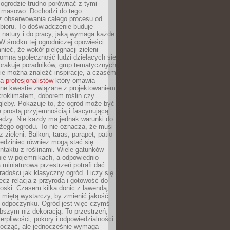
ogrodzie trudno porównać z tymi
masowo. Dochodzi do tego
 z obserwowania całego procesu od
bioru. To doświadczenie buduje
 natury i do pracy, jaką wymaga każde
W środku tej ogrodniczej opowieści
ieć, że wokół pielęgnacji zieleni
omna społeczność ludzi dzielących się
brakuje poradników, grup tematycznych
zie można znaleźć inspiracje, a czasem
la profesjonalistów
który omawia
e kwestie związane z projektowaniem
roklimatem, doborem roślin czy
gleby. Pokazuje to, że ogród może być
 prostą przyjemnością i fascynującą
edzy. Nie każdy ma jednak warunki do
żego ogrodu. To nie oznacza, że musi
 zieleni. Balkon, taras, parapet, patio
edziniec również mogą stać się
taktu z roślinami. Wiele gatunków
nie w pojemnikach, a odpowiednio
miniaturowa przestrzeń potrafi dać
radości jak klasyczny ogród. Liczy się
lecz relacja z przyrodą i gotowość do
roski. Czasem kilka donic z lawendą,
 miętą wystarczy, by zmienić jakość
 odpoczynku. Ogród jest więc czymś
bszym niż dekoracją. To przestrzeń,
ierpliwości, pokory i odpowiedzialności.
ocząć, ale jednocześnie wymaga