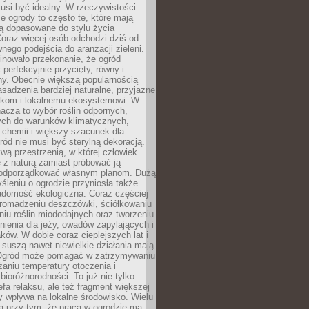
usi być idealny. W rzeczywistości
ze ogrody to często te, które mają
są dopasowane do stylu życia
 Coraz więcej osób odchodzi dziś od
nego podejścia do aranżacji zieleni.
inowało przekonanie, że ogród
 perfekcyjnie przycięty, równy i
ny. Obecnie większą popularnością
asadzenia bardziej naturalne, przyjazne
kom i lokalnemu ekosystemowi. W
acza to wybór roślin odpornych,
ch do warunków klimatycznych,
 chemii i większy szacunek dla
ród nie musi być sterylną dekoracją.
ą przestrzenią, w której człowiek
 z naturą zamiast próbować ją
podporządkować własnym planom. Dużą
leniu o ogrodzie przyniosła także
adomość ekologiczna. Coraz częściej
gromadzeniu deszczówki, ściółkowaniu
niu roślin miododajnych oraz tworzeniu
nienia dla jeży, owadów zapylających i
ków. W dobie coraz cieplejszych lat i
suszą nawet niewielkie działania mają
Ogród może pomagać w zatrzymywaniu
iżaniu temperatury otoczenia i
bioróżnorodności. To już nie tylko
efa relaksu, ale też fragment większej
ry wpływa na lokalne środowisko. Wielu
a przy tym, że praca w ogrodzie ma