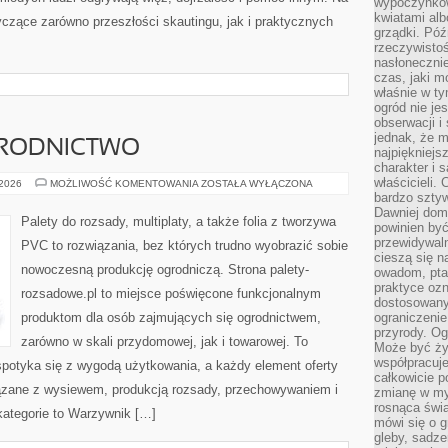
wypoczynkow
kwiatami alb
yczące zarówno przeszłości skautingu, jak i praktycznych
grządki. Póź
rzeczywistoś
nasłonecznie
czas, jaki m
właśnie w t
ogród nie je
obserwacji i
jednak, że m
GRODNICTWO
najpiękniejs
charakter i 
właścicieli.
ROLNICTWO
 2026
MOŻLIWOŚĆ KOMENTOWANIA
ZOSTAŁA WYŁĄCZONA
I
bardzo sztyw
OGRODNICTWO
Dawniej dom
Palety do rozsady, multiplaty, a także folia z tworzywa
powinien być
przewidywal
PVC to rozwiązania, bez których trudno wyobrazić sobie
cieszą się n
nowoczesną produkcję ogrodniczą. Strona palety-
owadom, pta
praktyce ozn
rozsadowe.pl to miejsce poświęcone funkcjonalnym
dostosowany
produktom dla osób zajmujących się ogrodnictwem,
ograniczenie
przyrody. Og
zarówno w skali przydomowej, jak i towarowej. To
Może być żyw
współpracuje
spotyka się z wygodą użytkowania, a każdy element oferty
całkowicie 
ązane z wysiewem, produkcją rozsady, przechowywaniem i
zmianę w myś
rosnąca świ
kategorie to Warzywnik […]
mówi się o 
gleby, sadze