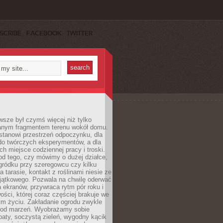
SCRIBE
FACEBOOK
TWITTER
sze był czymś więcej niż tylko
nym fragmentem terenu wokół domu.
stanowi przestrzeń odpoczynku, dla
do twórczych eksperymentów, a dla
ch miejsce codziennej pracy i troski.
od tego, czy mówimy o dużej działce,
gródku przy szeregowcu czy kilku
a tarasie, kontakt z roślinami niesie ze
jątkowego. Pozwala na chwilę oderwać
a ekranów, przywraca rytm pór roku i
wości, której coraz częściej brakuje we
m życiu. Zakładanie ogrodu zwykle
 od marzeń. Wyobrażamy sobie
aty, soczystą zieleń, wygodny kącik