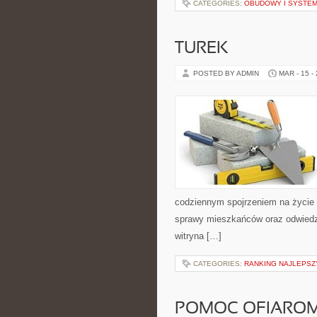
CATEGORIES:
OBUDOWY I SYSTEM
TUREK
POSTED BY ADMIN
MAR - 15 -
codziennym spojrzeniem na życie m
sprawy mieszkańców oraz odwiedza
witryna […]
CATEGORIES:
RANKING NAJLEPSZY
POMOC OFIAROM