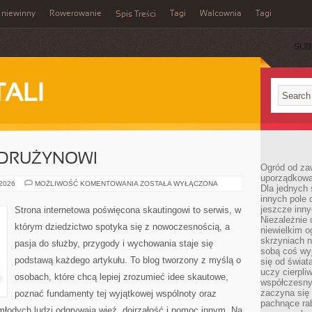
 niewinny
Rowerowanie
Tagi
Walcownia
Tagi
Spis Treści
SUB
TALI
 DRUŻYNOWI
Ogród od zaw
uporządkowa
INSTRUKTORZY
 2026
MOŻLIWOŚĆ KOMENTOWANIA
ZOSTAŁA WYŁĄCZONA
Dla jednych 
I
innych pole 
DRUŻYNOWI
jeszcze inny
Strona internetowa poświęcona skautingowi to serwis, w
Niezależnie 
którym dziedzictwo spotyka się z nowoczesnością, a
niewielkim o
skrzyniach n
pasja do służby, przygody i wychowania staje się
sobą coś wy
podstawą każdego artykułu. To blog tworzony z myślą o
się od świat
uczy cierpli
osobach, które chcą lepiej zrozumieć idee skautowe,
współczesny
zaczyna się
poznać fundamenty tej wyjątkowej wspólnoty oraz
pachnące rab
 młodych ludzi odgrywają więź, dojrzałość i pomoc innym. Na