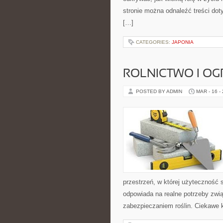
stronie można odnaleźć treści dot
[…]
CATEGORIES:
JAPONIA
ROLNICTWO I O
POSTED BY ADMIN
MAR - 16 -
przestrzeń, w której użyteczność 
odpowiada na realne potrzeby zwi
zabezpieczaniem roślin. Ciekawe 