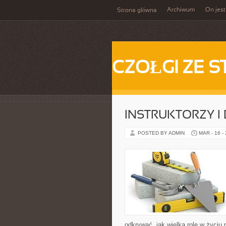
Archiwum
On jest
Strona główna
CZOŁGI ZE S
INSTRUKTORZY I
POSTED BY ADMIN
MAR - 16 -
odkrywać, jak wielką rolę w życiu