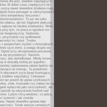
nienia dla jeży, owadów zapylających i
ków. W dobie coraz cieplejszych lat i
suszą nawet niewielkie działania mają
Ogród może pomagać w zatrzymywaniu
iżaniu temperatury otoczenia i
bioróżnorodności. To już nie tylko
efa relaksu, ale też fragment większej
ry wpływa na lokalne środowisko. Wielu
a przy tym, że praca w ogrodzie ma
ar terapeutyczny. Sadzenie,
, przycinanie czy podlewanie
cności tu i teraz. Trudno
e z pośpiechem myśleć o dziesiątkach
łonie są w ziemi, a uwaga skupia się
h. Ogród uczy akceptowania procesów,
da się przyspieszyć. Nasiono
czasu, aby wykiełkować. Młody krzew
się w okazałą roślinę po tygodniu.
ranniej zaplanowana rabata będzie się
iesiąca na miesiąc. Ta powolność,
ch obszarach życia bywa frustrująca,
się źródłem satysfakcji. Ciekawym
est też powrót do upraw użytkowych.
ory, zioła, truskawki czy sałata nie są
gane wyłącznie jako oszczędność, ale
 sposób na odzyskanie kontroli nad
zenia. Ludzie chcą wiedzieć, co jedzą,
i żywność i jak została
na. Nawet niewielka uprawa daje
rawczości. Smak warzyw zerwanych