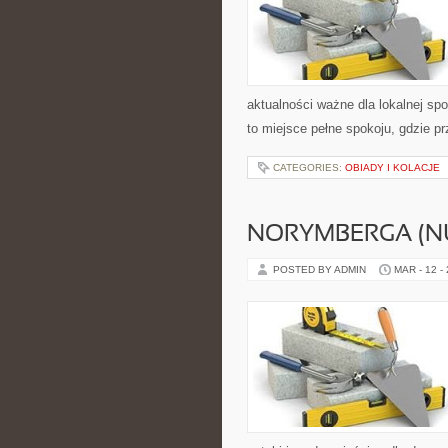
aktualności ważne dla lokalnej sp
to miejsce pełne spokoju, gdzie 
CATEGORIES:
OBIADY I KOLACJE
NORYMBERGA (N
POSTED BY ADMIN
MAR - 12 -