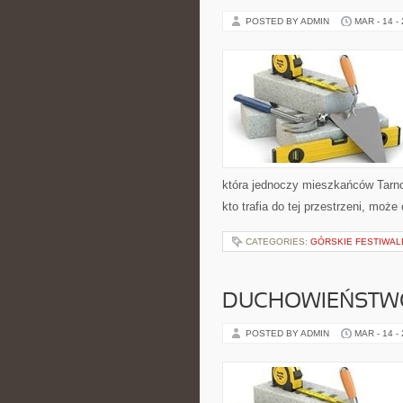
POSTED BY ADMIN
MAR - 14 -
która jednoczy mieszkańców Tarno
kto trafia do tej przestrzeni, może
CATEGORIES:
GÓRSKIE FESTIWAL
DUCHOWIEŃSTWO
POSTED BY ADMIN
MAR - 14 -