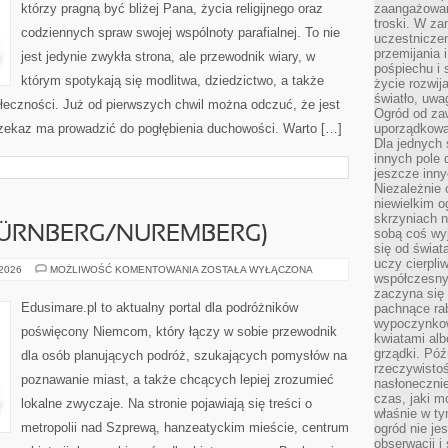
którzy pragną być bliżej Pana, życia religijnego oraz
zaangażowan
troski. W za
codziennych spraw swojej wspólnoty parafialnej. To nie
uczestniczen
przemijania 
jest jedynie zwykła strona, ale przewodnik wiary, w
pośpiechu i 
którym spotykają się modlitwa, dziedzictwo, a także
życie rozwija
światło, uwa
ołeczności. Już od pierwszych chwil można odczuć, że jest
Ogród od zaw
przekaz ma prowadzić do pogłębienia duchowości. Warto […]
uporządkowa
Dla jednych 
innych pole 
jeszcze inny
Niezależnie 
niewielkim o
skrzyniach n
ÜRNBERG/NUREMBERG)
sobą coś wy
się od świat
uczy cierpli
NORYMBERGA
 2026
MOŻLIWOŚĆ KOMENTOWANIA
ZOSTAŁA WYŁĄCZONA
współczesny
(NÜRNBERG/NUREMBERG)
zaczyna się
Edusimare.pl to aktualny portal dla podróżników
pachnące rab
wypoczynkow
poświęcony Niemcom, który łączy w sobie przewodnik
kwiatami alb
grządki. Póź
dla osób planujących podróż, szukających pomysłów na
rzeczywistoś
poznawanie miast, a także chcących lepiej zrozumieć
nasłonecznie
czas, jaki m
lokalne zwyczaje. Na stronie pojawiają się treści o
właśnie w t
metropolii nad Szprewą, hanzeatyckim mieście, centrum
ogród nie je
obserwacji i