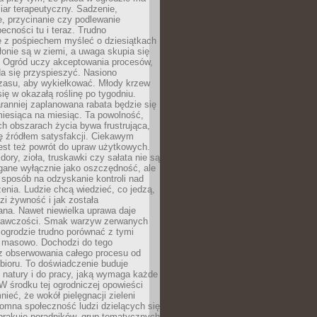
ar terapeutyczny. Sadzenie,
, przycinanie czy podlewanie
cności tu i teraz. Trudno
e z pośpiechem myśleć o dziesiątkach
łonie są w ziemi, a uwaga skupia się
h. Ogród uczy akceptowania procesów,
da się przyspieszyć. Nasiono
czasu, aby wykiełkować. Młody krzew
się w okazałą roślinę po tygodniu.
ranniej zaplanowana rabata będzie się
iesiąca na miesiąc. Ta powolność,
ch obszarach życia bywa frustrująca,
się źródłem satysfakcji. Ciekawym
est też powrót do upraw użytkowych.
ory, zioła, truskawki czy sałata nie są
gane wyłącznie jako oszczędność, ale
 sposób na odzyskanie kontroli nad
zenia. Ludzie chcą wiedzieć, co jedzą,
i żywność i jak została
na. Nawet niewielka uprawa daje
rawczości. Smak warzyw zerwanych
ogrodzie trudno porównać z tymi
masowo. Dochodzi do tego
 z obserwowania całego procesu od
bioru. To doświadczenie buduje
 natury i do pracy, jaką wymaga każde
W środku tej ogrodniczej opowieści
ieć, że wokół pielęgnacji zieleni
omna społeczność ludzi dzielących się
brakuje poradników, grup tematycznych