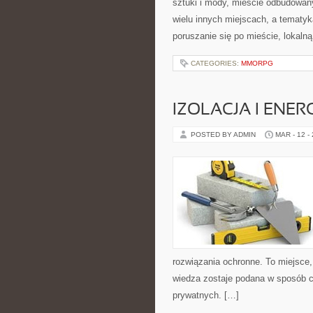
sztuki i mody, mieście odbudowan
wielu innych miejscach, a tematyk
poruszanie się po mieście, lokalną
CATEGORIES:
MMORPG
IZOLACJA I EN
POSTED BY ADMIN
MAR - 12 -
rozwiązania ochronne. To miejsce,
wiedza zostaje podana w sposób cz
prywatnych. […]