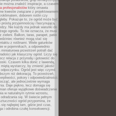
zie można znaleźć inspiracje, a czasem
la profesjonalistów
który omawia
e kwestie związane z projektowaniem
roklimatem, doborem roślin czy
gleby. Pokazuje to, że ogród może być
 prostą przyjemnością i fascynującą
edzy. Nie każdy ma jednak warunki do
żego ogrodu. To nie oznacza, że musi
 zieleni. Balkon, taras, parapet, patio
edziniec również mogą stać się
taktu z roślinami. Wiele gatunków
nie w pojemnikach, a odpowiednio
miniaturowa przestrzeń potrafi dać
radości jak klasyczny ogród. Liczy się
lecz relacja z przyrodą i gotowość do
roski. Czasem kilka donic z lawendą,
 miętą wystarczy, by zmienić jakość
 odpoczynku. Ogród jest więc czymś
bszym niż dekoracją. To przestrzeń,
ierpliwości, pokory i odpowiedzialności.
ocząć, ale jednocześnie wymaga
ia. Daje piękno, lecz domaga się
mian oferuje wyjątkowe doświadczenie
ia w naturalnym rytmie wzrostu,
i odradzania się. W świecie pełnym
sztuczności ogród przypomina, że
 się najlepiej tam, gdzie jest czas,
ga i odrobina czułej konsekwencji.