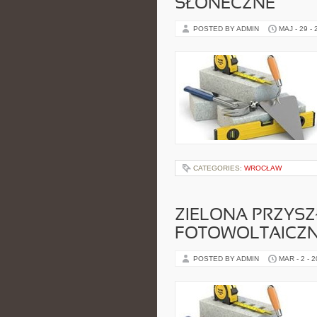
SŁONECZNE
POSTED BY ADMIN
MAJ - 29 -
CATEGORIES:
WROCŁAW
ZIELONA PRZYSZ
FOTOWOLTAICZN
POSTED BY ADMIN
MAR - 2 - 