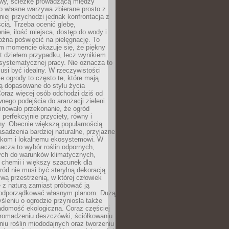
y, ścieżkę prowadzącą między
o własne warzywa zbierane prosto z
niej przychodzi jednak konfrontacja z
cią. Trzeba ocenić glebę,
nie, ilość miejsca, dostęp do wody i
ożna poświęcić na pielęgnację. To
ym momencie okazuje się, że piękny
st dziełem przypadku, lecz wynikiem
 systematycznej pracy. Nie oznacza to
usi być idealny. W rzeczywistości
ze ogrody to często te, które mają
są dopasowane do stylu życia
 Coraz więcej osób odchodzi dziś od
nego podejścia do aranżacji zieleni.
inowało przekonanie, że ogród
 perfekcyjnie przycięty, równy i
ny. Obecnie większą popularnością
asadzenia bardziej naturalne, przyjazne
kom i lokalnemu ekosystemowi. W
acza to wybór roślin odpornych,
ch do warunków klimatycznych,
 chemii i większy szacunek dla
ród nie musi być sterylną dekoracją.
ą przestrzenią, w której człowiek
 z naturą zamiast próbować ją
podporządkować własnym planom. Dużą
leniu o ogrodzie przyniosła także
adomość ekologiczna. Coraz częściej
gromadzeniu deszczówki, ściółkowaniu
niu roślin miododajnych oraz tworzeniu