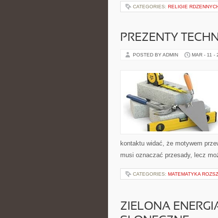
CATEGORIES:
RELIGIE RDZENNYC
PREZENTY TECH
POSTED BY ADMIN
MAR - 11 -
kontaktu widać, że motywem przewo
musi oznaczać przesady, lecz moż
CATEGORIES:
MATEMATYKA ROZSZ
ZIELONA ENERGI