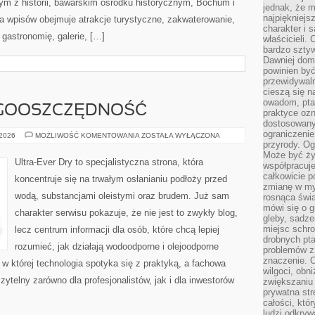
ym z historii, bawarskim ośrodku historycznym, Bochum i
jednak, że m
najpiękniejs
a wpisów obejmuje atrakcje turystyczne, zakwaterowanie,
charakter i 
 gastronomię, galerie, […]
właścicieli.
bardzo sztyw
Dawniej dom
powinien być
przewidywal
cieszą się n
owadom, pta
ERGOOSZCZĘDNOŚĆ
praktyce ozn
dostosowany
ograniczenie
IZOLACJA
 2026
MOŻLIWOŚĆ KOMENTOWANIA
ZOSTAŁA WYŁĄCZONA
I
przyrody. Og
ENERGOOSZCZĘDNOŚĆ
Może być żyw
Ultra-Ever Dry to specjalistyczna strona, która
współpracuje
całkowicie 
koncentruje się na trwałym osłanianiu podłoży przed
zmianę w myś
wodą, substancjami oleistymi oraz brudem. Już sam
rosnąca świ
mówi się o 
charakter serwisu pokazuje, że nie jest to zwykły blog,
gleby, sadze
miejsc schro
lecz centrum informacji dla osób, które chcą lepiej
drobnych pta
rozumieć, jak działają wodoodporne i olejoodporne
problemów z 
znaczenie. 
 w której technologia spotyka się z praktyką, a fachowa
wilgoci, obn
ytelny zarówno dla profesjonalistów, jak i dla inwestorów
zwiększaniu 
prywatna str
całości, któ
ludzi odkryw