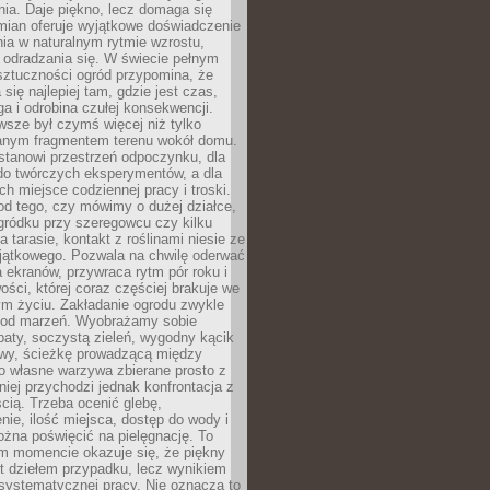
ia. Daje piękno, lecz domaga się
mian oferuje wyjątkowe doświadczenie
ia w naturalnym rytmie wzrostu,
i odradzania się. W świecie pełnym
sztuczności ogród przypomina, że
 się najlepiej tam, gdzie jest czas,
ga i odrobina czułej konsekwencji.
sze był czymś więcej niż tylko
nym fragmentem terenu wokół domu.
stanowi przestrzeń odpoczynku, dla
do twórczych eksperymentów, a dla
ch miejsce codziennej pracy i troski.
od tego, czy mówimy o dużej działce,
gródku przy szeregowcu czy kilku
a tarasie, kontakt z roślinami niesie ze
jątkowego. Pozwala na chwilę oderwać
a ekranów, przywraca rytm pór roku i
wości, której coraz częściej brakuje we
m życiu. Zakładanie ogrodu zwykle
 od marzeń. Wyobrażamy sobie
aty, soczystą zieleń, wygodny kącik
y, ścieżkę prowadzącą między
o własne warzywa zbierane prosto z
niej przychodzi jednak konfrontacja z
cią. Trzeba ocenić glebę,
nie, ilość miejsca, dostęp do wody i
ożna poświęcić na pielęgnację. To
ym momencie okazuje się, że piękny
st dziełem przypadku, lecz wynikiem
 systematycznej pracy. Nie oznacza to