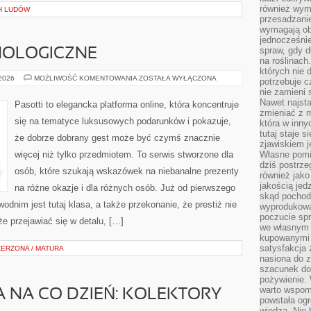
również wymi
H LUDÓW
przesadzanie
wymagają obe
jednocześni
spraw, gdy d
NOLOGICZNE
na roślinac
których nie 
PREZENTY
 2026
MOŻLIWOŚĆ KOMENTOWANIA
ZOSTAŁA WYŁĄCZONA
potrzebuje 
TECHNOLOGICZNE
nie zamieni 
Nawet najsta
Pasotti to elegancka platforma online, która koncentruje
zmieniać z m
się na tematyce luksusowych podarunków i pokazuje,
która w inny
tutaj staje 
że dobrze dobrany gest może być czymś znacznie
zjawiskiem j
więcej niż tylko przedmiotem. To serwis stworzone dla
Własne pomid
dziś postrze
osób, które szukają wskazówek na niebanalne prezenty
również jako
jakością jed
na różne okazje i dla różnych osób. Już od pierwszego
skąd pochodz
dnim jest tutaj klasa, a także przekonanie, że prestiż nie
wyprodukowa
poczucie sp
e przejawiać się w detalu, […]
we własnym 
kupowanymi 
satysfakcja
ERZONA / MATURA
nasiona do z
szacunek do
pożywienie. 
warto wspomn
A NA CO DZIEŃ: KOLEKTORY
powstała ogr
wiedzą. Nie 