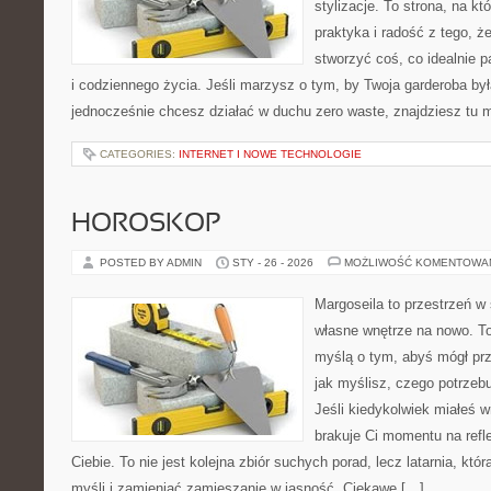
stylizacje. To strona, na któ
praktyka i radość z tego, 
stworzyć coś, co idealnie p
i codziennego życia. Jeśli marzysz o tym, by Twoja garderoba była
jednocześnie chcesz działać w duchu zero waste, znajdziesz tu
CATEGORIES:
INTERNET I NOWE TECHNOLOGIE
HOROSKOP
POSTED BY ADMIN
STY - 26 - 2026
MOŻLIWOŚĆ KOMENTOWA
Margoseila to przestrzeń w
własne wnętrze na nowo. To 
myślą o tym, abyś mógł prz
jak myślisz, czego potrzebu
Jeśli kiedykolwiek miałeś 
brakuje Ci momentu na refle
Ciebie. To nie jest kolejna zbiór suchych porad, lecz latarnia, 
myśli i zamieniać zamieszanie w jasność. Ciekawe […]