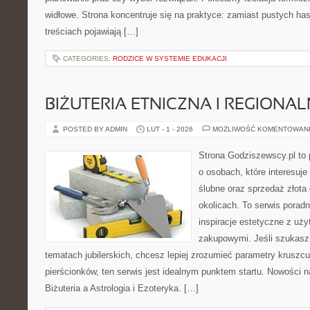
widłowe. Strona koncentruje się na praktyce: zamiast pustych ha
treściach pojawiają […]
CATEGORIES:
RODZICE W SYSTEMIE EDUKACJI
BIŻUTERIA ETNICZNA I REGIONA
POSTED BY ADMIN
LUT - 1 - 2026
MOŻLIWOŚĆ KOMENTOWAN
Strona Godziszewscy.pl to 
o osobach, które interesuje
ślubne oraz sprzedaż złota
okolicach. To serwis poradn
inspiracje estetyczne z uż
zakupowymi. Jeśli szukasz
tematach jubilerskich, chcesz lepiej zrozumieć parametry kruszcu
pierścionków, ten serwis jest idealnym punktem startu. Nowości na s
Biżuteria a Astrologia i Ezoteryka. […]