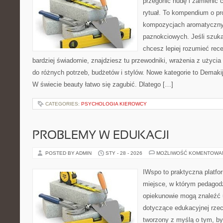
przegonić nudę i zamienić 
rytuał. To kompendium o pr
kompozycjach aromatyczny
paznokciowych. Jeśli szuk
chcesz lepiej rozumieć rece
bardziej świadomie, znajdziesz tu przewodniki, wrażenia z użyci
do różnych potrzeb, budżetów i stylów. Nowe kategorie to Demak
W świecie beauty łatwo się zagubić. Dlatego […]
CATEGORIES:
PSYCHOLOGIA KIEROWCY
PROBLEMY W EDUKACJI
POSTED BY ADMIN
STY - 28 - 2026
MOŻLIWOŚĆ KOMENTOWA
IWspo to praktyczna platfo
miejsce, w którym pedagodz
opiekunowie mogą znaleźć 
dotyczące edukacyjnej rzec
tworzony z myślą o tym, by