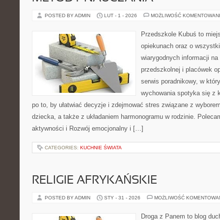
POSTED BY ADMIN
LUT - 1 - 2026
MOŻLIWOŚĆ KOMENTOWAN
Przedszkole Kubuś to miej
opiekunach oraz o wszystki
wiarygodnych informacji na
przedszkolnej i placówek o
serwis poradnikowy, w któr
wychowania spotyka się z 
po to, by ułatwiać decyzje i zdejmować stres związane z wyborem
dziecka, a także z układaniem harmonogramu w rodzinie. Polec
aktywności i Rozwój emocjonalny i […]
CATEGORIES:
KUCHNIE ŚWIATA
RELIGIE AFRYKAŃSKIE
POSTED BY ADMIN
STY - 31 - 2026
MOŻLIWOŚĆ KOMENTOWA
Droga z Panem to blog duc