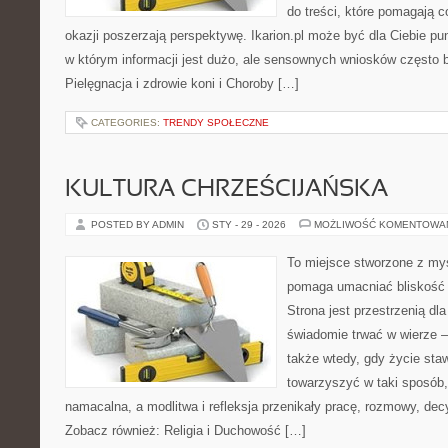
do treści, które pomagają c
okazji poszerzają perspektywę. Ikarion.pl może być dla Ciebie pu
w którym informacji jest dużo, ale sensownych wniosków często b
Pielęgnacja i zdrowie koni i Choroby […]
CATEGORIES:
TRENDY SPOŁECZNE
KULTURA CHRZEŚCIJAŃSKA
POSTED BY ADMIN
STY - 29 - 2026
MOŻLIWOŚĆ KOMENTOWA
To miejsce stworzone z myś
pomaga umacniać bliskość 
Strona jest przestrzenią dla
świadomie trwać w wierze – 
także wtedy, gdy życie stawi
towarzyszyć w taki sposób
namacalna, a modlitwa i refleksja przenikały pracę, rozmowy, decy
Zobacz również: Religia i Duchowość […]