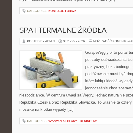
CATEGORIES:
KONTUZJE I URAZY
SPA I TERMALNE ŹRÓDŁA
POSTED BY ADMIN
STY - 25 - 2026
MOŻLIWOŚĆ KOMENTOWA
GorąceWęgry.pl to portal tu
potrzeby doświadczania Eu
praktyczny, bez zbędnego n
podróżowanie musi być drog
które lubią układać wyjazdy
jednocześnie chcą zostawić
niespodziankę. W centrum uwagi są Węgry, jednak naturalnie przew
Republika Czeska oraz Republika Słowacka. To właśnie ta cztery 
mozaikę na krótkie wypady […]
CATEGORIES:
WYZWANIA I PLANY TRENINGOWE