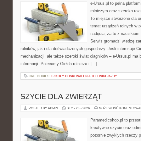
e-Ursus.pl to pełna platfo
rolniczym oraz szeroko rozu
To miejsce stworzone dla o
temat urządzeń rolnych w 
nadęcia, za to z naciskiem
Serwis gromadzi wiedzę za
rolników, jak i dla doświadczonych gospodarzy. Jeśli interesuje C
mechanizacji, ale także szeroki świat ciągników – e-Ursus.pl ma
informacji. Polecamy Giełda rolnicza i […]
CATEGORIES:
SZKOŁY DOSKONALENIA TECHNIKI JAZDY
SZYCIE DLA ZWIERZĄT
POSTED BY ADMIN
STY - 26 - 2026
MOŻLIWOŚĆ KOMENTOWA
Paramedicshop.pl to przest
kreatywne szycie oraz odmi
pozornie zwykłych rzeczy p