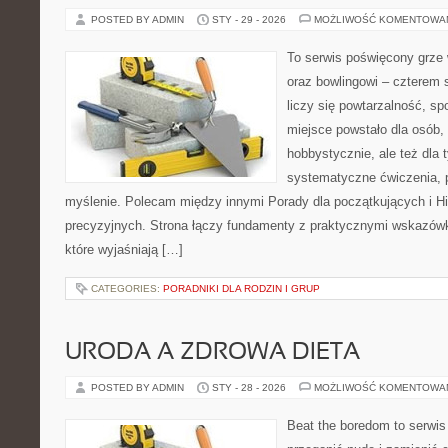
POSTED BY ADMIN
STY - 29 - 2026
MOŻLIWOŚĆ KOMENTOWA
To serwis poświęcony grze w
oraz bowlingowi – czterem 
liczy się powtarzalność, sp
miejsce powstało dla osób,
hobbystycznie, ale też dla 
systematyczne ćwiczenia, p
myślenie. Polecam między innymi Porady dla początkujących i Hist
precyzyjnych. Strona łączy fundamenty z praktycznymi wskazówka
które wyjaśniają […]
CATEGORIES:
PORADNIKI DLA RODZIN I GRUP
URODA A ZDROWA DIETA
POSTED BY ADMIN
STY - 28 - 2026
MOŻLIWOŚĆ KOMENTOWA
Beat the boredom to serwis