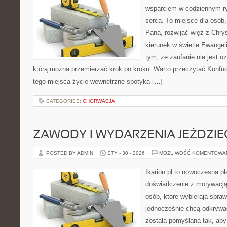
wsparciem w codziennym ry
serca. To miejsce dla osób,
Pana, rozwijać więź z Chr
kierunek w świetle Ewangeli
tym, że zaufanie nie jest o
którą można przemierzać krok po kroku. Warto przeczytać Konfuc
tego miejsca życie wewnętrzne spotyka […]
CATEGORIES:
CHORWACJA
ZAWODY I WYDARZENIA JEŹDZIE
POSTED BY ADMIN
STY - 30 - 2026
MOŻLIWOŚĆ KOMENTOWA
Ikarion.pl to nowoczesna pl
doświadczenie z motywacją
osób, które wybierają spraw
jednocześnie chcą odkrywa
została pomyślana tak, aby