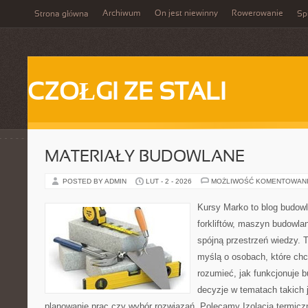
Archiwum
On jest niewinny
Rowerowanie
Strona główna
Spi
CZOŁGI ZE STALI
MATERIAŁY BUDOWLANE
POSTED BY ADMIN
LUT - 2 - 2026
MOŻLIWOŚĆ KOMENTOWAN
Kursy Marko to blog budowl
forkliftów, maszyn budowla
spójną przestrzeń wiedzy. 
myślą o osobach, które chc
rozumieć, jak funkcjonuje 
decyzje w tematach takich 
planowanie prac czy wybór rozwiązań. Polecamy Izolacja termicz