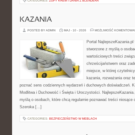
CATEGORIES:
ZUPY KREM I DANIA Z BLENDERA
KAZANIA
POSTED BY ADMIN
MAJ - 10 - 2026
MOŻLIWOŚĆ KOMENTOWA
Portal NajlepszeKazania.pl
stworzone z myślą o osobac
wartościowych treści związ
chrześcijaństwem oraz zad
miejsce, w której czytelni
kazania, rozważania oraz t
poznać sens codziennych wydarzeń i duchowych doświadczeń. Kat
Modlitwa i Duchowość i Święta i Uroczystości. NajlepszeKazania.
myślą o osobach, które chcą regularnie poznawać treści niosące
Szeroka […]
CATEGORIES:
BEZPIECZEŃSTWO W MEBLACH