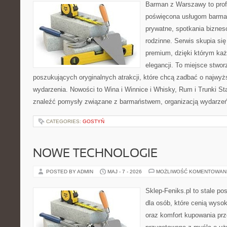
Barman z Warszawy to profe
poświęcona usługom barma
prywatne, spotkania biznes
rodzinne. Serwis skupia się 
premium, dzięki którym każ
elegancji. To miejsce stwor
poszukujących oryginalnych atrakcji, które chcą zadbać o najw
wydarzenia. Nowości to Wina i Winnice i Whisky, Rum i Trunki St
znaleźć pomysły związane z barmaństwem, organizacją wydarzeń
CATEGORIES:
GOSTYŃ
NOWE TECHNOLOGIE
POSTED BY ADMIN
MAJ - 7 - 2026
MOŻLIWOŚĆ KOMENTOWAN
Sklep-Feniks.pl to stale po
dla osób, które cenią wyso
oraz komfort kupowania prze