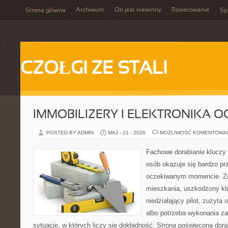
Archiwum
On jest niewinny
Rowerowanie
Strona główna
Spi
CZOŁGI ZE STALI
IMMOBILIZERY I ELEKTRONIKA 
POSTED BY ADMIN
MAJ - 21 - 2026
MOŻLIWOŚĆ KOMENTOWA
Fachowe dorabianie kluczy 
osób okazuje się bardzo pr
oczekiwanym momencie. Zg
mieszkania, uszkodzony k
niedziałający pilot, zużyt
albo potrzeba wykonania z
sytuacje, w których liczy się dokładność. Strona poświęcona dora