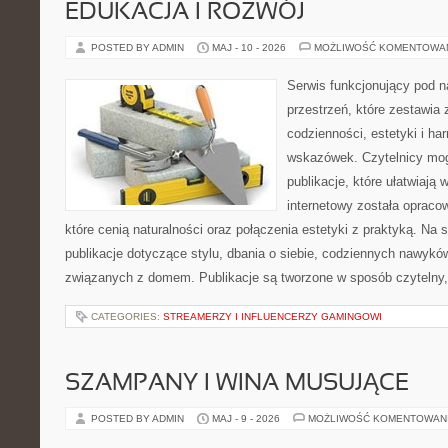
EDUKACJA I ROZWÓJ
POSTED BY ADMIN
MAJ - 10 - 2026
MOŻLIWOŚĆ KOMENTOWA
Serwis funkcjonujący pod 
przestrzeń, które zestawia
codzienności, estetyki i ha
wskazówek. Czytelnicy mog
publikacje, które ułatwiają 
internetowy została opraco
które cenią naturalności oraz połączenia estetyki z praktyką. Na
publikacje dotyczące stylu, dbania o siebie, codziennych nawykó
związanych z domem. Publikacje są tworzone w sposób czytelny,
CATEGORIES:
STREAMERZY I INFLUENCERZY GAMINGOWI
SZAMPANY I WINA MUSUJĄCE
POSTED BY ADMIN
MAJ - 9 - 2026
MOŻLIWOŚĆ KOMENTOWAN