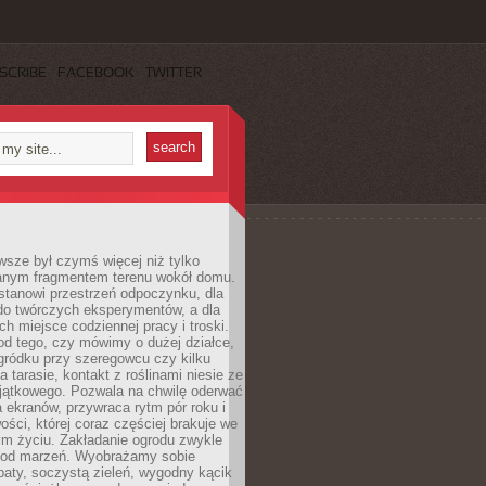
SCRIBE
FACEBOOK
TWITTER
sze był czymś więcej niż tylko
nym fragmentem terenu wokół domu.
stanowi przestrzeń odpoczynku, dla
do twórczych eksperymentów, a dla
ch miejsce codziennej pracy i troski.
od tego, czy mówimy o dużej działce,
gródku przy szeregowcu czy kilku
a tarasie, kontakt z roślinami niesie ze
jątkowego. Pozwala na chwilę oderwać
a ekranów, przywraca rytm pór roku i
wości, której coraz częściej brakuje we
m życiu. Zakładanie ogrodu zwykle
 od marzeń. Wyobrażamy sobie
aty, soczystą zieleń, wygodny kącik