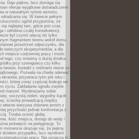
ia. Daje piękno, lecz domaga się
mian oferuje wyjątkowe doświadczenie
ia w naturalnym rytmie wzrostu,
i odradzania się. W świecie pełnym
sztuczności ogród przypomina, że
 się najlepiej tam, gdzie jest czas,
ga i odrobina czułej konsekwencji.
sze był czymś więcej niż tylko
nym fragmentem terenu wokół domu.
stanowi przestrzeń odpoczynku, dla
do twórczych eksperymentów, a dla
ch miejsce codziennej pracy i troski.
od tego, czy mówimy o dużej działce,
gródku przy szeregowcu czy kilku
a tarasie, kontakt z roślinami niesie ze
jątkowego. Pozwala na chwilę oderwać
a ekranów, przywraca rytm pór roku i
wości, której coraz częściej brakuje we
m życiu. Zakładanie ogrodu zwykle
 od marzeń. Wyobrażamy sobie
aty, soczystą zieleń, wygodny kącik
y, ścieżkę prowadzącą między
o własne warzywa zbierane prosto z
niej przychodzi jednak konfrontacja z
cią. Trzeba ocenić glebę,
nie, ilość miejsca, dostęp do wody i
ożna poświęcić na pielęgnację. To
ym momencie okazuje się, że piękny
st dziełem przypadku, lecz wynikiem
 systematycznej pracy. Nie oznacza to