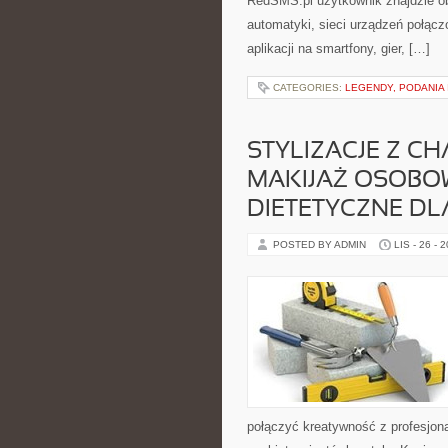
RedSMS.pl użytkownik znajdzie o
automatyki, sieci urządzeń połąc
aplikacji na smartfony, gier, […]
CATEGORIES:
LEGENDY, PODANIA 
STYLIZACJE Z CH
MAKIJAŻ OSOBO
DIETETYCZNE DL
POSTED BY ADMIN
LIS - 26 - 
połączyć kreatywność z profesjona