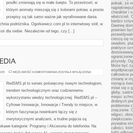
posiłki zmieniają się w małe święto. To przestrzeń, w
jednak, że m
najpiękniejs
którym aromaty mieszają się z kolorami potraw, a proste
charakter i 
właścicieli.
przepisy są tak samo ważne jak wyrafinowane dania.
bardzo sztyw
chnia podróżnika. Ogorkiewicz.com.pl to internetowy stół, w
Dawniej dom
powinien być
oś dla siebie. Niezależnie od tego, czy […]
przewidywal
cieszą się n
owadom, pta
praktyce ozn
dostosowany
ograniczenie
EDIA
przyrody. Og
Może być żyw
współpracuje
SONY
2025
MOŻLIWOŚĆ KOMENTOWANIA
ZOSTAŁA WYŁĄCZONA
całkowicie 
I
SOCIAL
zmianę w myś
MEDIA
RedSMS.pl to serwis poświęcony nowym technologiom,
rosnąca świ
mówi się o 
trendom technologicznym oraz codziennemu
gleby, sadze
miejsc schro
wykorzystaniu wiedzy technologicznej. RedSMS.pl –
drobnych pta
Cyfrowe Innowacje, Innowacje i Trendy to miejsce, w
problemów z 
znaczenie. 
którym fascynacja nowinkami łączy się z
wilgoci, obn
merytorycznymi analizami, a trudne pojęcia są
zwiększaniu 
prywatna str
ekawe kategorie: Programy i Akcesoria do telefonów. Na
całości, któ
ludzi odkryw