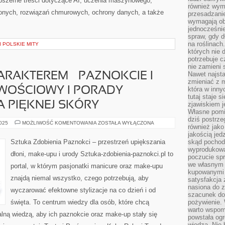
bszerne treści dotyczące AI, uczenia maszynowego,
również wymi
zonych, rozwiązań chmurowych, ochrony danych, a także
przesadzanie
wymagają obe
jednocześni
spraw, gdy d
na roślinac
I POLSKIE MITY
których nie 
potrzebuje 
nie zamieni 
Nawet najsta
ARAKTEREM – PAZNOKCIE I
zmieniać z m
WOŚCIOWY I PORADY
która w inny
tutaj staje 
A PIĘKNEJ SKÓRY
zjawiskiem j
Własne pomid
dziś postrze
STYLIZACJE
2025
MOŻLIWOŚĆ KOMENTOWANIA
ZOSTAŁA WYŁĄCZONA
również jako
Z
CHARAKTEREM
jakością jed
–
Sztuka Zdobienia Paznokci – przestrzeń upiększania
skąd pochodz
PAZNOKCIE
wyprodukowa
I
dłoni, make-upu i urody Sztuka-zdobienia-paznokci.pl to
MAKIJAŻ
poczucie sp
OSOBOWOŚCIOWY
we własnym 
portal, w którym pasjonatki manicure oraz make-upu
I
kupowanymi 
PORADY
znajdą niemal wszystko, czego potrzebują, aby
DIETETYCZNE
satysfakcja
DLA
nasiona do z
PIĘKNEJ
wyczarować efektowne stylizacje na co dzień i od
szacunek do
SKÓRY
święta. To centrum wiedzy dla osób, które chcą
pożywienie. 
warto wspomn
lną wiedzą, aby ich paznokcie oraz make-up stały się
powstała ogr
wiedzą. Nie 