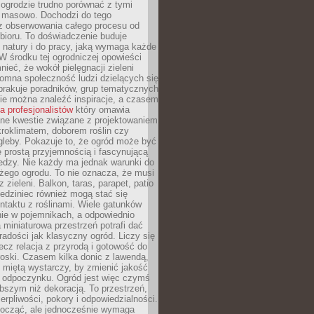
ogrodzie trudno porównać z tymi
masowo. Dochodzi do tego
 z obserwowania całego procesu od
bioru. To doświadczenie buduje
 natury i do pracy, jaką wymaga każde
W środku tej ogrodniczej opowieści
ieć, że wokół pielęgnacji zieleni
omna społeczność ludzi dzielących się
brakuje poradników, grup tematycznych
zie można znaleźć inspiracje, a czasem
la profesjonalistów
który omawia
e kwestie związane z projektowaniem
roklimatem, doborem roślin czy
gleby. Pokazuje to, że ogród może być
 prostą przyjemnością i fascynującą
edzy. Nie każdy ma jednak warunki do
żego ogrodu. To nie oznacza, że musi
 zieleni. Balkon, taras, parapet, patio
edziniec również mogą stać się
taktu z roślinami. Wiele gatunków
nie w pojemnikach, a odpowiednio
miniaturowa przestrzeń potrafi dać
radości jak klasyczny ogród. Liczy się
lecz relacja z przyrodą i gotowość do
roski. Czasem kilka donic z lawendą,
 miętą wystarczy, by zmienić jakość
 odpoczynku. Ogród jest więc czymś
bszym niż dekoracją. To przestrzeń,
ierpliwości, pokory i odpowiedzialności.
ocząć, ale jednocześnie wymaga