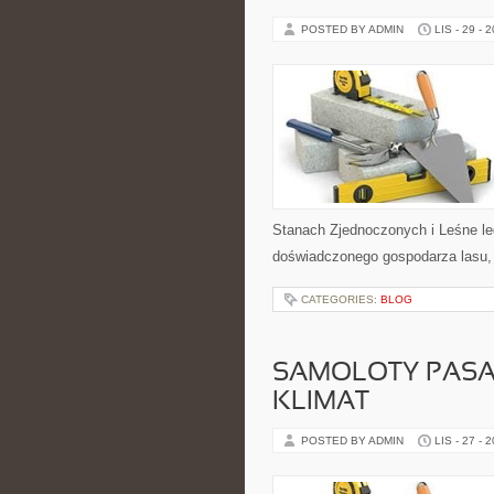
POSTED BY ADMIN
LIS - 29 - 
Stanach Zjednoczonych i Leśne le
doświadczonego gospodarza lasu, 
CATEGORIES:
BLOG
SAMOLOTY PASAŻ
KLIMAT
POSTED BY ADMIN
LIS - 27 - 