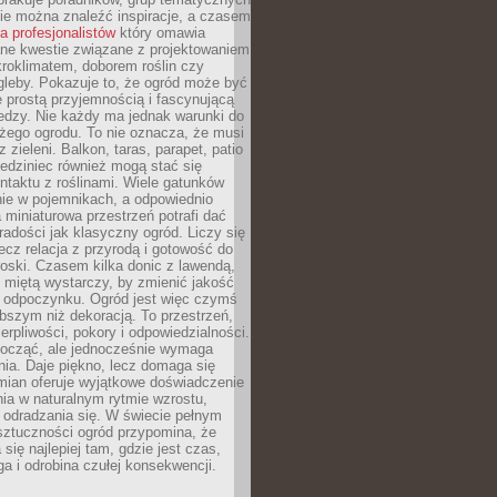
zie można znaleźć inspiracje, a czasem
la profesjonalistów
który omawia
e kwestie związane z projektowaniem
roklimatem, doborem roślin czy
gleby. Pokazuje to, że ogród może być
 prostą przyjemnością i fascynującą
edzy. Nie każdy ma jednak warunki do
żego ogrodu. To nie oznacza, że musi
 zieleni. Balkon, taras, parapet, patio
edziniec również mogą stać się
taktu z roślinami. Wiele gatunków
nie w pojemnikach, a odpowiednio
miniaturowa przestrzeń potrafi dać
radości jak klasyczny ogród. Liczy się
lecz relacja z przyrodą i gotowość do
roski. Czasem kilka donic z lawendą,
 miętą wystarczy, by zmienić jakość
 odpoczynku. Ogród jest więc czymś
bszym niż dekoracją. To przestrzeń,
ierpliwości, pokory i odpowiedzialności.
ocząć, ale jednocześnie wymaga
ia. Daje piękno, lecz domaga się
mian oferuje wyjątkowe doświadczenie
ia w naturalnym rytmie wzrostu,
i odradzania się. W świecie pełnym
sztuczności ogród przypomina, że
 się najlepiej tam, gdzie jest czas,
ga i odrobina czułej konsekwencji.