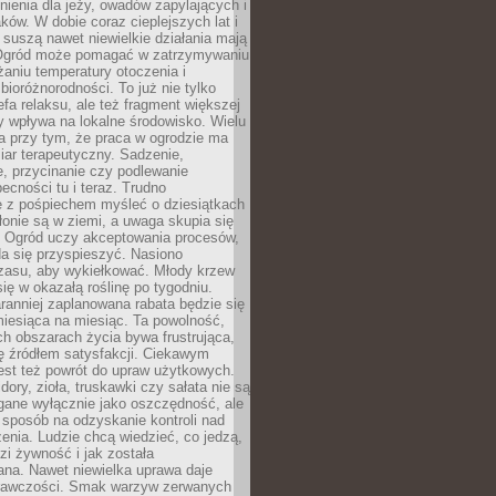
nienia dla jeży, owadów zapylających i
ków. W dobie coraz cieplejszych lat i
suszą nawet niewielkie działania mają
Ogród może pomagać w zatrzymywaniu
iżaniu temperatury otoczenia i
bioróżnorodności. To już nie tylko
efa relaksu, ale też fragment większej
ry wpływa na lokalne środowisko. Wielu
a przy tym, że praca w ogrodzie ma
ar terapeutyczny. Sadzenie,
, przycinanie czy podlewanie
cności tu i teraz. Trudno
e z pośpiechem myśleć o dziesiątkach
łonie są w ziemi, a uwaga skupia się
h. Ogród uczy akceptowania procesów,
da się przyspieszyć. Nasiono
czasu, aby wykiełkować. Młody krzew
się w okazałą roślinę po tygodniu.
ranniej zaplanowana rabata będzie się
iesiąca na miesiąc. Ta powolność,
ch obszarach życia bywa frustrująca,
się źródłem satysfakcji. Ciekawym
est też powrót do upraw użytkowych.
ory, zioła, truskawki czy sałata nie są
gane wyłącznie jako oszczędność, ale
 sposób na odzyskanie kontroli nad
zenia. Ludzie chcą wiedzieć, co jedzą,
i żywność i jak została
na. Nawet niewielka uprawa daje
rawczości. Smak warzyw zerwanych