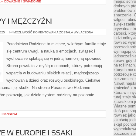
miejsc schro
 – ODWAŻNIE I ŚWIADOMIE
drobnych pta
problemów z 
znaczenie. 
wilgoci, obn
PY I MĘŻCZYŹNI
zwiększaniu 
prywatna str
MIŁOŚĆ
2025
MOŻLIWOŚĆ KOMENTOWANIA
ZOSTAŁA WYŁĄCZONA
całości, któ
I
ludzi odkryw
JEJ
również wymi
ETAPY
Poradnictwo Rodzinne to miejsce, w którym familia staje
I
przesadzanie
MĘŻCZYŹNI
się centrum uwagi, a nauka o emocjach, związek i
wymagają obe
jednocześni
wychowanie splatają się w jedną harmonijną opowieść.
spraw, gdy d
na roślinac
Strona powstała z myślą o osobach, którzy potrzebują
których nie 
wsparcia w budowaniu bliskich relacji, mądrzejszego
potrzebuje 
nie zamieni 
wychowania dzieci oraz rozwoju osobistego. Ciekawe
Nawet najsta
rauma i jej skutki. Na stronie Poradnictwo Rodzinne
zmieniać z m
która w inny
óre pokazują, jak działa system rodzinny na poziomie
tutaj staje 
zjawiskiem j
Własne pomid
dziś postrze
 FINANSOWE
również jako
jakością jed
skąd pochodz
wyprodukowa
 W EUROPIE I SSAKI
poczucie sp