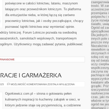
KLIMAT
zaangażowan
poświęcone w całości lotnictwu, lataniu, maszynom
troski. W za
latającym oraz przewoźnikom lotniczym. To platforma
uczestniczen
przemijania 
dla entuzjastów nieba, w której łączą się zarówno
pośpiechu i 
życie rozwija
pracownicy lotnictwa, jak i osoby początkujące, chcący
światło, uwa
poznawać tajniki lotnictwa oraz wymieniać opinie.
Ogród od zaw
uporządkowa
podróży lotniczej. Forum Lotnicze pozwala na swobodną
Dla jednych 
 pasażerskich, samolotach wojskowych, transportowym
innych pole 
jeszcze inny
ie ogólnym. Użytkownicy mogą zadawać pytania, publikować
Niezależnie 
niewielkim o
skrzyniach n
sobą coś wy
 FINANSOWE
się od świat
uczy cierpli
współczesny
zaczyna się
RACJE I GARMAŻERKA
pachnące rab
wypoczynkow
kwiatami alb
SEZONOWE
2025
MOŻLIWOŚĆ KOMENTOWANIA
ZOSTAŁA WYŁĄCZONA
grządki. Póź
INSPIRACJE
rzeczywistoś
I
GARMAŻERKA
nasłonecznie
Ogorkiewicz.com.pl – strona o gotowaniu pełen
czas, jaki m
kulinarnych inspiracji to kuchenny zakątek w sieci, w
właśnie w t
ogród nie je
którym jedzenie staje się przyjemnością, a codzienne
obserwacji i