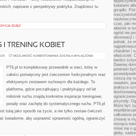
wypoczynkow
kwiatami alb
skich, napisane z perspektywy praktyka. Znajdziesz tu
grządki. Póź
rzeczywistoś
nasłonecznie
czas, jaki m
EDYCJA ZDJĘĆ
właśnie w t
ogród nie je
obserwacji i
jednak, że m
 I TRENING KOBIET
najpiękniejs
charakter i 
właścicieli.
NOWINKI
2025
MOŻLIWOŚĆ KOMENTOWANIA
ZOSTAŁA WYŁĄCZONA
FITNESS
bardzo sztyw
I
Dawniej dom
TRENING
PT6.pl to kompleksowy przewodnik w sieci, który w
powinien być
KOBIET
przewidywal
całości poświęcony jest ćwiczeniom funkcjonalnym oraz
cieszą się n
efektywnym zestawom ruchowym dla każdego. To
owadom, pta
praktyce ozn
platforma, gdzie początkujący i praktykujący od lat
dostosowany
miłośnik ruchu znajdą konkretne inspiracje treningowe,
ograniczenie
przyrody. Og
porady oraz zachętę do systematycznego ruchu. PT6.pl
Może być żyw
współpracuje
est tutaj jako sposób na życie, a nie tylko zestaw ćwiczeń.
całkowicie 
wać świadomie, aby usprawnić sprawność ogólną, ograniczyć
zmianę w myś
rosnąca świ
mówi się o 
gleby, sadze