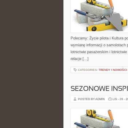
Polecamy: Życie pilota i Kultura 
wymianę informacji o samolotach
lotnictwie pasażerskim i lotnictw
relacje […]
CATEGORIES:
TRENDY I NOWOŚCI
SEZONOWE INSPI
POSTED BY ADMIN
LIS - 26 - 