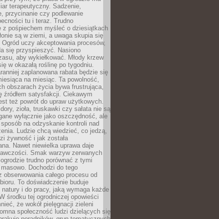
ar terapeutyczny. Sadzenie,
, przycinanie czy podlewanie
cności tu i teraz. Trudno
e z pośpiechem myśleć o dziesiątkach
łonie są w ziemi, a uwaga skupia się
h. Ogród uczy akceptowania procesów,
da się przyspieszyć. Nasiono
czasu, aby wykiełkować. Młody krzew
się w okazałą roślinę po tygodniu.
ranniej zaplanowana rabata będzie się
iesiąca na miesiąc. Ta powolność,
ch obszarach życia bywa frustrująca,
się źródłem satysfakcji. Ciekawym
est też powrót do upraw użytkowych.
ory, zioła, truskawki czy sałata nie są
gane wyłącznie jako oszczędność, ale
 sposób na odzyskanie kontroli nad
zenia. Ludzie chcą wiedzieć, co jedzą,
i żywność i jak została
na. Nawet niewielka uprawa daje
rawczości. Smak warzyw zerwanych
ogrodzie trudno porównać z tymi
masowo. Dochodzi do tego
 z obserwowania całego procesu od
bioru. To doświadczenie buduje
 natury i do pracy, jaką wymaga każde
W środku tej ogrodniczej opowieści
ieć, że wokół pielęgnacji zieleni
omna społeczność ludzi dzielących się
brakuje poradników, grup tematycznych