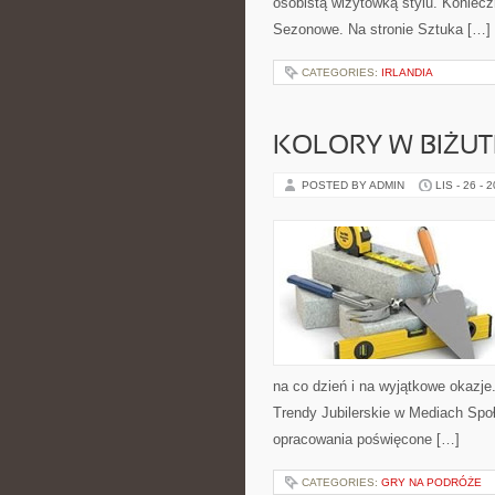
osobistą wizytówką stylu. Koniecz
Sezonowe. Na stronie Sztuka […]
CATEGORIES:
IRLANDIA
KOLORY W BIŻUTE
POSTED BY ADMIN
LIS - 26 - 
na co dzień i na wyjątkowe okazje.
Trendy Jubilerskie w Mediach Spo
opracowania poświęcone […]
CATEGORIES:
GRY NA PODRÓŻE