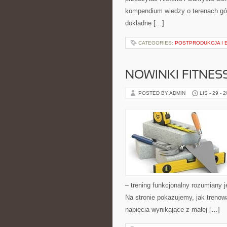
kompendium wiedzy o terenach gór
dokładne […]
CATEGORIES:
POSTPRODUKCJA I 
NOWINKI FITNESS
POSTED BY ADMIN
LIS - 29 - 
– trening funkcjonalny rozumiany j
Na stronie pokazujemy, jak treno
napięcia wynikające z małej […]