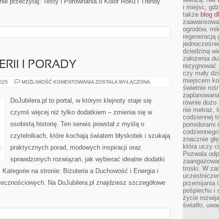
nie przeczytaj: Testy i Porównania o Kolor Roku i Trendy
i miejsc, gd
także
blog d
zaawansowan
ogrodów, mik
regeneracją 
jednocześnie
dziedziną wi
założenia du
RII I PORADY
rezygnować z
czy mały dzi
miejscem kon
KOLORY
2025
MOŻLIWOŚĆ KOMENTOWANIA
ZOSTAŁA WYŁĄCZONA
W
świetnie roś
BIŻUTERII
zaplanowana 
I
DoJubilera.pl to portal, w którym klejnoty staje się
równie dużo 
PORADY
nie metraż, 
czymś więcej niż tylko dodatkiem – zmienia się w
codziennej t
osobistą historię. Ten serwis powstał z myślą o
pomidorami i
codziennego
czytelnikach, które kochają światem błyskotek i szukają
znacznie głę
która uczy c
praktycznych porad, modowych inspiracji oraz
Pozwala odp
sprawdzonych rozwiązań, jak wybierać idealne dodatki
zaangażowan
troski. W za
 Kategorie na stronie: Biżuteria a Duchowość i Energia i
uczestniczen
łecznościowych. Na DoJubilera.pl znajdziesz szczegółowe
przemijania 
pośpiechu i 
życie rozwija
światło, uwa