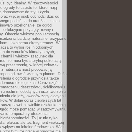
usi być idealny. W rzeczywistości
ze ogrody to często te, które mają
są dopasowane do stylu życia
 Coraz więcej osób odchodzi dziś od
nego podejścia do aranżacji zieleni.
inowało przekonanie, że ogród
 perfekcyjnie przycięty, równy i
ny. Obecnie większą popularnością
asadzenia bardziej naturalne, przyjazne
kom i lokalnemu ekosystemowi. W
acza to wybór roślin odpornych,
ch do warunków klimatycznych,
 chemii i większy szacunek dla
ród nie musi być sterylną dekoracją.
ą przestrzenią, w której człowiek
 z naturą zamiast próbować ją
podporządkować własnym planom. Dużą
leniu o ogrodzie przyniosła także
adomość ekologiczna. Coraz częściej
gromadzeniu deszczówki, ściółkowaniu
niu roślin miododajnych oraz tworzeniu
nienia dla jeży, owadów zapylających i
ków. W dobie coraz cieplejszych lat i
suszą nawet niewielkie działania mają
Ogród może pomagać w zatrzymywaniu
iżaniu temperatury otoczenia i
bioróżnorodności. To już nie tylko
efa relaksu, ale też fragment większej
ry wpływa na lokalne środowisko. Wielu
a przy tym, że praca w ogrodzie ma