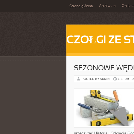
Archiwum
On jest
Strona główna
CZOŁGI ZE S
SEZONOWE WĘDR
POSTED BY ADMIN
LIS - 29 - 
przeczytać Historia i Odkrycia Gór