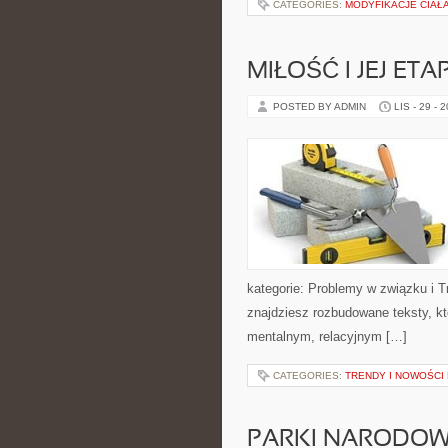
CATEGORIES:
MODYFIKACJE CIAŁA
MIŁOŚĆ I JEJ ETA
POSTED BY ADMIN
LIS - 29 - 
kategorie: Problemy w związku i T
znajdziesz rozbudowane teksty, kt
mentalnym, relacyjnym […]
CATEGORIES:
TRENDY I NOWOŚCI
PARKI NARODOWE