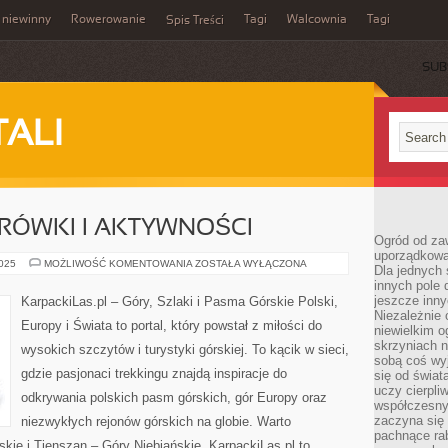
 niewinny
Rowerowanie
Tagi
Walcownia
Tagi
Spis Treści
SUB
TALI
ÓWKI I AKTYWNOŚCI
Ogród od zaw
uporządkowa
SEZONOWE
2025
MOŻLIWOŚĆ KOMENTOWANIA
ZOSTAŁA WYŁĄCZONA
Dla jednych 
WĘDRÓWKI
innych pole 
I
AKTYWNOŚCI
jeszcze inny
KarpackiLas.pl – Góry, Szlaki i Pasma Górskie Polski,
Niezależnie 
Europy i Świata to portal, który powstał z miłości do
niewielkim o
skrzyniach n
wysokich szczytów i turystyki górskiej. To kącik w sieci,
sobą coś wy
gdzie pasjonaci trekkingu znajdą inspiracje do
się od świat
uczy cierpli
odkrywania polskich pasm górskich, gór Europy oraz
współczesny
zaczyna się
niezwykłych rejonów górskich na globie. Warto
pachnące rab
skie i Tienszan – Góry Niebiańskie. KarpackiLas.pl to