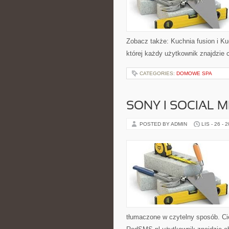
Zobacz także: Kuchnia fusion i Ku
której każdy użytkownik znajdzie c
CATEGORIES:
DOMOWE SPA
SONY I SOCIAL M
POSTED BY ADMIN
LIS - 26 - 
tłumaczone w czytelny sposób. Ci