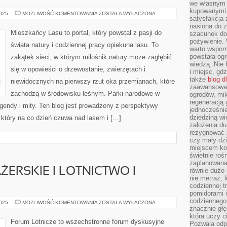
we własnym 
kupowanymi 
PARKI
2025
MOŻLIWOŚĆ KOMENTOWANIA
ZOSTAŁA WYŁĄCZONA
satysfakcja
NARODOWE
W
nasiona do z
EUROPIE
Mieszkańcy Lasu to portal, który powstał z pasji do
szacunek do
I
pożywienie. 
SSAKI
świata natury i codziennej pracy opiekuna lasu. To
warto wspomn
powstała ogr
zakątek sieci, w którym miłośnik natury może zagłębić
wiedzą. Nie 
się w opowieści o drzewostanie, zwierzętach i
i miejsc, gd
także
blog d
niewidocznych na pierwszy rzut oka przemianach, które
zaawansowan
zachodzą w środowisku leśnym. Parki narodowe w
ogrodów, mik
regeneracją 
gendy i mity. Ten blog jest prowadzony z perspektywy
jednocześnie
dziedziną wi
który na co dzień czuwa nad lasem i […]
założenia du
rezygnować z
czy mały dzi
miejscem kon
świetnie roś
zaplanowana 
ERSKIE I LOTNICTWO I
równie dużo 
nie metraż, 
codziennej t
pomidorami i
codziennego
SAMOLOTY
2025
MOŻLIWOŚĆ KOMENTOWANIA
ZOSTAŁA WYŁĄCZONA
PASAŻERSKIE
znacznie głę
I
która uczy c
LOTNICTWO
Forum Lotnicze to wszechstronne forum dyskusyjne
Pozwala odp
I