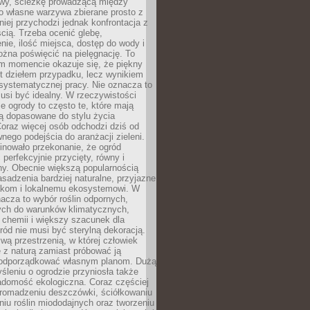
y, ścieżkę prowadzącą między
o własne warzywa zbierane prosto z
niej przychodzi jednak konfrontacja z
cią. Trzeba ocenić glebę,
nie, ilość miejsca, dostęp do wody i
ożna poświęcić na pielęgnację. To
ym momencie okazuje się, że piękny
st dziełem przypadku, lecz wynikiem
 systematycznej pracy. Nie oznacza to
usi być idealny. W rzeczywistości
ze ogrody to często te, które mają
są dopasowane do stylu życia
 Coraz więcej osób odchodzi dziś od
nego podejścia do aranżacji zieleni.
inowało przekonanie, że ogród
 perfekcyjnie przycięty, równy i
ny. Obecnie większą popularnością
asadzenia bardziej naturalne, przyjazne
kom i lokalnemu ekosystemowi. W
acza to wybór roślin odpornych,
ch do warunków klimatycznych,
 chemii i większy szacunek dla
ród nie musi być sterylną dekoracją.
ą przestrzenią, w której człowiek
 z naturą zamiast próbować ją
podporządkować własnym planom. Dużą
leniu o ogrodzie przyniosła także
adomość ekologiczna. Coraz częściej
gromadzeniu deszczówki, ściółkowaniu
niu roślin miododajnych oraz tworzeniu