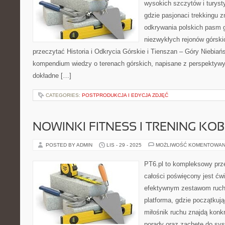
wysokich szczytów i turysty
gdzie pasjonaci trekkingu z
odkrywania polskich pasm g
niezwykłych rejonów górski
przeczytać Historia i Odkrycia Górskie i Tienszan – Góry Niebiańs
kompendium wiedzy o terenach górskich, napisane z perspektywy 
dokładne […]
CATEGORIES:
POSTPRODUKCJA I EDYCJA ZDJĘĆ
NOWINKI FITNESS I TRENING KOB
POSTED BY ADMIN
LIS - 29 - 2025
MOŻLIWOŚĆ KOMENTOWAN
PT6.pl to kompleksowy prze
całości poświęcony jest ćw
efektywnym zestawom ruch
platforma, gdzie początkują
miłośnik ruchu znajdą konkr
porady oraz zachętę do sy