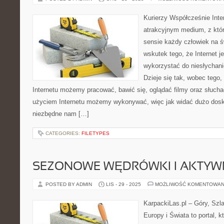
Kurierzy Współcześnie Inte
atrakcyjnym medium, z któ
sensie każdy człowiek na św
wskutek tego, że Internet j
wykorzystać do niesłychani
Dzieje się tak, wobec tego,
Internetu możemy pracować, bawić się, oglądać filmy oraz słuch
użyciem Internetu możemy wykonywać, więc jak widać dużo dosko
niezbędne nam […]
CATEGORIES:
FILETYPES
SEZONOWE WĘDRÓWKI I AKTYW
POSTED BY ADMIN
LIS - 29 - 2025
MOŻLIWOŚĆ KOMENTOWAN
KarpackiLas.pl – Góry, Szl
Europy i Świata to portal, k