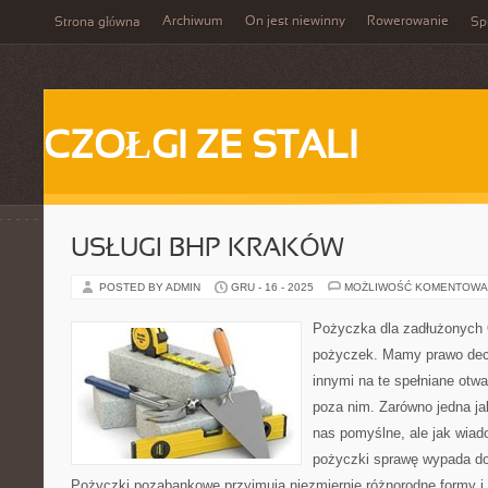
Archiwum
On jest niewinny
Rowerowanie
Strona główna
Spi
CZOŁGI ZE STALI
USŁUGI BHP KRAKÓW
POSTED BY ADMIN
GRU - 16 - 2025
MOŻLIWOŚĆ KOMENTOWA
Pożyczka dla zadłużonych O
pożyczek. Mamy prawo dec
innymi na te spełniane otwa
poza nim. Zarówno jedna ja
nas pomyślne, ale jak wia
pożyczki sprawę wypada do
Pożyczki pozabankowe przyjmują niezmiernie różnorodne formy i