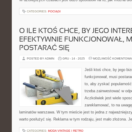
CATEGORIES:
POCIĄGI
O ILE KTOŚ CHCE, BY JEGO INTER
EFEKTYWNIE FUNKCJONOWAŁ, M
POSTARAĆ SIĘ
POSTED BY ADMIN
GRU - 14 - 2025
MOŻLIWOŚĆ KOMENTOWA
Jeśli ktoś chce, by jego bi
funkcjonował, musi postara
to, aby zyskać popularność 
trzeba zainwestować w odpo
Aczkolwiek jest wiele spos
zareklamować, to na uwagę 
laminatów warszawa. W tym mieście jest to jedna z najważniejszy
warto posłużyć się. Reklama w tym rodzaju, jest mało złożona. J
CATEGORIES:
MODA VINTAGE I RETRO