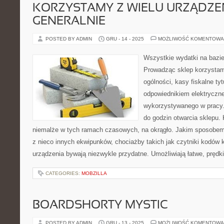
KORZYSTAMY Z WIELU URZĄDZE
GENERALNIE
POSTED BY ADMIN
GRU - 14 - 2025
MOŻLIWOŚĆ KOMENTOWA
Wszystkie wydatki na bazie
Prowadząc sklep korzystam
ogólności, kasy fiskalne ty
odpowiednikiem elektryczn
wykorzystywanego w pracy. 
do godzin otwarcia sklepu. 
niemalże w tych ramach czasowych, na okrągło. Jakim sposobem 
z nieco innych ekwipunków, chociażby takich jak czytniki kodów
urządzenia bywają niezwykle przydatne. Umożliwiają łatwe, prędk
CATEGORIES:
MOBZILLA
BOARDSHORTY MYSTIC
POSTED BY ADMIN
GRU - 13 - 2025
MOŻLIWOŚĆ KOMENTOWA