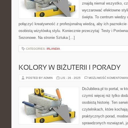
znajdą niemal wszystko, cz
wyczarować efektowne styli
święta. To centrum wiedzy 
połączyć kreatywność z profesjonalną wiedzą, aby ich paznokcie 
osobistą wizytówką stylu. Koniecznie przeczytaj: Testy i Porówna
Sezonowe. Na stronie Sztuka […]
CATEGORIES:
IRLANDIA
KOLORY W BIŻUTERII I PORADY
POSTED BY ADMIN
LIS - 26 - 2025
MOŻLIWOŚĆ KOMENTOWAN
DoJubilera.pl to portal, w k
czymś więcej niż tylko dod
osobistą historię. Ten serw
czytelnikach, które kochają
praktycznych porad, modowy
sprawdzonych rozwiązań, ja