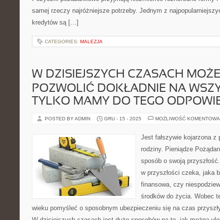
samej rzeczy najróżniejsze potrzeby. Jednym z najpopularniejszy
kredytów są […]
CATEGORIES:
MALEZJA
W DZISIEJSZYCH CZASACH MOŻE
POZWOLIĆ DOKŁADNIE NA WSZYS
TYLKO MAMY DO TEGO ODPOWI
POSTED BY ADMIN
GRU - 15 - 2025
MOŻLIWOŚĆ KOMENTOWA
Jest fałszywie kojarzona z 
rodziny. Pieniądze Pożądan
sposób o swoją przyszłość
w przyszłości czeka, jaka 
finansowa, czy niespodziew
środków do życia. Wobec t
wieku pomyśleć o sposobnym ubezpieczeniu się na czas przyszły
W dzisiejszych czasach jest dużo sposobów na to, jak można ul