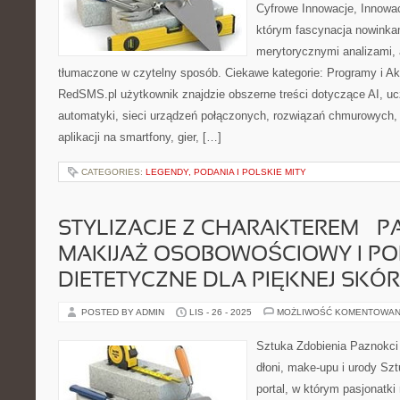
Cyfrowe Innowacje, Innowac
którym fascynacja nowinkam
merytorycznymi analizami, 
tłumaczone w czytelny sposób. Ciekawe kategorie: Programy i Ak
RedSMS.pl użytkownik znajdzie obszerne treści dotyczące AI, 
automatyki, sieci urządzeń połączonych, rozwiązań chmurowych,
aplikacji na smartfony, gier, […]
CATEGORIES:
LEGENDY, PODANIA I POLSKIE MITY
STYLIZACJE Z CHARAKTEREM – P
MAKIJAŻ OSOBOWOŚCIOWY I P
DIETETYCZNE DLA PIĘKNEJ SKÓ
POSTED BY ADMIN
LIS - 26 - 2025
MOŻLIWOŚĆ KOMENTOWAN
Sztuka Zdobienia Paznokci 
dłoni, make-upu i urody Szt
portal, w którym pasjonatk