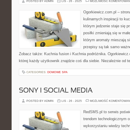
POSTED BY ADMIN
LIS - 26 - 2025
MOŻLIWOŚĆ KOMENTOWAN
Ogorkiewicz.com.pl – stron
kulinarnych inspiracji to k
którym jedzenie staje się 
posiłki zmieniają się w mał
którym aromaty mieszają si
przepisy są tak samo ważne
Zobacz także: Kuchnia fusion i Kuchnia podróżnika. Ogorkiewicz.c
której każdy użytkownik znajdzie coś dla siebie. Niezależnie od t
CATEGORIES:
DOMOWE SPA
SONY I SOCIAL MEDIA
POSTED BY ADMIN
LIS - 26 - 2025
MOŻLIWOŚĆ KOMENTOWAN
RedSMS.pl to serwis pośw
trendom technologicznym 
wykorzystaniu wiedzy tech