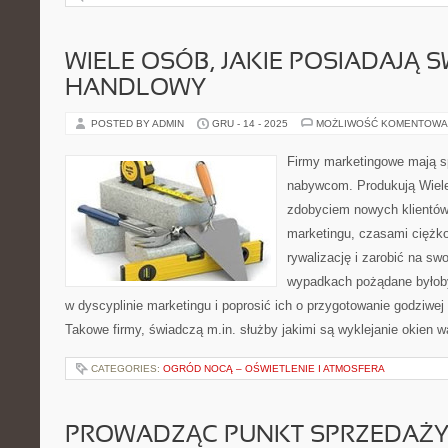
WIELE OSÓB, JAKIE POSIADAJĄ S
HANDLOWY
POSTED BY ADMIN
GRU - 14 - 2025
MOŻLIWOŚĆ KOMENTOWA
Firmy marketingowe mają s
nabywcom. Produkują Wiel
zdobyciem nowych klientów.
marketingu, czasami ciężko 
rywalizację i zarobić na sw
wypadkach pożądane byłoby
w dyscyplinie marketingu i poprosić ich o przygotowanie godziwej
Takowe firmy, świadczą m.in. służby jakimi są wyklejanie okien 
CATEGORIES:
OGRÓD NOCĄ – OŚWIETLENIE I ATMOSFERA
PROWADZĄC PUNKT SPRZEDAŻ