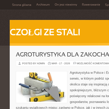
Archiwum
On jest niewinny
Rowerowanie
Strona główna
Spi
CZOŁGI ZE STALI
AGROTURYSTYKA DLA ZAKOCH
POSTED BY ADMIN
MAR - 17 - 2026
MOŻLIWOŚĆ KOMENTOWA
Agroturystyka w Polsce i Eu
serwis, w którym podróż spo
okolica staje się inspiracj
spokojniejszym, bliższym c
poświęcony relaksowi na ło
gospodarstw, poznawaniu lo
szukaniu wyjątkowych miejsc zarówno w Polsce, jak i w innych 