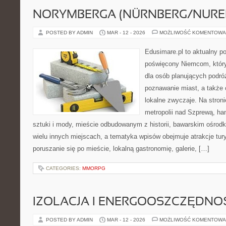
NORYMBERGA (NÜRNBERG/NURE
POSTED BY ADMIN
MAR - 12 - 2026
MOŻLIWOŚĆ KOMENTOWA
Edusimare.pl to aktualny po
poświęcony Niemcom, który
dla osób planujących podr
poznawanie miast, a także 
lokalne zwyczaje. Na stronie
metropolii nad Szprewą, ha
sztuki i mody, mieście odbudowanym z historii, bawarskim ośrod
wielu innych miejscach, a tematyka wpisów obejmuje atrakcje tu
poruszanie się po mieście, lokalną gastronomię, galerie, […]
CATEGORIES:
MMORPG
IZOLACJA I ENERGOOSZCZĘDNO
POSTED BY ADMIN
MAR - 12 - 2026
MOŻLIWOŚĆ KOMENTOWA