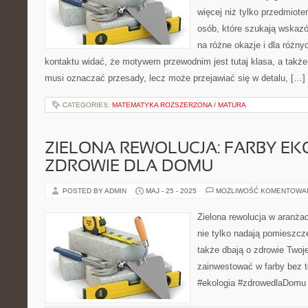
więcej niż tylko przedmiote
osób, które szukają wskaz
na różne okazje i dla różn
kontaktu widać, że motywem przewodnim jest tutaj klasa, a także 
musi oznaczać przesady, lecz może przejawiać się w detalu, […]
CATEGORIES:
MATEMATYKA ROZSZERZONA / MATURA
ZIELONA REWOLUCJA: FARBY EK
ZDROWIE DLA DOMU
POSTED BY ADMIN
MAJ - 25 - 2025
MOŻLIWOŚĆ KOMENTOWA
Zielona rewolucja w aranżac
nie tylko nadają pomieszcz
także dbają o zdrowie Twoje
zainwestować w farby bez t
#ekologia #zdrowedlaDomu