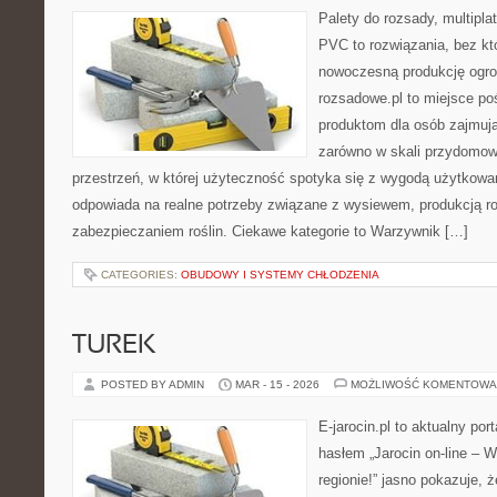
Palety do rozsady, multiplat
PVC to rozwiązania, bez kt
nowoczesną produkcję ogrod
rozsadowe.pl to miejsce p
produktom dla osób zajmuj
zarówno w skali przydomowe
przestrzeń, w której użyteczność spotyka się z wygodą użytkowan
odpowiada na realne potrzeby związane z wysiewem, produkcją r
zabezpieczaniem roślin. Ciekawe kategorie to Warzywnik […]
CATEGORIES:
OBUDOWY I SYSTEMY CHŁODZENIA
TUREK
POSTED BY ADMIN
MAR - 15 - 2026
MOŻLIWOŚĆ KOMENTOWA
E-jarocin.pl to aktualny por
hasłem „Jarocin on-line – W
regionie!” jasno pokazuje, 