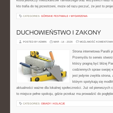
która jednoczy mieszkańców Tarnobrzega oraz wszystkich ludzi o
kto trafia do tej przestrzeni, może od razu poczuć, że jest to proj
CATEGORIES:
GÓRSKIE FESTIWALE I WYDARZENIA
DUCHOWIEŃSTWO I ZAKONY
POSTED BY ADMIN
MAR - 14 - 2026
MOŻLIWOŚĆ KOMENTOWA
Strona internetowa Parafii 
Przemyślu to serwis stworz
którzy pragną być bliżej Pan
codziennych spraw swojej ws
jest jedynie zwykła strona,
którym spotykają się modlit
aktualności ważne dla lokalnej społeczności. Już od pierwszych 
to miejsce pełne spokoju, gdzie przekaz ma prowadzić do pogłęb
CATEGORIES:
OBIADY I KOLACJE