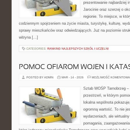
prezentowanie najbardziej i
Jarocinie oraz szerzej o ok
regionie. To miejsce, w któ
codziennym spojrzeniem na życie miasta, turystykę, kulturę, wyda
sprawy mieszkańców oraz odwiedzających. Już na poziomie strukt
witryna […]
CATEGORIES:
RANKING NAJLEPSZYCH SZKÓŁ I UCZELNI
POMOC OFIAROM WOJEN I KATA
POSTED BY ADMIN
MAR - 14 - 2026
MOŻLIWOŚĆ KOMENTOWA
Sztab WOŚP Tarnobrzeg – G
przestrzeń, w którym pomoc
lokalna wspólnota pokazuje
ogromną wartość. To nie jes
wydarzeniach, ale wirtualny
pomagania, zaangażowania 