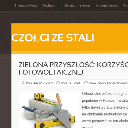
Archiwum
On jest niewinny
Rowerowanie
Strona główna
Spi
CZOŁGI ZE STALI
ZIELONA PRZYSZŁOŚĆ: KORZYŚCI
FOTOWOLTAICZNEJ
POSTED BY ADMIN
MAR - 2 - 2025
MOŻLIWOŚĆ KOMENTOWAN
Odnawialne źródła energii st
popularne w Polsce. Instala
tylko inwestycja w zieloną 
na obniżenie rachunków za 
warto postawić na ten ekol
więcej!