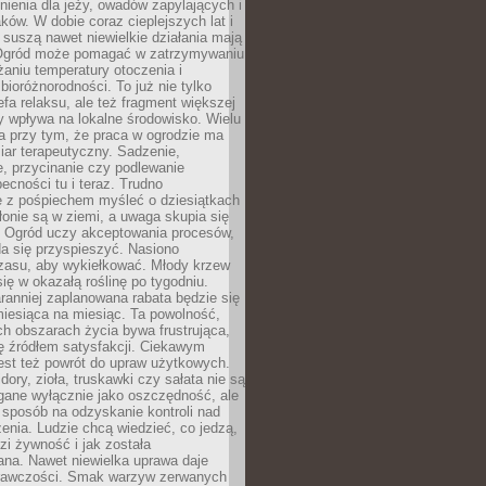
nienia dla jeży, owadów zapylających i
ków. W dobie coraz cieplejszych lat i
suszą nawet niewielkie działania mają
Ogród może pomagać w zatrzymywaniu
iżaniu temperatury otoczenia i
bioróżnorodności. To już nie tylko
efa relaksu, ale też fragment większej
ry wpływa na lokalne środowisko. Wielu
a przy tym, że praca w ogrodzie ma
ar terapeutyczny. Sadzenie,
, przycinanie czy podlewanie
cności tu i teraz. Trudno
e z pośpiechem myśleć o dziesiątkach
łonie są w ziemi, a uwaga skupia się
h. Ogród uczy akceptowania procesów,
da się przyspieszyć. Nasiono
czasu, aby wykiełkować. Młody krzew
się w okazałą roślinę po tygodniu.
ranniej zaplanowana rabata będzie się
iesiąca na miesiąc. Ta powolność,
ch obszarach życia bywa frustrująca,
się źródłem satysfakcji. Ciekawym
est też powrót do upraw użytkowych.
ory, zioła, truskawki czy sałata nie są
gane wyłącznie jako oszczędność, ale
 sposób na odzyskanie kontroli nad
zenia. Ludzie chcą wiedzieć, co jedzą,
i żywność i jak została
na. Nawet niewielka uprawa daje
rawczości. Smak warzyw zerwanych