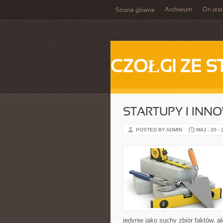
Archiwum
On jest
Strona główna
CZOŁGI ZE S
STARTUPY I INN
POSTED BY ADMIN
MAJ - 20 -
jedynie jako suchy zbiór faktów, a