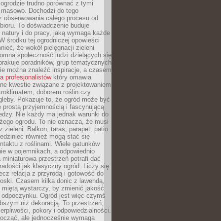
ogrodzie trudno porównać z tymi
masowo. Dochodzi do tego
 z obserwowania całego procesu od
bioru. To doświadczenie buduje
 natury i do pracy, jaką wymaga każde
W środku tej ogrodniczej opowieści
ieć, że wokół pielęgnacji zieleni
omna społeczność ludzi dzielących się
brakuje poradników, grup tematycznych
zie można znaleźć inspiracje, a czasem
la profesjonalistów
który omawia
e kwestie związane z projektowaniem
roklimatem, doborem roślin czy
gleby. Pokazuje to, że ogród może być
 prostą przyjemnością i fascynującą
edzy. Nie każdy ma jednak warunki do
żego ogrodu. To nie oznacza, że musi
 zieleni. Balkon, taras, parapet, patio
edziniec również mogą stać się
taktu z roślinami. Wiele gatunków
nie w pojemnikach, a odpowiednio
miniaturowa przestrzeń potrafi dać
radości jak klasyczny ogród. Liczy się
lecz relacja z przyrodą i gotowość do
roski. Czasem kilka donic z lawendą,
 miętą wystarczy, by zmienić jakość
 odpoczynku. Ogród jest więc czymś
bszym niż dekoracją. To przestrzeń,
ierpliwości, pokory i odpowiedzialności.
ocząć, ale jednocześnie wymaga