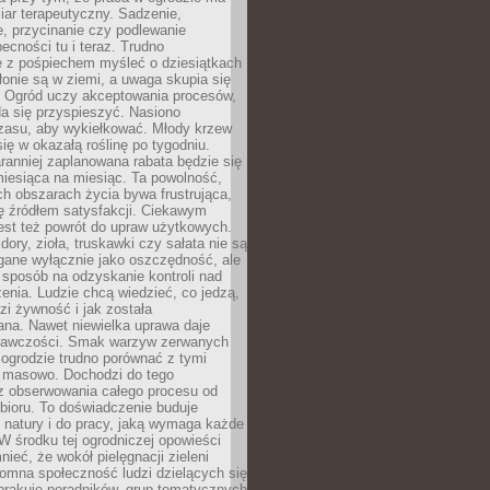
ar terapeutyczny. Sadzenie,
, przycinanie czy podlewanie
cności tu i teraz. Trudno
e z pośpiechem myśleć o dziesiątkach
łonie są w ziemi, a uwaga skupia się
h. Ogród uczy akceptowania procesów,
da się przyspieszyć. Nasiono
czasu, aby wykiełkować. Młody krzew
się w okazałą roślinę po tygodniu.
ranniej zaplanowana rabata będzie się
iesiąca na miesiąc. Ta powolność,
ch obszarach życia bywa frustrująca,
się źródłem satysfakcji. Ciekawym
est też powrót do upraw użytkowych.
ory, zioła, truskawki czy sałata nie są
gane wyłącznie jako oszczędność, ale
 sposób na odzyskanie kontroli nad
zenia. Ludzie chcą wiedzieć, co jedzą,
i żywność i jak została
na. Nawet niewielka uprawa daje
rawczości. Smak warzyw zerwanych
ogrodzie trudno porównać z tymi
masowo. Dochodzi do tego
 z obserwowania całego procesu od
bioru. To doświadczenie buduje
 natury i do pracy, jaką wymaga każde
W środku tej ogrodniczej opowieści
ieć, że wokół pielęgnacji zieleni
omna społeczność ludzi dzielących się
brakuje poradników, grup tematycznych