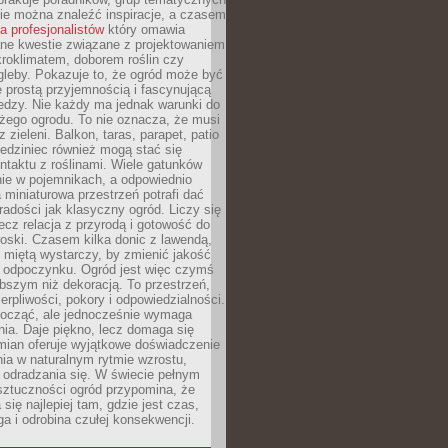
zie można znaleźć inspiracje, a czasem
la profesjonalistów
który omawia
e kwestie związane z projektowaniem
roklimatem, doborem roślin czy
gleby. Pokazuje to, że ogród może być
 prostą przyjemnością i fascynującą
edzy. Nie każdy ma jednak warunki do
żego ogrodu. To nie oznacza, że musi
 zieleni. Balkon, taras, parapet, patio
edziniec również mogą stać się
taktu z roślinami. Wiele gatunków
nie w pojemnikach, a odpowiednio
miniaturowa przestrzeń potrafi dać
radości jak klasyczny ogród. Liczy się
lecz relacja z przyrodą i gotowość do
roski. Czasem kilka donic z lawendą,
 miętą wystarczy, by zmienić jakość
 odpoczynku. Ogród jest więc czymś
bszym niż dekoracją. To przestrzeń,
ierpliwości, pokory i odpowiedzialności.
ocząć, ale jednocześnie wymaga
ia. Daje piękno, lecz domaga się
mian oferuje wyjątkowe doświadczenie
ia w naturalnym rytmie wzrostu,
i odradzania się. W świecie pełnym
sztuczności ogród przypomina, że
 się najlepiej tam, gdzie jest czas,
ga i odrobina czułej konsekwencji.