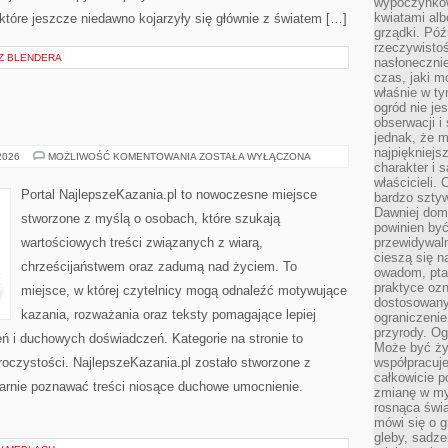
wypoczynkow
kwiatami alb
tóre jeszcze niedawno kojarzyły się głównie z światem […]
grządki. Póź
rzeczywistoś
 Z BLENDERA
nasłonecznie
czas, jaki m
właśnie w t
ogród nie je
obserwacji i
jednak, że m
najpiękniejs
KAZANIA
 2026
MOŻLIWOŚĆ KOMENTOWANIA
ZOSTAŁA WYŁĄCZONA
charakter i 
właścicieli.
Portal NajlepszeKazania.pl to nowoczesne miejsce
bardzo sztyw
Dawniej dom
stworzone z myślą o osobach, które szukają
powinien być
wartościowych treści związanych z wiarą,
przewidywal
cieszą się n
chrześcijaństwem oraz zadumą nad życiem. To
owadom, pta
praktyce ozn
miejsce, w której czytelnicy mogą odnaleźć motywujące
dostosowany
kazania, rozważania oraz teksty pomagające lepiej
ograniczenie
przyrody. Og
 i duchowych doświadczeń. Kategorie na stronie to
Może być żyw
roczystości. NajlepszeKazania.pl zostało stworzone z
współpracuje
całkowicie 
larnie poznawać treści niosące duchowe umocnienie.
zmianę w myś
rosnąca świ
mówi się o 
gleby, sadze