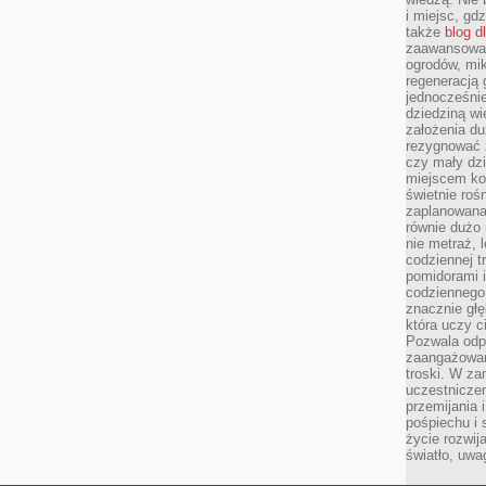
i miejsc, gd
także
blog d
zaawansowan
ogrodów, mik
regeneracją 
jednocześnie
dziedziną wi
założenia du
rezygnować z
czy mały dzi
miejscem kon
świetnie roś
zaplanowana 
równie dużo 
nie metraż, 
codziennej t
pomidorami i
codziennego
znacznie głę
która uczy c
Pozwala odp
zaangażowan
troski. W za
uczestniczen
przemijania 
pośpiechu i 
życie rozwija
światło, uwa