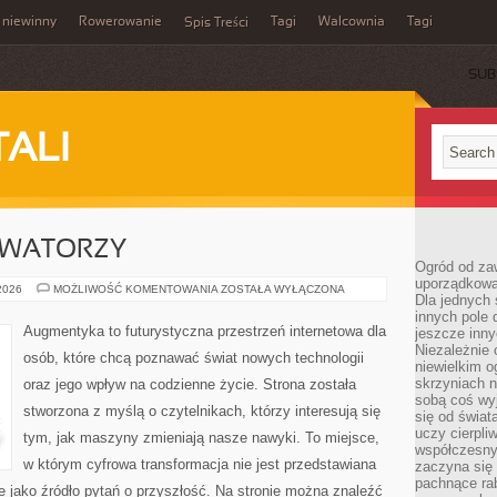
 niewinny
Rowerowanie
Tagi
Walcownia
Tagi
Spis Treści
SUB
TALI
OWATORZY
Ogród od zaw
uporządkowa
STARTUPY
 2026
MOŻLIWOŚĆ KOMENTOWANIA
ZOSTAŁA WYŁĄCZONA
Dla jednych 
I
INNOWATORZY
innych pole 
Augmentyka to futurystyczna przestrzeń internetowa dla
jeszcze inny
Niezależnie 
osób, które chcą poznawać świat nowych technologii
niewielkim o
skrzyniach n
oraz jego wpływ na codzienne życie. Strona została
sobą coś wy
stworzona z myślą o czytelnikach, którzy interesują się
się od świat
uczy cierpli
tym, jak maszyny zmieniają nasze nawyki. To miejsce,
współczesny
w którym cyfrowa transformacja nie jest przedstawiana
zaczyna się
pachnące rab
le jako źródło pytań o przyszłość. Na stronie można znaleźć