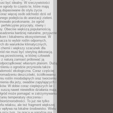
usi być idealny. W rzeczywistości
ze ogrody to często te, które mają
są dopasowane do stylu życia
 Coraz więcej osób odchodzi dziś od
nego podejścia do aranżacji zieleni.
inowało przekonanie, że ogród
 perfekcyjnie przycięty, równy i
ny. Obecnie większą popularnością
asadzenia bardziej naturalne, przyjazne
kom i lokalnemu ekosystemowi. W
acza to wybór roślin odpornych,
ch do warunków klimatycznych,
 chemii i większy szacunek dla
ród nie musi być sterylną dekoracją.
ą przestrzenią, w której człowiek
 z naturą zamiast próbować ją
podporządkować własnym planom. Dużą
leniu o ogrodzie przyniosła także
adomość ekologiczna. Coraz częściej
gromadzeniu deszczówki, ściółkowaniu
niu roślin miododajnych oraz tworzeniu
nienia dla jeży, owadów zapylających i
ków. W dobie coraz cieplejszych lat i
suszą nawet niewielkie działania mają
Ogród może pomagać w zatrzymywaniu
iżaniu temperatury otoczenia i
bioróżnorodności. To już nie tylko
efa relaksu, ale też fragment większej
ry wpływa na lokalne środowisko. Wielu
a przy tym, że praca w ogrodzie ma