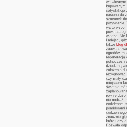
we własnym 
kupowanymi 
satysfakcja
nasiona do z
szacunek do
pożywienie. 
warto wspomn
powstała ogr
wiedzą. Nie 
i miejsc, gd
także
blog d
zaawansowan
ogrodów, mik
regeneracją 
jednocześnie
dziedziną wi
założenia du
rezygnować z
czy mały dzi
miejscem kon
świetnie roś
zaplanowana 
równie dużo 
nie metraż, 
codziennej t
pomidorami i
codziennego
znacznie głę
która uczy c
Pozwala odp