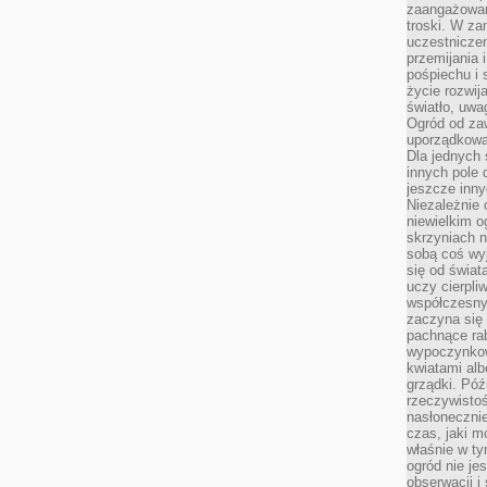
zaangażowan
troski. W za
uczestniczen
przemijania 
pośpiechu i 
życie rozwija
światło, uwa
Ogród od zaw
uporządkowa
Dla jednych 
innych pole 
jeszcze inny
Niezależnie 
niewielkim o
skrzyniach n
sobą coś wy
się od świat
uczy cierpli
współczesny
zaczyna się
pachnące rab
wypoczynkow
kwiatami alb
grządki. Póź
rzeczywistoś
nasłonecznie
czas, jaki m
właśnie w t
ogród nie je
obserwacji i