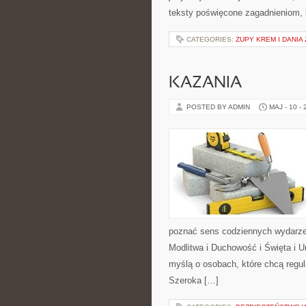
teksty poświęcone zagadnieniom, k
CATEGORIES:
ZUPY KREM I DANIA
KAZANIA
POSTED BY ADMIN
MAJ - 10 -
poznać sens codziennych wydarzeń
Modlitwa i Duchowość i Święta i U
myślą o osobach, które chcą regu
Szeroka […]