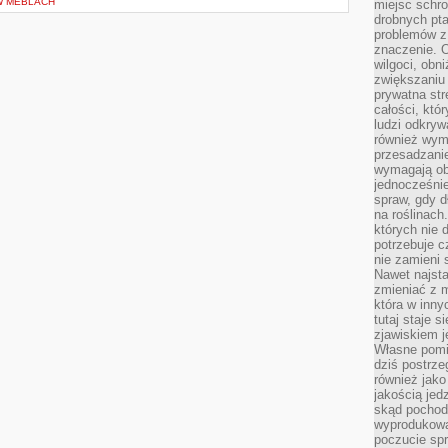
W MEBLACH
miejsc schro
drobnych pta
problemów z 
znaczenie. 
wilgoci, obn
zwiększaniu 
prywatna str
całości, któ
ludzi odkryw
również wymi
przesadzanie
wymagają obe
jednocześni
spraw, gdy d
na roślinac
których nie 
potrzebuje 
nie zamieni 
Nawet najsta
zmieniać z m
która w inny
tutaj staje 
zjawiskiem j
Własne pomid
dziś postrze
również jako
jakością jed
skąd pochodz
wyprodukowa
poczucie sp