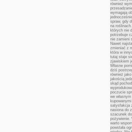
również wymi
przesadzanie
wymagają obe
jednocześni
spraw, gdy d
na roślinac
których nie 
potrzebuje 
nie zamieni 
Nawet najsta
zmieniać z m
która w inny
tutaj staje 
zjawiskiem j
Własne pomid
dziś postrze
również jako
jakością jed
skąd pochodz
wyprodukowa
poczucie sp
we własnym 
kupowanymi 
satysfakcja
nasiona do z
szacunek do
pożywienie. 
warto wspomn
powstała ogr
wiedzą. Nie 