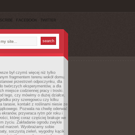
SCRIBE
FACEBOOK
TWITTER
sze był czymś więcej niż tylko
nym fragmentem terenu wokół domu.
stanowi przestrzeń odpoczynku, dla
do twórczych eksperymentów, a dla
ch miejsce codziennej pracy i troski.
od tego, czy mówimy o dużej działce,
gródku przy szeregowcu czy kilku
a tarasie, kontakt z roślinami niesie ze
jątkowego. Pozwala na chwilę oderwać
a ekranów, przywraca rytm pór roku i
wości, której coraz częściej brakuje we
m życiu. Zakładanie ogrodu zwykle
 od marzeń. Wyobrażamy sobie
aty, soczystą zieleń, wygodny kącik