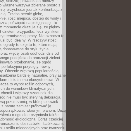
y, ścieżkę prowadzącą między
o własne warzywa zbierane prosto z
niej przychodzi jednak konfrontacja z
cią. Trzeba ocenić glebę,
nie, ilość miejsca, dostęp do wody i
ożna poświęcić na pielęgnację. To
ym momencie okazuje się, że piękny
st dziełem przypadku, lecz wynikiem
 systematycznej pracy. Nie oznacza to
usi być idealny. W rzeczywistości
ze ogrody to często te, które mają
są dopasowane do stylu życia
 Coraz więcej osób odchodzi dziś od
nego podejścia do aranżacji zieleni.
inowało przekonanie, że ogród
 perfekcyjnie przycięty, równy i
ny. Obecnie większą popularnością
asadzenia bardziej naturalne, przyjazne
kom i lokalnemu ekosystemowi. W
acza to wybór roślin odpornych,
ch do warunków klimatycznych,
 chemii i większy szacunek dla
ród nie musi być sterylną dekoracją.
ą przestrzenią, w której człowiek
 z naturą zamiast próbować ją
podporządkować własnym planom. Dużą
leniu o ogrodzie przyniosła także
adomość ekologiczna. Coraz częściej
gromadzeniu deszczówki, ściółkowaniu
niu roślin miododajnych oraz tworzeniu