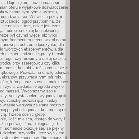
ia. Daje piękno, lecz domaga się
mian oferuje wyjątkowe doświadczenie
ia w naturalnym rytmie wzrostu,
i odradzania się. W świecie pełnym
sztuczności ogród przypomina, że
 się najlepiej tam, gdzie jest czas,
ga i odrobina czułej konsekwencji.
sze był czymś więcej niż tylko
nym fragmentem terenu wokół domu.
stanowi przestrzeń odpoczynku, dla
do twórczych eksperymentów, a dla
ch miejsce codziennej pracy i troski.
od tego, czy mówimy o dużej działce,
gródku przy szeregowcu czy kilku
a tarasie, kontakt z roślinami niesie ze
jątkowego. Pozwala na chwilę oderwać
a ekranów, przywraca rytm pór roku i
wości, której coraz częściej brakuje we
m życiu. Zakładanie ogrodu zwykle
 od marzeń. Wyobrażamy sobie
aty, soczystą zieleń, wygodny kącik
y, ścieżkę prowadzącą między
o własne warzywa zbierane prosto z
niej przychodzi jednak konfrontacja z
cią. Trzeba ocenić glebę,
nie, ilość miejsca, dostęp do wody i
ożna poświęcić na pielęgnację. To
ym momencie okazuje się, że piękny
st dziełem przypadku, lecz wynikiem
 systematycznej pracy. Nie oznacza to