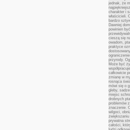
jednak, że m
najpiękniejs
charakter i 
właścicieli.
bardzo sztyw
Dawniej dom
powinien być
przewidywal
cieszą się n
owadom, pta
praktyce ozn
dostosowany
ograniczenie
przyrody. Og
Może być żyw
współpracuje
całkowicie 
zmianę w myś
rosnąca świ
mówi się o 
gleby, sadze
miejsc schro
drobnych pta
problemów z 
znaczenie. 
wilgoci, obn
zwiększaniu 
prywatna str
całości, któ
ludzi odkryw