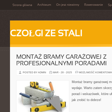
Archiwum
On jest niewinny
Rowerowanie
Strona główna
Spi
CZOŁGI ZE STALI
MONTAŻ BRAMY GARAŻOWEJ Z
PROFESJONALNYMI PORADAMI
POSTED BY ADMIN
MAR - 28 - 2025
MOŻLIWOŚĆ KOMENTOWA
Montaż bramy garażowej moż
wydaje. Warto zatem skorzy
porad i wskazówek, które u
jak zrobić to dobrze!