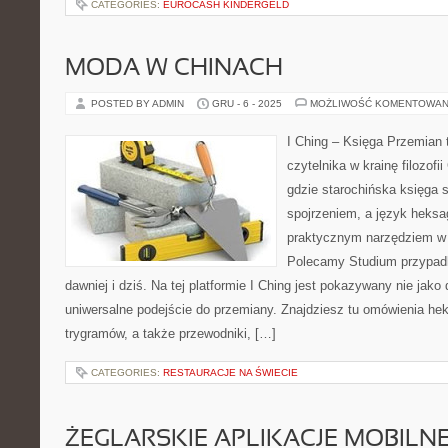
CATEGORIES:
EUROCASH KINDERGELD
MODA W CHINACH
POSTED BY ADMIN
GRU - 6 - 2025
MOŻLIWOŚĆ KOMENTOWAN
I Ching – Księga Przemian 
czytelnika w krainę filozofi
gdzie starochińska księga 
spojrzeniem, a język heksa
praktycznym narzędziem w 
Polecamy Studium przypadk
dawniej i dziś. Na tej platformie I Ching jest pokazywany nie jako
uniwersalne podejście do przemiany. Znajdziesz tu omówienia he
trygramów, a także przewodniki, […]
CATEGORIES:
RESTAURACJE NA ŚWIECIE
ŻEGLARSKIE APLIKACJE MOBILN