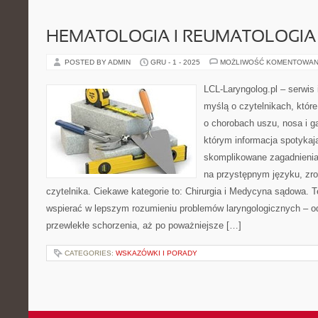
HEMATOLOGIA I REUMATOLOGIA
POSTED BY ADMIN
GRU - 1 - 2025
MOŻLIWOŚĆ KOMENTOWAN
LCL-Laryngolog.pl – serwis
myślą o czytelnikach, któr
o chorobach uszu, nosa i ga
którym informacja spotykaj
skomplikowane zagadnieni
na przystępnym języku, zr
czytelnika. Ciekawe kategorie to: Chirurgia i Medycyna sądowa. T
wspierać w lepszym rozumieniu problemów laryngologicznych – od
przewlekłe schorzenia, aż po poważniejsze […]
CATEGORIES:
WSKAZÓWKI I PORADY