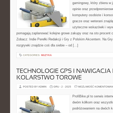
gamingowy, który zbiera w 
opinie oraz przedpremierowe
komputery osobiste i konsol
gracze oraz weterani znajdą
użyteczne wskazówki i wyw
pomagają zaplanować kolejne growe zakupy oraz na sto procent c
Zobacz: Indie Perełki Redakcji i Gry z Polskim Akcentem. Na Gry
rozgrywki znajdzie coś dla siebie – od […]
CATEGORIES:
MUZYKA
TECHNOLOGIE GPS I NAWIGACJA
KOLARSTWO TOROWE
POSTED BY ADMIN
GRU - 2 - 2025
MOŻLIWOŚĆ KOMENTOWAN
ProfiBike.pl to serwis inte
dwóm kółkom oraz wszystki
podróżowaniem na dwóch k