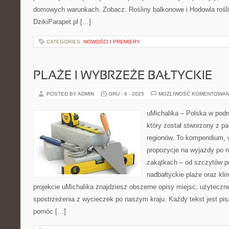
domowych warunkach. Zobacz: Rośliny balkonowe i Hodowla rośli
DzikiParapet.pl […]
CATEGORIES:
NOWOŚCI I PREMIERY
PLAŻE I WYBRZEŻE BAŁTYCKIE
POSTED BY ADMIN
GRU - 6 - 2025
MOŻLIWOŚĆ KOMENTOWAN
uMichalika – Polska w podró
który został stworzony z pa
regionów. To kompendium, w
propozycje na wyjazdy po n
zakątkach – od szczytów pr
nadbałtyckie plaże oraz kl
projekcie uMichalika znajdziesz obszerne opisy miejsc, użytecz
spostrzeżenia z wycieczek po naszym kraju. Każdy tekst jest pis
pomóc […]