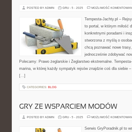
POSTED BY ADMIN
GRU - 5 - 2025
MOŻLIWOŚĆ KOMENTOWAN
Tempesta-Jachty.pl – Rejsy
to portal, w którym miłość 
konkretnymi poradami i insp
stworzona z myślą o osoba
chcą poznawać nowe trasy,
jednocześnie zdobywać now
Polecamy: Prawo żeglarskie i Żeglarstwo ekstremalne. Tempesta-J
marina, w której każdy sympatyk rejsów znajdzie coś dla siebie – 
[…]
CATEGORIES:
BLOG
GRY ZE WSPARCIEM MODÓW
POSTED BY ADMIN
GRU - 5 - 2025
MOŻLIWOŚĆ KOMENTOWAN
Serwis GryPoradnik.pl to w