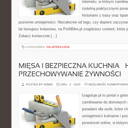
internetu, w którym zamiłow
rzetelną praktycznymi pora
historiami z trasy oraz tip
poziomie umiejętności. Niezależnie od tego, czy dopiero zaczyna
lat trenujesz kolarstwo, na ProfiBike.pl znajdziesz content, które
Zobacz koniecznie […]
CATEGORIES:
PALMTREEVIEW
MIĘSA I BEZPIECZNA KUCHNIA – H
PRZECHOWYWANIE ŻYWNOŚCI
POSTED BY ADMIN
GRU - 2 - 2025
MOŻLIWOŚĆ KOMENTOWAN
Izagotuje.pl to portal o got
zamiłowanie do domowych 
poradami dla osób, które c
umiejętności kulinarne i p
przestrzeń online, w któr