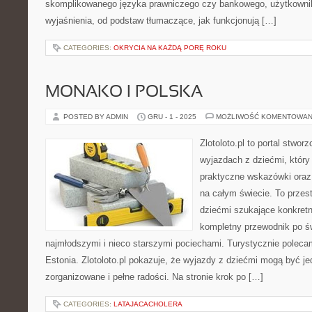
skomplikowanego języka prawniczego czy bankowego, użytkownik
wyjaśnienia, od podstaw tłumaczące, jak funkcjonują […]
CATEGORIES:
OKRYCIA NA KAŻDĄ PORĘ ROKU
MONAKO I POLSKA
POSTED BY ADMIN
GRU - 1 - 2025
MOŻLIWOŚĆ KOMENTOWAN
Zlotoloto.pl to portal stwo
wyjazdach z dziećmi, który
praktyczne wskazówki oraz 
na całym świecie. To przest
dziećmi szukające konkret
kompletny przewodnik po ś
najmłodszymi i nieco starszymi pociechami. Turystycznie polecam
Estonia. Zlotoloto.pl pokazuje, że wyjazdy z dziećmi mogą być j
zorganizowane i pełne radości. Na stronie krok po […]
CATEGORIES:
LATAJACACHOLERA