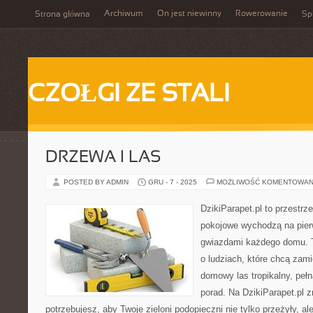
Archiwum
On jest niewinny
Rowerowanie
Strona główna
Spi
CZOŁGI ZE STALI
DRZEWA I LAS
POSTED BY ADMIN
GRU - 7 - 2025
MOŻLIWOŚĆ KOMENTOWAN
DzikiParapet.pl to przestrz
pokojowe wychodzą na pierw
gwiazdami każdego domu. T
o ludziach, które chcą zami
domowy las tropikalny, pełn
porad. Na DzikiParapet.pl 
potrzebujesz, aby Twoje zieloni podopieczni nie tylko przeżyły, 