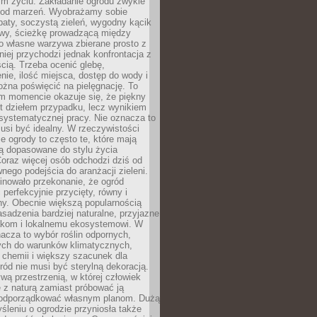
m życiu. Zakładanie ogrodu zwykle
 od marzeń. Wyobrażamy sobie
aty, soczystą zieleń, wygodny kącik
y, ścieżkę prowadzącą między
o własne warzywa zbierane prosto z
niej przychodzi jednak konfrontacja z
cią. Trzeba ocenić glebę,
nie, ilość miejsca, dostęp do wody i
ożna poświęcić na pielęgnację. To
ym momencie okazuje się, że piękny
st dziełem przypadku, lecz wynikiem
 systematycznej pracy. Nie oznacza to
usi być idealny. W rzeczywistości
ze ogrody to często te, które mają
są dopasowane do stylu życia
 Coraz więcej osób odchodzi dziś od
nego podejścia do aranżacji zieleni.
inowało przekonanie, że ogród
 perfekcyjnie przycięty, równy i
ny. Obecnie większą popularnością
asadzenia bardziej naturalne, przyjazne
kom i lokalnemu ekosystemowi. W
acza to wybór roślin odpornych,
ch do warunków klimatycznych,
 chemii i większy szacunek dla
ród nie musi być sterylną dekoracją.
ą przestrzenią, w której człowiek
 z naturą zamiast próbować ją
podporządkować własnym planom. Dużą
leniu o ogrodzie przyniosła także