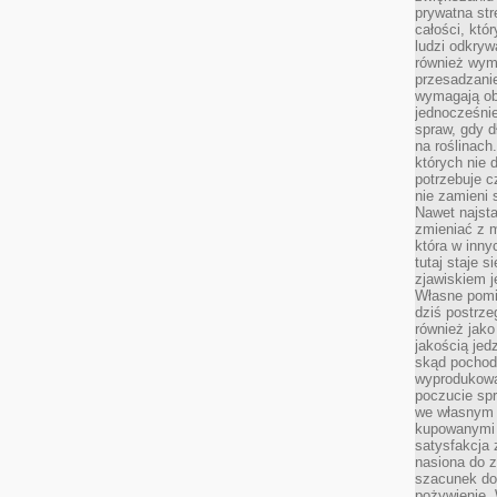
prywatna str
całości, któ
ludzi odkryw
również wymi
przesadzanie
wymagają obe
jednocześni
spraw, gdy d
na roślinac
których nie 
potrzebuje 
nie zamieni 
Nawet najsta
zmieniać z m
która w inny
tutaj staje 
zjawiskiem j
Własne pomid
dziś postrze
również jako
jakością jed
skąd pochodz
wyprodukowa
poczucie sp
we własnym 
kupowanymi 
satysfakcja
nasiona do z
szacunek do
pożywienie. 