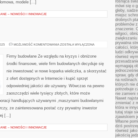
rosnąca świ
 domowa, modele […]
mówi się o 
gleby, sadze
ANE – NOWOŚCI I INNOWACJE
miejsc schro
drobnych pta
problemów z 
znaczenie. 
wilgoci, obn
zwiększaniu 
prywatna str
REMONTY
2025
MOŻLIWOŚĆ KOMENTOWANIA
ZOSTAŁA WYŁĄCZONA
całości, któ
ludzi odkryw
Firmy budowlane Ze względu na kryzys i obniżone
również wymi
przesadzanie
środki finansowe, wiele firm budowlanych decyduje się
wymagają obe
jednocześni
nie inwestować w nowe koparka wieliczka, a skorzystać
spraw, gdy d
z ofert dostępnych w Internecie i kupić sprzęt
na roślinac
których nie 
odpowiedniej jakości ale używany. Wówczas na pewno
potrzebuje 
zaoszczędzi wiele tysięcy złotych, które może
nie zamieni 
Nawet najsta
poracji handlujących używanymi ,maszynami budowlanymi
zmieniać z m
która w inny
arczy, ze zainteresowana postać czy prywatny inwestor
tutaj staje 
ej […]
zjawiskiem j
Własne pomid
dziś postrze
ANE – NOWOŚCI I INNOWACJE
również jako
jakością jed