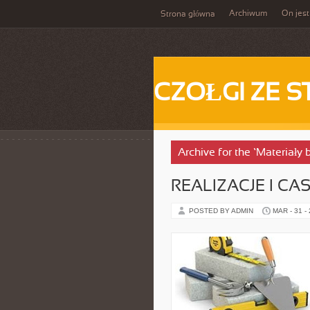
Archiwum
On jest
Strona główna
CZOŁGI ZE S
Archive for the ‘Materiały
REALIZACJE I CA
POSTED BY ADMIN
MAR - 31 -