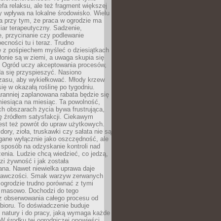
efa relaksu, ale też fragment większej
ry wpływa na lokalne środowisko. Wielu
a przy tym, że praca w ogrodzie ma
ar terapeutyczny. Sadzenie,
, przycinanie czy podlewanie
cności tu i teraz. Trudno
e z pośpiechem myśleć o dziesiątkach
łonie są w ziemi, a uwaga skupia się
h. Ogród uczy akceptowania procesów,
da się przyspieszyć. Nasiono
czasu, aby wykiełkować. Młody krzew
się w okazałą roślinę po tygodniu.
ranniej zaplanowana rabata będzie się
iesiąca na miesiąc. Ta powolność,
ch obszarach życia bywa frustrująca,
się źródłem satysfakcji. Ciekawym
est też powrót do upraw użytkowych.
ory, zioła, truskawki czy sałata nie są
gane wyłącznie jako oszczędność, ale
 sposób na odzyskanie kontroli nad
zenia. Ludzie chcą wiedzieć, co jedzą,
i żywność i jak została
na. Nawet niewielka uprawa daje
rawczości. Smak warzyw zerwanych
ogrodzie trudno porównać z tymi
masowo. Dochodzi do tego
 z obserwowania całego procesu od
bioru. To doświadczenie buduje
 natury i do pracy, jaką wymaga każde
W środku tej ogrodniczej opowieści