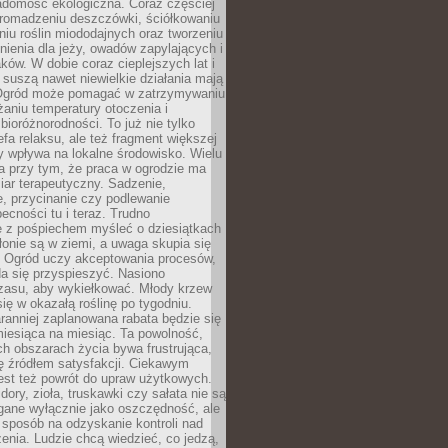
adomość ekologiczna. Coraz częściej
gromadzeniu deszczówki, ściółkowaniu
niu roślin miododajnych oraz tworzeniu
nienia dla jeży, owadów zapylających i
ków. W dobie coraz cieplejszych lat i
suszą nawet niewielkie działania mają
Ogród może pomagać w zatrzymywaniu
iżaniu temperatury otoczenia i
bioróżnorodności. To już nie tylko
efa relaksu, ale też fragment większej
ry wpływa na lokalne środowisko. Wielu
a przy tym, że praca w ogrodzie ma
ar terapeutyczny. Sadzenie,
, przycinanie czy podlewanie
cności tu i teraz. Trudno
e z pośpiechem myśleć o dziesiątkach
łonie są w ziemi, a uwaga skupia się
h. Ogród uczy akceptowania procesów,
da się przyspieszyć. Nasiono
czasu, aby wykiełkować. Młody krzew
się w okazałą roślinę po tygodniu.
ranniej zaplanowana rabata będzie się
iesiąca na miesiąc. Ta powolność,
ch obszarach życia bywa frustrująca,
się źródłem satysfakcji. Ciekawym
est też powrót do upraw użytkowych.
ory, zioła, truskawki czy sałata nie są
gane wyłącznie jako oszczędność, ale
 sposób na odzyskanie kontroli nad
zenia. Ludzie chcą wiedzieć, co jedzą,