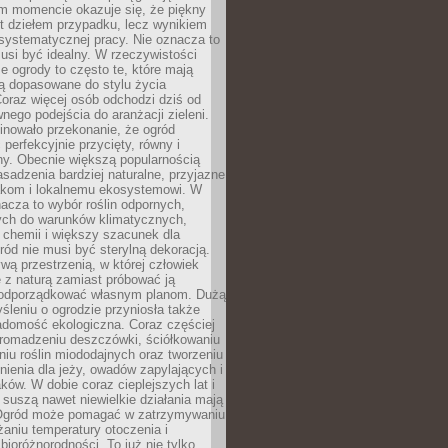
ym momencie okazuje się, że piękny
st dziełem przypadku, lecz wynikiem
 systematycznej pracy. Nie oznacza to
usi być idealny. W rzeczywistości
ze ogrody to często te, które mają
są dopasowane do stylu życia
 Coraz więcej osób odchodzi dziś od
nego podejścia do aranżacji zieleni.
inowało przekonanie, że ogród
 perfekcyjnie przycięty, równy i
ny. Obecnie większą popularnością
asadzenia bardziej naturalne, przyjazne
kom i lokalnemu ekosystemowi. W
acza to wybór roślin odpornych,
ch do warunków klimatycznych,
 chemii i większy szacunek dla
ród nie musi być sterylną dekoracją.
ą przestrzenią, w której człowiek
 z naturą zamiast próbować ją
podporządkować własnym planom. Dużą
leniu o ogrodzie przyniosła także
adomość ekologiczna. Coraz częściej
gromadzeniu deszczówki, ściółkowaniu
niu roślin miododajnych oraz tworzeniu
nienia dla jeży, owadów zapylających i
ków. W dobie coraz cieplejszych lat i
suszą nawet niewielkie działania mają
Ogród może pomagać w zatrzymywaniu
iżaniu temperatury otoczenia i
bioróżnorodności. To już nie tylko