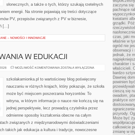
współczesny
słonecznych, a także o tych, którzy szukają rzetelnych
zaczyna się
pachnące rab
niem energii. Na stronie pojawiają się treści dotyczące
wypoczynkow
kwiatami alb
emów PV, przepisów związanych z PV w biznesie,
grządki. Póź
ń […]
rzeczywistoś
nasłonecznie
czas, jaki m
ANE – NOWOŚCI I INNOWACJE
właśnie w t
ogród nie je
obserwacji i
jednak, że m
WANIA W EDUKACJI
najpiękniejs
charakter i 
PROBLEMY
 2026
MOŻLIWOŚĆ KOMENTOWANIA
ZOSTAŁA WYŁĄCZONA
właścicieli.
I
bardzo sztyw
WYZWANIA
Dawniej dom
W
szkolakamionka.pl to wartościowy blog poświęcony
EDUKACJI
powinien być
nauczaniu w różnych krajach, który pokazuje, że szkoła
przewidywal
cieszą się n
może być miejscem poszerzania horyzontów. To
owadom, pta
praktyce ozn
witryna, w którym informacje o nauce nie kończą się na
dostosowany
jednej perspektywie, lecz prowadzą czytelnika przez
ograniczenie
przyrody. Og
odmienne sposoby kształcenia obecne na całym
Może być żyw
ematach związanych z międzynarodowymi doświadczeniami
współpracuje
całkowicie 
ch takich jak edukacja a kultura i tradycje, nowoczesne
zmianę w myś