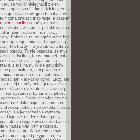
ieć, że wokół pielęgnacji zieleni
omna społeczność ludzi dzielących się
brakuje poradników, grup tematycznych
zie można znaleźć inspiracje, a czasem
la profesjonalistów
który omawia
e kwestie związane z projektowaniem
roklimatem, doborem roślin czy
gleby. Pokazuje to, że ogród może być
 prostą przyjemnością i fascynującą
edzy. Nie każdy ma jednak warunki do
żego ogrodu. To nie oznacza, że musi
 zieleni. Balkon, taras, parapet, patio
edziniec również mogą stać się
taktu z roślinami. Wiele gatunków
nie w pojemnikach, a odpowiednio
miniaturowa przestrzeń potrafi dać
radości jak klasyczny ogród. Liczy się
lecz relacja z przyrodą i gotowość do
roski. Czasem kilka donic z lawendą,
 miętą wystarczy, by zmienić jakość
 odpoczynku. Ogród jest więc czymś
bszym niż dekoracją. To przestrzeń,
ierpliwości, pokory i odpowiedzialności.
ocząć, ale jednocześnie wymaga
ia. Daje piękno, lecz domaga się
mian oferuje wyjątkowe doświadczenie
ia w naturalnym rytmie wzrostu,
i odradzania się. W świecie pełnym
sztuczności ogród przypomina, że