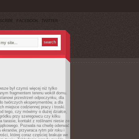
SCRIBE
FACEBOOK
TWITTER
sze był czymś więcej niż tylko
nym fragmentem terenu wokół domu.
stanowi przestrzeń odpoczynku, dla
do twórczych eksperymentów, a dla
ch miejsce codziennej pracy i troski.
od tego, czy mówimy o dużej działce,
gródku przy szeregowcu czy kilku
a tarasie, kontakt z roślinami niesie ze
jątkowego. Pozwala na chwilę oderwać
a ekranów, przywraca rytm pór roku i
wości, której coraz częściej brakuje we