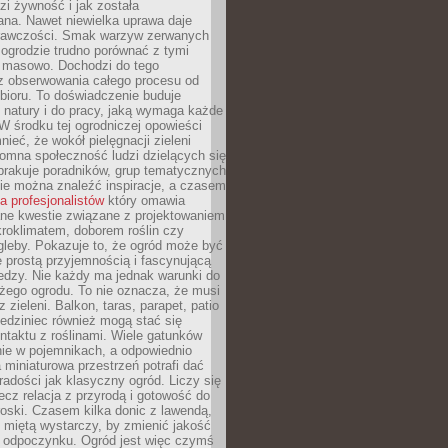
i żywność i jak została
na. Nawet niewielka uprawa daje
rawczości. Smak warzyw zerwanych
ogrodzie trudno porównać z tymi
masowo. Dochodzi do tego
 z obserwowania całego procesu od
bioru. To doświadczenie buduje
 natury i do pracy, jaką wymaga każde
W środku tej ogrodniczej opowieści
ieć, że wokół pielęgnacji zieleni
omna społeczność ludzi dzielących się
brakuje poradników, grup tematycznych
zie można znaleźć inspiracje, a czasem
la profesjonalistów
który omawia
e kwestie związane z projektowaniem
roklimatem, doborem roślin czy
gleby. Pokazuje to, że ogród może być
 prostą przyjemnością i fascynującą
edzy. Nie każdy ma jednak warunki do
żego ogrodu. To nie oznacza, że musi
 zieleni. Balkon, taras, parapet, patio
edziniec również mogą stać się
taktu z roślinami. Wiele gatunków
nie w pojemnikach, a odpowiednio
miniaturowa przestrzeń potrafi dać
radości jak klasyczny ogród. Liczy się
lecz relacja z przyrodą i gotowość do
roski. Czasem kilka donic z lawendą,
 miętą wystarczy, by zmienić jakość
 odpoczynku. Ogród jest więc czymś