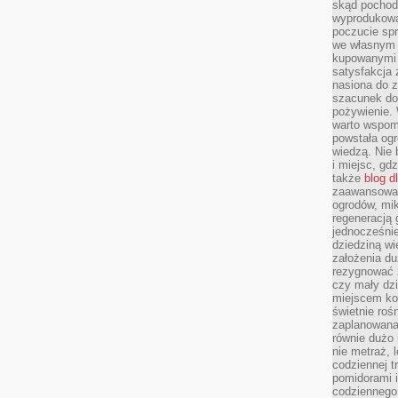
skąd pochodz
wyprodukowa
poczucie sp
we własnym 
kupowanymi 
satysfakcja
nasiona do z
szacunek do
pożywienie. 
warto wspomn
powstała ogr
wiedzą. Nie 
i miejsc, gd
także
blog d
zaawansowan
ogrodów, mik
regeneracją 
jednocześnie
dziedziną wi
założenia du
rezygnować z
czy mały dzi
miejscem kon
świetnie roś
zaplanowana 
równie dużo 
nie metraż, 
codziennej t
pomidorami i
codziennego