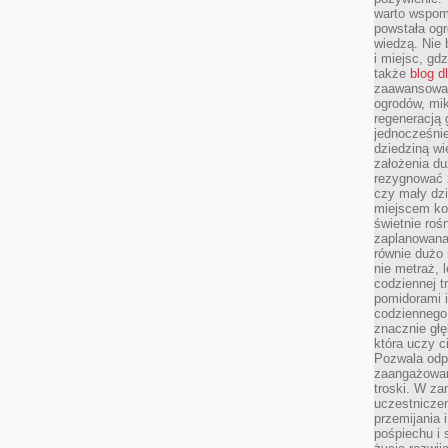
warto wspomn
powstała ogr
wiedzą. Nie 
i miejsc, gd
także
blog d
zaawansowan
ogrodów, mik
regeneracją 
jednocześnie
dziedziną wi
założenia du
rezygnować z
czy mały dzi
miejscem kon
świetnie roś
zaplanowana 
równie dużo 
nie metraż, 
codziennej t
pomidorami i
codziennego
znacznie głę
która uczy c
Pozwala odp
zaangażowan
troski. W za
uczestniczen
przemijania 
pośpiechu i 