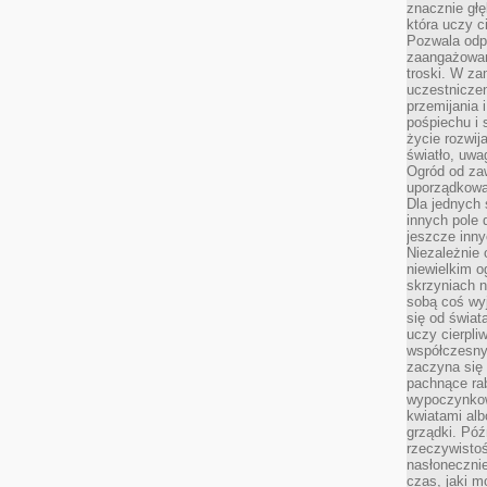
znacznie głę
która uczy c
Pozwala odp
zaangażowan
troski. W za
uczestniczen
przemijania 
pośpiechu i 
życie rozwija
światło, uwa
Ogród od zaw
uporządkowa
Dla jednych 
innych pole 
jeszcze inny
Niezależnie 
niewielkim o
skrzyniach n
sobą coś wy
się od świat
uczy cierpli
współczesny
zaczyna się
pachnące rab
wypoczynkow
kwiatami alb
grządki. Póź
rzeczywistoś
nasłonecznie
czas, jaki m