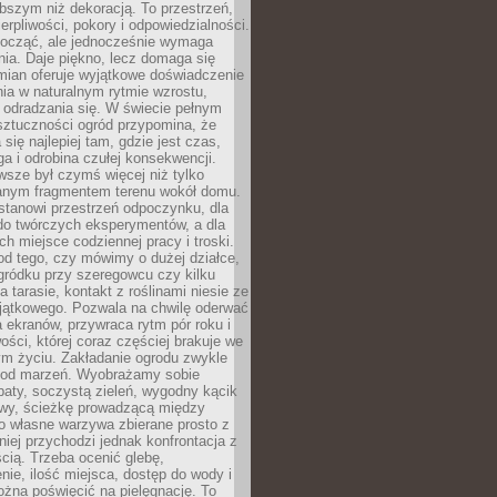
bszym niż dekoracją. To przestrzeń,
ierpliwości, pokory i odpowiedzialności.
ocząć, ale jednocześnie wymaga
ia. Daje piękno, lecz domaga się
mian oferuje wyjątkowe doświadczenie
ia w naturalnym rytmie wzrostu,
i odradzania się. W świecie pełnym
sztuczności ogród przypomina, że
 się najlepiej tam, gdzie jest czas,
ga i odrobina czułej konsekwencji.
sze był czymś więcej niż tylko
nym fragmentem terenu wokół domu.
stanowi przestrzeń odpoczynku, dla
do twórczych eksperymentów, a dla
ch miejsce codziennej pracy i troski.
od tego, czy mówimy o dużej działce,
gródku przy szeregowcu czy kilku
a tarasie, kontakt z roślinami niesie ze
jątkowego. Pozwala na chwilę oderwać
a ekranów, przywraca rytm pór roku i
wości, której coraz częściej brakuje we
m życiu. Zakładanie ogrodu zwykle
 od marzeń. Wyobrażamy sobie
aty, soczystą zieleń, wygodny kącik
y, ścieżkę prowadzącą między
o własne warzywa zbierane prosto z
niej przychodzi jednak konfrontacja z
cią. Trzeba ocenić glebę,
nie, ilość miejsca, dostęp do wody i
ożna poświęcić na pielęgnację. To