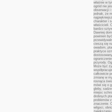
właśnie w t
ogród nie je
obserwacji i
jednak, że m
najpiękniejs
charakter i 
właścicieli.
bardzo sztyw
Dawniej dom
powinien być
przewidywal
cieszą się n
owadom, pta
praktyce ozn
dostosowany
ograniczenie
przyrody. Og
Może być żyw
współpracuje
całkowicie 
zmianę w myś
rosnąca świ
mówi się o 
gleby, sadze
miejsc schro
drobnych pta
problemów z 
znaczenie. 
wilgoci, obn
zwiększaniu 