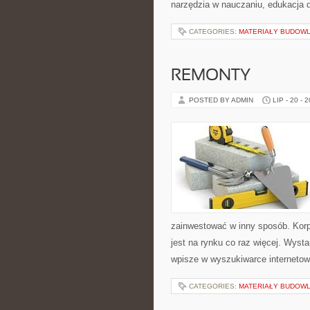
narzędzia w nauczaniu, edukacja
CATEGORIES:
MATERIAŁY BUDOWL
REMONTY
POSTED BY ADMIN
LIP - 20 - 
zainwestować w inny sposób. Kor
jest na rynku co raz więcej. Wyst
wpisze w wyszukiwarce internetow
CATEGORIES:
MATERIAŁY BUDOWL