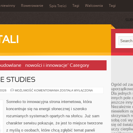
 niewinny
Rowerowanie
Tagi
Walcownia
Tagi
Spis Treści
SUB
TALI
 budowlane – nowości i innowacje’ Category
SE STUDIES
Ogród od zaw
uporządkowa
REALIZACJE
 2026
MOŻLIWOŚĆ KOMENTOWANIA
ZOSTAŁA WYŁĄCZONA
Dla jednych 
I
CASE
innych pole 
STUDIES
Sonneko to innowacyjna strona internetowa, która
jeszcze inny
Niezależnie 
koncentruje się na energii słonecznej i szeroko
niewielkim o
skrzyniach n
rozumianych systemach opartych na słońcu. Już sam
sobą coś wy
charakter serwisu pokazuje, że jest to miejsce tworzone
się od świat
uczy cierpli
z myślą o osobach, które chcą zgłębić temat paneli