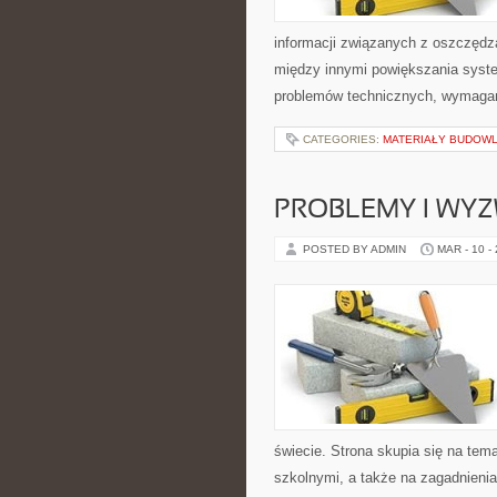
informacji związanych z oszczędza
między innymi powiększania syst
problemów technicznych, wymaga
CATEGORIES:
MATERIAŁY BUDOWL
PROBLEMY I WYZ
POSTED BY ADMIN
MAR - 10 -
świecie. Strona skupia się na t
szkolnymi, a także na zagadnienia