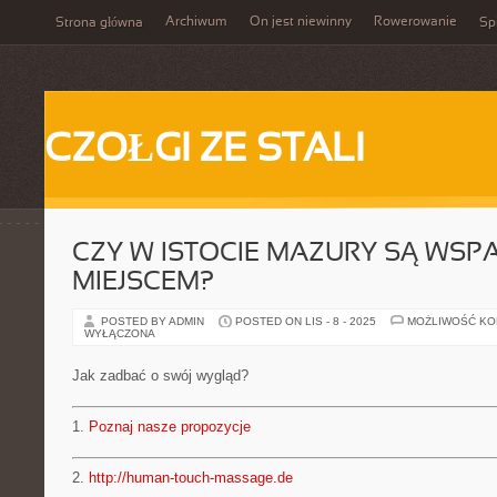
Archiwum
On jest niewinny
Rowerowanie
Strona główna
Spi
CZOŁGI ZE STALI
CZY W ISTOCIE MAZURY SĄ WSP
MIEJSCEM?
POSTED BY ADMIN
POSTED ON LIS - 8 - 2025
MOŻLIWOŚĆ K
WYŁĄCZONA
Jak zadbać o swój wygląd?
1.
Poznaj nasze propozycje
2.
http://human-touch-massage.de