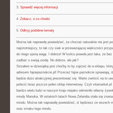
3.
Sprawdź więcej informacji
4.
Zobacz, o co chodzi
5.
Odkryj podobne tematy
Można tak naprawdę powiedzieć, że chociaż naturalnie nie jest po
najistotniejszy, to tak czy siak w przeważającej większości prz
do niego sporą wagę. I dobrze! W końcu prawda jest taka, że bez 
zadbać o swoją urodę. No dobrze, ale jak?
Strzałem w dziesiątkę jest choćby to by zajrzeć do e-sklepu, któ
adresem fajnepaznokcie.pl! Przecież fajne paznokcie sprawiają, i
będzie dużo atrakcyjniej prezentować się. Warto zwrócić na to u
polecić teraz jeszcze jeden sklep internetowy. Czyli vitamarket.pl
bardzo wielu ludzi w naszym kraju niejako odmieniło własny ży
miody Manuka. W ostatnich latach Nowa Zelandia stała się znan
miodu. Można tak naprawdę powiedzieć, iż będziesz ze wszech m
oraz smaku tego miodu.