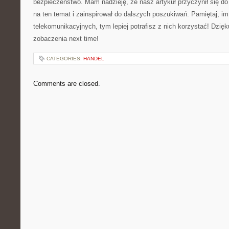
bezpieczeństwo. Mam nadzieję, że nasz artykuł przyczynił się do
na ⁢ten ‌temat i zainspirował do​ dalszych poszukiwań. Pamiętaj, im
telekomunikacyjnych, tym lepiej potrafisz ​z nich korzystać! Dzię
zobaczenia ​next time!
CATEGORIES:
HANDEL
Comments are closed.