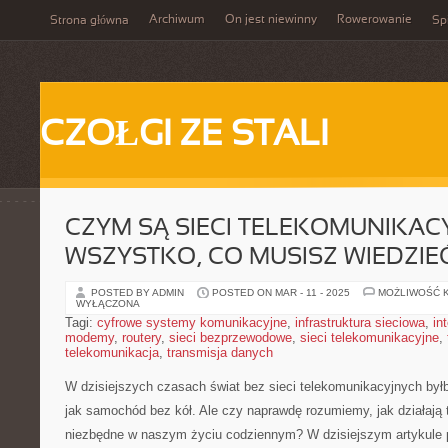
Archiwum
On jest niewinny
Rowerowanie
Strona główna
Spi
CZOŁGI ZE STALI
CZYM SĄ SIECI TELEKOMUNIKAC
WSZYSTKO, CO MUSISZ WIEDZIE
POSTED BY ADMIN
POSTED ON MAR - 11 - 2025
MOŻLIWOŚĆ 
WYŁĄCZONA
Tagi:
cyfrowe systemy komunikacyjne
,
infrastruktura sieciowa
,
in
modemy
,
routery
,
sieci bezprzewodowe
,
sieci telekomunikacyjne
,
telekomunikacja
,
transmisja danych
W dzisiejszych czasach świat bez sieci telekomunikacyjnych byłb
jak samochód‌ bez kół. Ale czy naprawdę rozumiemy, ⁣jak działają 
niezbędne w⁣ naszym życiu codziennym? W dzisiejszym artykule ⁤p