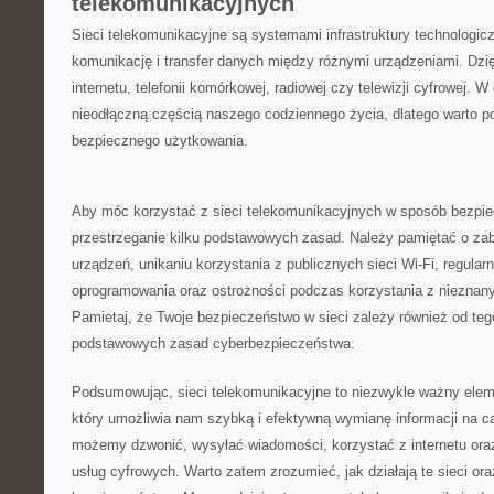
telekomunikacyjnych
Sieci telekomunikacyjne są systemami infrastruktury technologicz
komunikację i transfer danych między różnymi urządzeniami. Dz
internetu, telefonii komórkowej, radiowej czy telewizji ⁣cyfrowej. 
⁤nieodłączną częścią naszego‍ codziennego ⁢życia, dlatego warto 
bezpiecznego użytkowania.
Aby móc⁣ korzystać z sieci telekomunikacyjnych w sposób bezpie
przestrzeganie kilku⁤ podstawowych zasad. Należy pamiętać o za
urządzeń, unikaniu korzystania z publicznych sieci Wi-Fi, regula
oprogramowania oraz⁤ ostrożności podczas korzystania z nieznan
Pamietaj,‌ że⁤ Twoje bezpieczeństwo w sieci zależy również od teg
podstawowych zasad cyberbezpieczeństwa.
Podsumowując, sieci telekomunikacyjne to niezwykle ważny eleme
który umożliwia ‍nam szybką i efektywną wymianę informacji na c
możemy dzwonić, wysyłać wiadomości, korzystać z internetu oraz‍
usług cyfrowych. Warto zatem zrozumieć, jak działają te sieci oraz