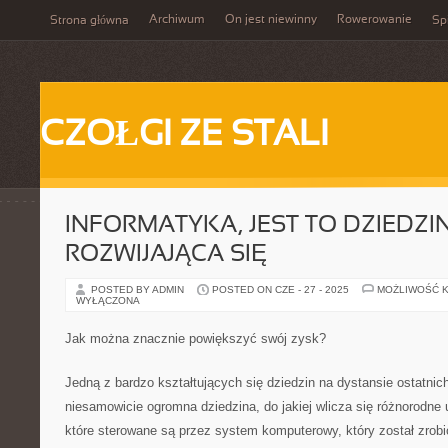
Archiwum
On jest niewinny
Rowerowanie
Strona główna
Spi
CZOŁGI ZE STALI
INFORMATYKA, JEST TO DZIEDZI
ROZWIJAJĄCA SIĘ
POSTED BY ADMIN
POSTED ON CZE - 27 - 2025
MOŻLIWOŚĆ 
WYŁĄCZONA
Jak można znacznie powiększyć swój zysk?
Jedną z bardzo kształtujących się dziedzin na dystansie ostatnich 
niesamowicie ogromna dziedzina, do jakiej wlicza się różnorodne 
które sterowane są przez system komputerowy, który został zrobi