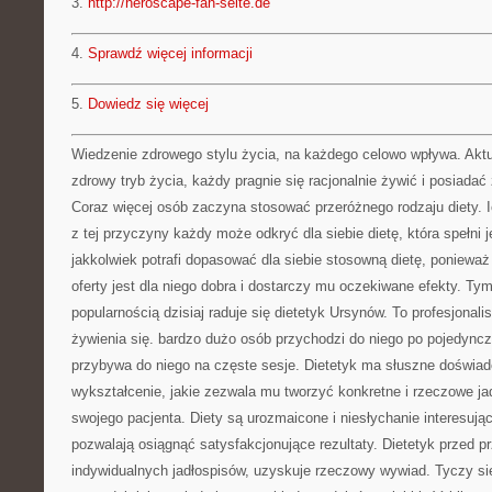
3.
http://heroscape-fan-seite.de
4.
Sprawdź więcej informacji
5.
Dowiedz się więcej
Wiedzenie zdrowego stylu życia, na każdego celowo wpływa. Aktu
zdrowy tryb życia, każdy pragnie się racjonalnie żywić i posiadać
Coraz więcej osób zaczyna stosować przeróżnego rodzaju diety. Ic
z tej przyczyny każdy może odkryć dla siebie dietę, która spełni 
jakkolwiek potrafi dopasować dla siebie stosowną dietę, ponieważ n
oferty jest dla niego dobra i dostarczy mu oczekiwane efekty. 
popularnością dzisiaj raduje się dietetyk Ursynów. To profesjonali
żywienia się. bardzo dużo osób przychodzi do niego po pojedyncz
przybywa do niego na częste sesje. Dietetyk ma słuszne doświad
wykształcenie, jakie zezwala mu tworzyć konkretne i rzeczowe ja
swojego pacjenta. Diety są urozmaicone i niesłychanie interesują
pozwalają osiągnąć satysfakcjonujące rezultaty. Dietetyk przed p
indywidualnych jadłospisów, uzyskuje rzeczowy wywiad. Tyczy się 