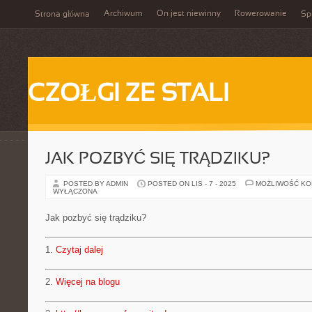
Archiwum
On jest niewinny
Rowerowanie
Strona główna
Spi
CZOŁGI ZE STALI
JAK POZBYĆ SIĘ TRĄDZIKU?
POSTED BY ADMIN
POSTED ON LIS - 7 - 2025
MOŻLIWOŚĆ K
WYŁĄCZONA
Jak pozbyć się trądziku?
1.
Czytaj dalej
2.
Więcej na blogu