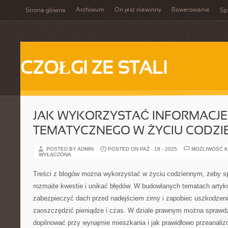
Archiwum
On jest niewinny
Rowerowanie
Strona główna
Spi
CZOŁGI ZE STALI
JAK WYKORZYSTAĆ INFORMACJE
TEMATYCZNEGO W ŻYCIU CODZ
POSTED BY ADMIN
POSTED ON PAŹ - 18 - 2025
MOŻLIWOŚĆ 
WYŁĄCZONA
Treści z blogów można wykorzystać w życiu codziennym, żeby s
rozmaite kwestie i unikać błędów. W budowlanych tematach artyku
zabezpieczyć dach przed nadejściem zimy i zapobiec uszkodzeni
zaoszczędzić pieniądze i czas. W dziale prawnym można sprawdzi
dopilnować przy wynajmie mieszkania i jak prawidłowo przeanali