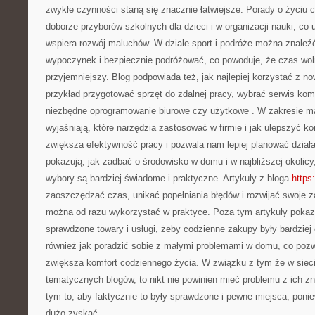
zwykłe czynności staną się znacznie łatwiejsze. Porady o życi
doborze przyborów szkolnych dla dzieci i w organizacji nauki, co
wspiera rozwój maluchów. W dziale sport i podróże można znaleź
wypoczynek i bezpiecznie podróżować, co powoduje, że czas woln
przyjemniejszy. Blog podpowiada też, jak najlepiej korzystać z n
przykład przygotować sprzęt do zdalnej pracy, wybrać serwis ko
niezbędne oprogramowanie biurowe czy użytkowe . W zakresie mar
wyjaśniają, które narzędzia zastosować w firmie i jak ulepszyć ko
zwiększa efektywność pracy i pozwala nam lepiej planować działa
pokazują, jak zadbać o środowisko w domu i w najbliższej okolic
wybory są bardziej świadome i praktyczne. Artykuły z bloga
https:
zaoszczędzać czas, unikać popełniania błędów i rozwijać swoje z
można od razu wykorzystać w praktyce. Poza tym artykuły pokazu
sprawdzone towary i usługi, żeby codzienne zakupy były bardziej 
również jak poradzić sobie z małymi problemami w domu, co pozw
zwiększa komfort codziennego życia. W związku z tym że w sieci
tematycznych blogów, to nikt nie powinien mieć problemu z ich zna
tym to, aby faktycznie to były sprawdzone i pewne miejsca, pon
dużo zyskać.