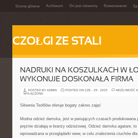
Archiwum
On jest niewinny
Rowerowanie
Strona główna
Spi
CZOŁGI ZE STALI
NADRUKI NA KOSZULKACH W ŁO
WYKONUJE DOSKONAŁA FIRMA
POSTED BY ADMIN
POSTED ON CZE - 29 - 2025
MOŻLIWOŚĆ 
WYŁĄCZONA
Siłownia Teofilów oferuje bogaty zakres zajęć
Modna odzież damska, jest w panujących czasach produkowana pr
prężnie działają w branży odzieżowej. Odzież damska agatare, to
wprowadzana w przeglądarki www, w celu znalezienia ciuchów dla