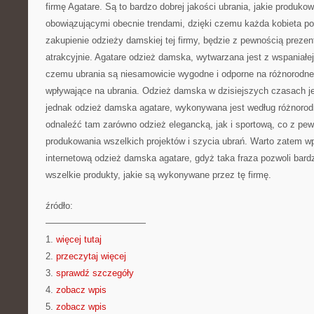
firmę Agatare. Są to bardzo dobrej jakości ubrania, jakie produko
obowiązującymi obecnie trendami, dzięki czemu każda kobieta p
zakupienie odzieży damskiej tej firmy, będzie z pewnością preze
atrakcyjnie. Agatare odzież damska, wytwarzana jest z wspaniałej 
czemu ubrania są niesamowicie wygodne i odporne na różnorodne 
wpływające na ubrania. Odzież damska w dzisiejszych czasach j
jednak odzież damska agatare, wykonywana jest według różnoro
odnaleźć tam zarówno odzież elegancką, jak i sportową, co z pe
produkowania wszelkich projektów i szycia ubrań. Warto zatem 
internetową odzież damska agatare, gdyż taka fraza pozwoli bar
wszelkie produkty, jakie są wykonywane przez tę firmę.
źródło:
———————————
1.
więcej tutaj
2.
przeczytaj więcej
3.
sprawdź szczegóły
4.
zobacz wpis
5.
zobacz wpis