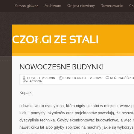
Archiwum
On jest niewinny
Rowerowanie
Strona główna
Spi
CZOŁGI ZE STALI
NOWOCZESNE BUDYNKI
POSTED BY ADMIN
POSTED ON SIE - 2 - 2025
MOŻLIWOŚĆ K
WYŁĄCZONA
Koparki
udownictwo to dyscyplina, która nigdy nie stoi w miejscu, wręcz 
ludzi i pomysły inżynierów oraz projektantów powodują, że bezusta
dyscyplinie technika. Gdyby skonfrontować budownictwo, a więc
nawet kilku lat albo gdyby spojrzeć na machiny jakie są wykorzy