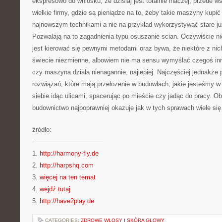
ekspresowo do wniosku, że dzisiaj jest totalnie inaczej, przede ws
wielkie firmy, gdzie są pieniądze na to, żeby takie maszyny kupi
najnowszym technikami a nie na przykład wykorzystywać stare j
Pozwalają na to zagadnienia typu osuszanie scian. Oczywiście ni
jest kierować się pewnymi metodami oraz bywa, że niektóre z nic
świecie niezmienne, albowiem nie ma sensu wymyślać czegoś in
czy maszyna działa nienagannie, najlepiej. Najczęściej jednakże 
rozwiązań, które mają przełożenie w budowlach, jakie jesteśmy w
siebie idąc ulicami, spacerując po mieście czy jadąc do pracy. 
budownictwo najpoprawniej okazuje jak w tych sprawach wiele się
źródło:
———————————
1.
http://harmony-fly.de
2.
http://harpshq.com
3.
więcej na ten temat
4.
wejdź tutaj
5.
http://have2play.de
CATEGORIES:
ZDROWE WŁOSY I SKÓRA GŁOWY