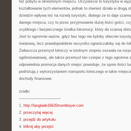
też pobytu w określonym miejscu. Oczywiście to turystyka w wy
kształtowanie tych elementów, jednak to również działa w drugą st
dziedzin wpływa też na rozwój turystyki, dlatego że to daje szan
danego miejsca, czy to przez przyjmowanie dużej ilości gości, cz
szybkiego i bezpiecznego środka lokomocji, który da szansę dotr
Jest to ogromnie ważne, gdyż bez tego nie byłoby obecnie turystyk
światową, lecz prawdopodobnie wszystko ograniczałoby się do lo
Zwłaszcza przemysł lotniczy w istotnym stopniu zezwala na rozp
ogólnoświatowej, ale także przemysł ten czerpie z tego ogromne z
odpowiednia promocja danych miejsc powoduje, że spore ilości lu
podróżują z wykorzystaniem transportu lotniczego w takie miejsc
dochody finansowe.
źródło:
———————————
1.
http://langlade16620montboyer.com
2.
przeczytaj więcej
3.
przejdź do artykułu
4.
kliknij aby przejść