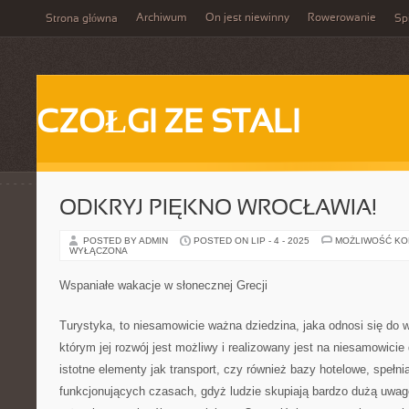
Archiwum
On jest niewinny
Rowerowanie
Strona główna
Spi
CZOŁGI ZE STALI
ODKRYJ PIĘKNO WROCŁAWIA!
POSTED BY ADMIN
POSTED ON LIP - 4 - 2025
MOŻLIWOŚĆ K
WYŁĄCZONA
Wspaniałe wakacje w słonecznej Grecji
Turystyka, to niesamowicie ważna dziedzina, jaka odnosi się do w
którym jej rozwój jest możliwy i realizowany jest na niesamowici
istotne elementy jak transport, czy również bazy hotelowe, spełni
funkcjonujących czasach, gdyż ludzie skupiają bardzo dużą uwag