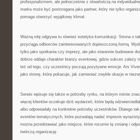
profesjonalizmem, ale jednocześnie z otwartością na indywidualn
marka może być postrzegana jako partner, który nie tylko organiz
pomaga stworzyć wyjątkowy klimat.
Ważną rolę odgrywa tu również estetyka komunikacji. Strona o tak
przyciąga odbiorców zainteresowanych dopieszczoną formą. Wyda
tylko jako spotkania czy imprezy, ale jako starannie budowane do
dobrze oddaje charakter branży eventowej, gdzie sukces zależy nie
też od tego, czy uczestnicy poczują pozytywne emocje. Ars Viv
jako stronę, która pokazuje, jak zamieniać zwykłe okazje w niezw
Serwis wpisuje się także w potrzeby rynku, na którym rośnie znac
więcej klientów oczekuje dziś wydarzeń, które będą odzwierciedlał
albo odpowiadały na konkretne potrzeby uczestników. Dlatego tak i
eventów tematycznych, które pozwalają nadać imprezie wyrazisty 
można przedstawiać jako miejsce, które rozumie tę zmianę i odp
twórczą organizację.