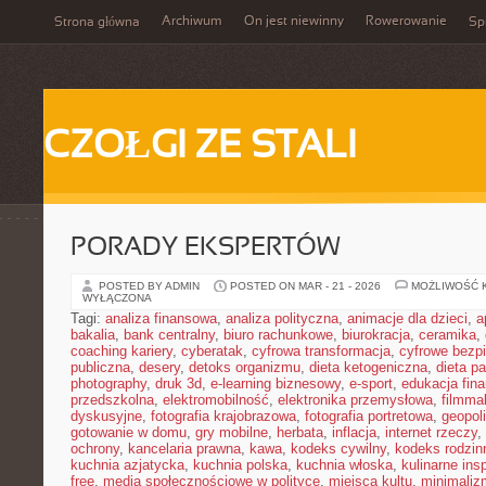
Archiwum
On jest niewinny
Rowerowanie
Strona główna
Spi
CZOŁGI ZE STALI
PORADY EKSPERTÓW
POSTED BY ADMIN
POSTED ON MAR - 21 - 2026
MOŻLIWOŚĆ 
WYŁĄCZONA
Tagi:
analiza finansowa
,
analiza polityczna
,
animacje dla dzieci
,
a
bakalia
,
bank centralny
,
biuro rachunkowe
,
biurokracja
,
ceramika
,
coaching kariery
,
cyberatak
,
cyfrowa transformacja
,
cyfrowe bezp
publiczna
,
desery
,
detoks organizmu
,
dieta ketogeniczna
,
dieta pa
photography
,
druk 3d
,
e-learning biznesowy
,
e-sport
,
edukacja fin
przedszkolna
,
elektromobilność
,
elektronika przemysłowa
,
filmma
dyskusyjne
,
fotografia krajobrazowa
,
fotografia portretowa
,
geopol
gotowanie w domu
,
gry mobilne
,
herbata
,
inflacja
,
internet rzeczy
,
ochrony
,
kancelaria prawna
,
kawa
,
kodeks cywilny
,
kodeks rodzin
kuchnia azjatycka
,
kuchnia polska
,
kuchnia włoska
,
kulinarne insp
free
,
media społecznościowe w polityce
,
miejsca kultu
,
minimaliz