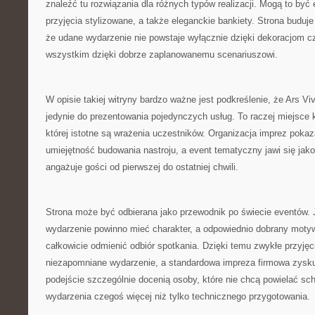
znaleźć tu rozwiązania dla różnych typów realizacji. Mogą to być 
przyjęcia stylizowane, a także eleganckie bankiety. Strona buduje
że udane wydarzenie nie powstaje wyłącznie dzięki dekoracjom cz
wszystkim dzięki dobrze zaplanowanemu scenariuszowi.
W opisie takiej witryny bardzo ważne jest podkreślenie, że Ars Vi
jedynie do prezentowania pojedynczych usług. To raczej miejsce
której istotne są wrażenia uczestników. Organizacja imprez pokaza
umiejętność budowania nastroju, a event tematyczny jawi się jako 
angażuje gości od pierwszej do ostatniej chwili.
Strona może być odbierana jako przewodnik po świecie eventów. J
wydarzenie powinno mieć charakter, a odpowiednio dobrany motyw
całkowicie odmienić odbiór spotkania. Dzięki temu zwykłe przyjęc
niezapomniane wydarzenie, a standardowa impreza firmowa zyskuj
podejście szczególnie docenią osoby, które nie chcą powielać sc
wydarzenia czegoś więcej niż tylko technicznego przygotowania.