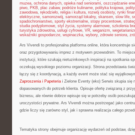
muzea
,
ochrona danych
,
opieka nad seniorami
,
oszczędzanie ener
piwo
,
PKB
,
plac zabaw
,
podróże kulinarne
,
polityka krajowa
,
polit
zawodowa
,
rękodzieło
,
religia i kultura
,
rozwój osobisty
,
rynki fin
elektryczne
,
samorozwój
,
samorząd lokalny
,
skansen
,
slow life
,
s
spadochroniarstwo
,
sporty ekstremalne
,
stopy procentowe
,
strate
studia podyplomowe
,
styl życia
,
systemy alarmowe
,
szkolenia br
turystyka zdrowotna
,
usługi cyfrowe
,
VR
,
weganizm
,
wegetariani
wskaźniki gospodarcze
,
wspinaczka
,
wybory
,
zdrowie seniora
,
zr
Ars Vivendi to profesjonalna platforma online, która koncentruje 
oraz przygotowywaniu imprez z motywem przewodnim. To miejsce 
instytucji, które szukają nietuzinkowych inspiracji na spotkania s
oczekują wysokiego poziomu organizacji. Strona przedstawia świ
łączy się z koordynacją, a każdy event może stać się wyjątkow
Zaproszenia i Papeteria
i Zielone Eventy (eko) Serwis skupia się 
dopasowanych do potrzeb klienta. Opisuje ofertę związaną z prz
biznesu, ale równie dobrze wpisuje się w potrzeby osób poszuku
uroczystości prywatne. Ars Vivendi można postrzegać jako centru
gdzie liczy się zarówno styl, jak i sprawna realizacja całego przed
Tematyka strony obejmuje organizację wydarzeń od podstaw, dzi