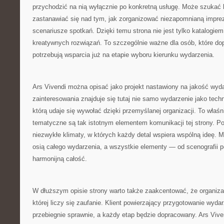
przychodzić na nią wyłącznie po konkretną usługę. Może szukać 
zastanawiać się nad tym, jak zorganizować niezapomnianą impre
scenariusze spotkań. Dzięki temu strona nie jest tylko katalogiem,
kreatywnych rozwiązań. To szczególnie ważne dla osób, które dop
potrzebują wsparcia już na etapie wyboru kierunku wydarzenia.
Ars Vivendi można opisać jako projekt nastawiony na jakość wy
zainteresowania znajduje się tutaj nie samo wydarzenie jako techn
którą udaje się wywołać dzięki przemyślanej organizacji. To właśn
tematyczne są tak istotnym elementem komunikacji tej strony. P
niezwykłe klimaty, w których każdy detal wspiera wspólną ideę. M
osią całego wydarzenia, a wszystkie elementy — od scenografii p
harmonijną całość.
W dłuższym opisie strony warto także zaakcentować, że organizac
której liczy się zaufanie. Klient powierzający przygotowanie wyd
przebiegnie sprawnie, a każdy etap będzie dopracowany. Ars Vive