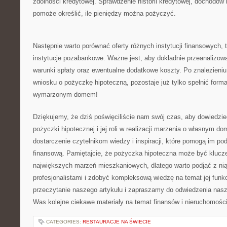
zdolności kredytowej.‍ Sprawdzenie historii kredytowej, ‍dochodów
⁣pomoże określić, ile pieniędzy można pożyczyć.
Następnie warto porównać oferty różnych instytucji finansowych, t
instytucje ‍pozabankowe. Ważne jest, aby dokładnie przeanalizow
warunki spłaty oraz ewentualne dodatkowe koszty.‌ Po ⁣znalezieniu 
wniosku o pożyczkę hipoteczną, pozostaje ⁣już tylko spełnić forma
wymarzonym domem!
Dziękujemy, że dziś poświęciliście nam swój czas, aby dowiedzieć
pożyczki hipotecznej i jej roli w ‍realizacji marzenia o własnym d
dostarczenie czytelnikom wiedzy i inspiracji, które pomogą⁤ im p
finansową. Pamiętajcie, że pożyczka hipoteczna może być kluczem
największych marzeń mieszkaniowych, dlatego warto podjąć​ z n
profesjonalistami ⁣i zdobyć kompleksową wiedzę na temat jej fun
przeczytanie naszego artykułu‍ i zapraszamy do​ odwiedzenia ‍nasze
Was ‌kolejne ciekawe materiały na temat finansów i nieruchomośc
CATEGORIES:
RESTAURACJE NA ŚWIECIE