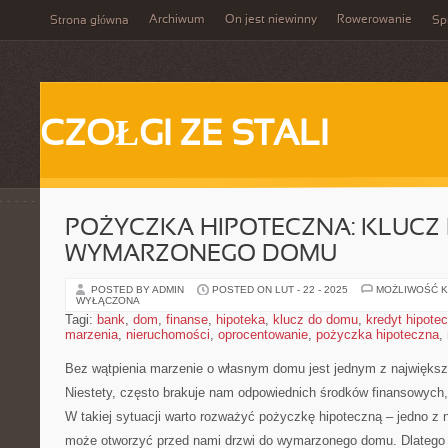
Archiwum
On jest niewinny
Rowerowanie
Strona główna
Spi
CZOŁGI ZE STALI
POŻYCZKA HIPOTECZNA: KLUCZ
WYMARZONEGO DOMU
POSTED BY ADMIN
POSTED ON LUT - 22 - 2025
MOŻLIWOŚĆ 
WYŁĄCZONA
Tagi:
bank
,
dom
,
finanse
,
hipoteka
,
klucz do domu
,
kredyt hipote
marzenia
,
nieruchomości
,
oprocentowanie
,
pożyczka hipoteczna
,
Bez wątpienia marzenie o własnym domu jest jednym z największy
Niestety,⁣ często brakuje nam odpowiednich‍ środków finansowych,
‍W⁤ takiej​ sytuacji warto rozważyć pożyczkę hipoteczną – jedno z
może otworzyć przed nami ​drzwi do wymarzonego domu. Dlatego d