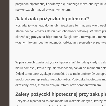
pożyczce hipotecznej i dowiemy się, dlaczego może ona być klu
największych marzeń o własnym lokum.
Jak działa pożyczka hipoteczna?
Posiadanie własnego domu lub mieszkania to‌ marzenie wielu osób. 
stanie pokryć koszty zakupu nieruchomości gotówką. W takim p
okazać się
pożyczka hipoteczna
. Dzięki temu ⁤rozwiązaniu możn
własnym ⁣lokum,​ bez konieczności odkładania pieniędzy przez wiel
W jaki sposób działa⁣ pożyczka hipoteczna?⁣ To rodzaj kredytu z
nieruchomości, która staje się‍ własnością ‌banku do momentu spł
Dzięki temu bank zyskuje⁤ pewność, że w razie problemów ze sp
środki poprzez⁤ sprzedaż nieruchomości. Pożyczka⁢ hipoteczna‍ m
określony czas, z miesięcznymi ratami oraz oprocentowaniem.
Zalety pożyczki hipotecznej przy zakup
Pożyczka hipoteczna to doskonałe rozwiązanie dla tych, którzy ⁣