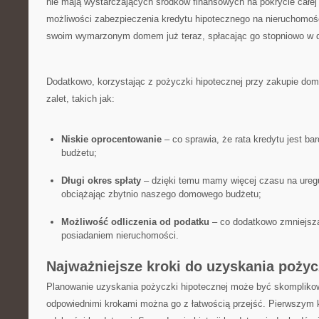
nie mają wystarczających środków ‍finansowych na pokrycie całej 
możliwości zabezpieczenia kredytu hipotecznego na ⁣nieruchomoś
swoim wymarzonym domem już teraz, spłacając go stopniowo w 
Dodatkowo, korzystając z pożyczki ‌hipotecznej przy ⁤zakupie do
zalet, ​takich jak:
Niskie oprocentowanie
– co sprawia, że rata kredytu jest ba
⁤budżetu;
Długi okres spłaty
– dzięki temu mamy więcej ⁤czasu na ureg
obciążając zbytnio naszego domowego budżetu;
Możliwość ‍odliczenia od⁣ podatku
–‌ co dodatkowo zmniejsz
posiadaniem ⁤nieruchomości.
Najważniejsze kroki do uzyskania pożyc
Planowanie uzyskania pożyczki hipotecznej może być skompliko
odpowiednimi krokami można go z łatwością⁤ przejść. Pierwszym 