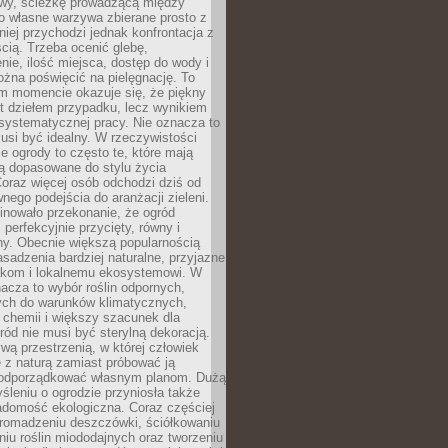
y, ścieżkę prowadzącą między
o własne warzywa zbierane prosto z
niej przychodzi jednak konfrontacja z
cią. Trzeba ocenić glebę,
nie, ilość miejsca, dostęp do wody i
ożna poświęcić na pielęgnację. To
ym momencie okazuje się, że piękny
st dziełem przypadku, lecz wynikiem
 systematycznej pracy. Nie oznacza to
usi być idealny. W rzeczywistości
ze ogrody to często te, które mają
są dopasowane do stylu życia
 Coraz więcej osób odchodzi dziś od
nego podejścia do aranżacji zieleni.
inowało przekonanie, że ogród
 perfekcyjnie przycięty, równy i
ny. Obecnie większą popularnością
asadzenia bardziej naturalne, przyjazne
kom i lokalnemu ekosystemowi. W
acza to wybór roślin odpornych,
ch do warunków klimatycznych,
 chemii i większy szacunek dla
ród nie musi być sterylną dekoracją.
ą przestrzenią, w której człowiek
 z naturą zamiast próbować ją
podporządkować własnym planom. Dużą
leniu o ogrodzie przyniosła także
adomość ekologiczna. Coraz częściej
gromadzeniu deszczówki, ściółkowaniu
niu roślin miododajnych oraz tworzeniu