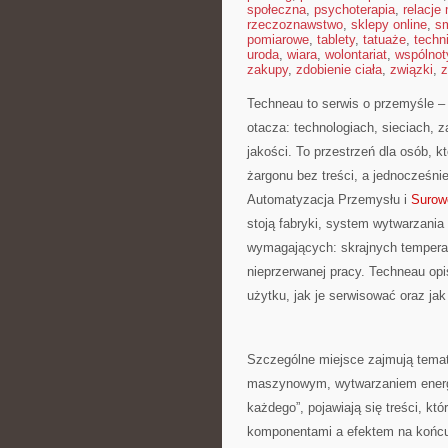
społeczna
,
psychoterapia
,
relacje
rzeczoznawstwo
,
sklepy online
,
sm
pomiarowe
,
tablety
,
tatuaże
,
techn
uroda
,
wiara
,
wolontariat
,
wspólnot
zakupy
,
zdobienie ciała
,
związki
,
z
Techneau to serwis o przemyśle – 
otacza: technologiach, sieciach, za
jakości. To przestrzeń dla osób, 
żargonu bez treści, a jednocześni
Automatyzacja Przemysłu i
Surow
stoją fabryki, system wytwarzania
wymagających: skrajnych temperat
nieprzerwanej pracy. Techneau opis
użytku, jak je serwisować oraz jak
Szczególne miejsce zajmują tema
maszynowym, wytwarzaniem energii
każdego”, pojawiają się treści, k
komponentami a efektem na końcu 