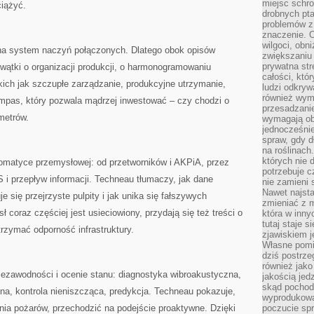
miejsc schro
ciążyć.
drobnych pta
problemów z 
znaczenie. 
wilgoci, obn
na system naczyń połączonych. Dlatego obok opisów
zwiększaniu 
prywatna str
 wątki o organizacji produkcji, o harmonogramowaniu
całości, któ
kich jak szczupłe zarządzanie, produkcyjne utrzymanie,
ludzi odkryw
również wymi
mpas, który pozwala mądrzej inwestować – czy chodzi o
przesadzanie
metrów.
wymagają obe
jednocześni
spraw, gdy d
na roślinac
których nie 
omatyce przemysłowej: od przetworników i AKPiA, przez
potrzebuje 
i przepływ informacji. Techneau tłumaczy, jak dane
nie zamieni 
Nawet najsta
e się przejrzyste pulpity i jak unika się fałszywych
zmieniać z m
 coraz częściej jest usieciowiony, przydają się też treści o
która w inny
tutaj staje 
trzymać odporność infrastruktury.
zjawiskiem j
Własne pomid
dziś postrze
również jako
niezawodności i ocenie stanu: diagnostyka wibroakustyczna,
jakością jed
skąd pochodz
zna, kontrola nieniszcząca, predykcja. Techneau pokazuje,
wyprodukowa
enia pożarów, przechodzić na podejście proaktywne. Dzięki
poczucie sp