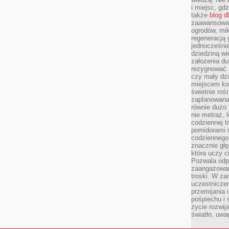
i miejsc, gd
także
blog d
zaawansowan
ogrodów, mik
regeneracją 
jednocześnie
dziedziną wi
założenia du
rezygnować z
czy mały dzi
miejscem kon
świetnie roś
zaplanowana 
równie dużo 
nie metraż, 
codziennej t
pomidorami i
codziennego
znacznie głę
która uczy c
Pozwala odp
zaangażowan
troski. W za
uczestniczen
przemijania 
pośpiechu i 
życie rozwija
światło, uwa