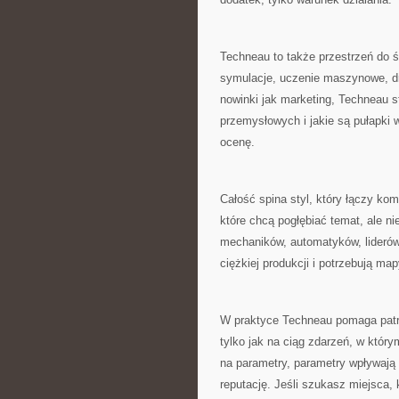
Techneau to także przestrzeń do ś
symulacje, uczenie maszynowe, d
nowinki jak marketing, Techneau s
przemysłowych i jakie są pułapki 
ocenę.
Całość spina styl, który łączy ko
które chcą pogłębiać temat, ale n
mechaników, automatyków, liderów
ciężkiej produkcji i potrzebują m
W praktyce Techneau pomaga patrz
tylko jak na ciąg zdarzeń, w któ
na parametry, parametry wpływają
reputację. Jeśli szukasz miejsca,