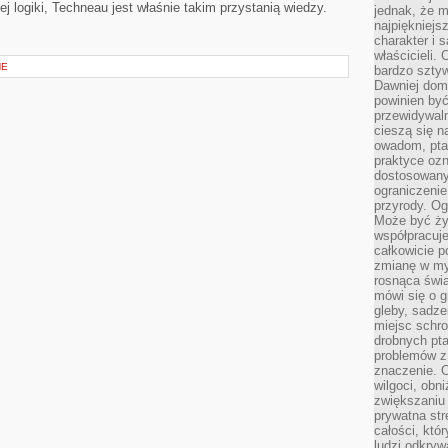
j logiki, Techneau jest właśnie takim przystanią wiedzy.
jednak, że m
najpiękniejs
charakter i 
właścicieli.
NE
bardzo sztyw
Dawniej dom
powinien być
przewidywal
cieszą się n
owadom, pta
praktyce ozn
dostosowany
ograniczenie
przyrody. Og
Może być żyw
współpracuje
całkowicie 
zmianę w myś
rosnąca świ
mówi się o 
gleby, sadze
miejsc schro
drobnych pta
problemów z 
znaczenie. 
wilgoci, obn
zwiększaniu 
prywatna str
całości, któ
ludzi odkryw