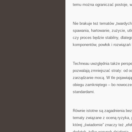
temu można ograniczać postoje, wy
Nie brakuje też tematów „twardych”
spawania, hartowanie, zużycie, ut
czy proces będzie stabilny, dlate
komponentów, powłok i rozwiązań 
Techneau uwzględnia także perspe
pozwalają zmniejszać straty: od o
zarządzanie mocą. W tle pojawiają
obiegu zamkniętego – bo nowocze
standardami.
Równie istotne są zagadnienia be
tematy związane z oceną ryzyka, p
której „świadomie” znaczy też „ef
dodatek, tylko warunek działania.