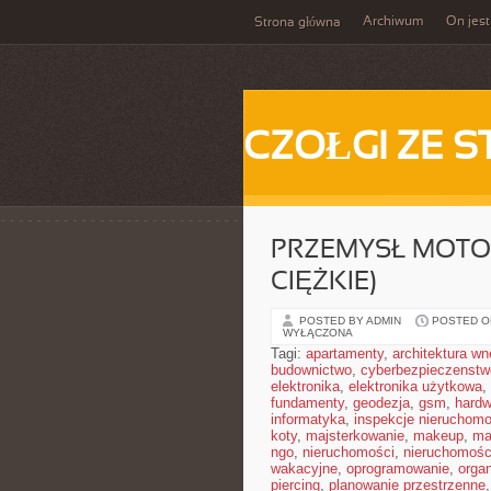
Archiwum
On jest
Strona główna
CZOŁGI ZE S
PRZEMYSŁ MOTO
CIĘŻKIE)
POSTED BY ADMIN
POSTED ON
WYŁĄCZONA
Tagi:
apartamenty
,
architektura wn
budownictwo
,
cyberbezpieczenstw
elektronika
,
elektronika użytkowa
,
fundamenty
,
geodezja
,
gsm
,
hardw
informatyka
,
inspekcje nieruchomo
koty
,
majsterkowanie
,
makeup
,
ma
ngo
,
nieruchomości
,
nieruchomośc
wakacyjne
,
oprogramowanie
,
orga
piercing
,
planowanie przestrzenne