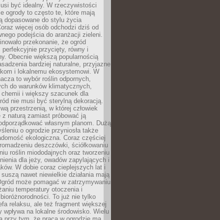
usi być idealny. W rzeczywistości
ze ogrody to często te, które mają
są dopasowane do stylu życia
 Coraz więcej osób odchodzi dziś od
nego podejścia do aranżacji zieleni.
inowało przekonanie, że ogród
 perfekcyjnie przycięty, równy i
ny. Obecnie większą popularnością
asadzenia bardziej naturalne, przyjazne
kom i lokalnemu ekosystemowi. W
acza to wybór roślin odpornych,
ch do warunków klimatycznych,
 chemii i większy szacunek dla
ród nie musi być sterylną dekoracją.
ą przestrzenią, w której człowiek
 z naturą zamiast próbować ją
podporządkować własnym planom. Dużą
leniu o ogrodzie przyniosła także
adomość ekologiczna. Coraz częściej
gromadzeniu deszczówki, ściółkowaniu
niu roślin miododajnych oraz tworzeniu
nienia dla jeży, owadów zapylających i
ków. W dobie coraz cieplejszych lat i
suszą nawet niewielkie działania mają
Ogród może pomagać w zatrzymywaniu
iżaniu temperatury otoczenia i
bioróżnorodności. To już nie tylko
efa relaksu, ale też fragment większej
ry wpływa na lokalne środowisko. Wielu
a przy tym, że praca w ogrodzie ma