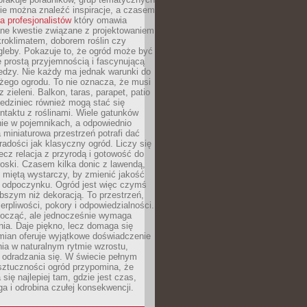
zie można znaleźć inspiracje, a czasem
la profesjonalistów
który omawia
e kwestie związane z projektowaniem
roklimatem, doborem roślin czy
gleby. Pokazuje to, że ogród może być
 prostą przyjemnością i fascynującą
edzy. Nie każdy ma jednak warunki do
żego ogrodu. To nie oznacza, że musi
 zieleni. Balkon, taras, parapet, patio
edziniec również mogą stać się
taktu z roślinami. Wiele gatunków
nie w pojemnikach, a odpowiednio
miniaturowa przestrzeń potrafi dać
radości jak klasyczny ogród. Liczy się
lecz relacja z przyrodą i gotowość do
roski. Czasem kilka donic z lawendą,
 miętą wystarczy, by zmienić jakość
 odpoczynku. Ogród jest więc czymś
bszym niż dekoracją. To przestrzeń,
ierpliwości, pokory i odpowiedzialności.
ocząć, ale jednocześnie wymaga
ia. Daje piękno, lecz domaga się
mian oferuje wyjątkowe doświadczenie
ia w naturalnym rytmie wzrostu,
i odradzania się. W świecie pełnym
sztuczności ogród przypomina, że
 się najlepiej tam, gdzie jest czas,
ga i odrobina czułej konsekwencji.