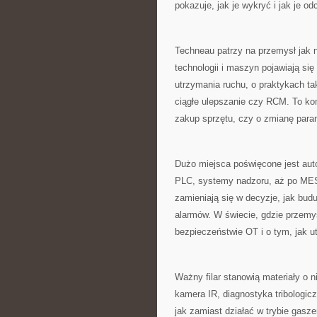
pokazuje, jak je wykryć i jak je od
Techneau patrzy na przemysł jak 
technologii i maszyn pojawiają się
utrzymania ruchu, o praktykach ta
ciągłe ulepszanie czy RCM. To ko
zakup sprzętu, czy o zmianę para
Dużo miejsca poświęcone jest aut
PLC, systemy nadzoru, aż po MES 
zamieniają się w decyzje, jak buduj
alarmów. W świecie, gdzie przemysł
bezpieczeństwie OT i o tym, jak u
Ważny filar stanowią materiały o 
kamera IR, diagnostyka tribologic
jak zamiast działać w trybie gasz