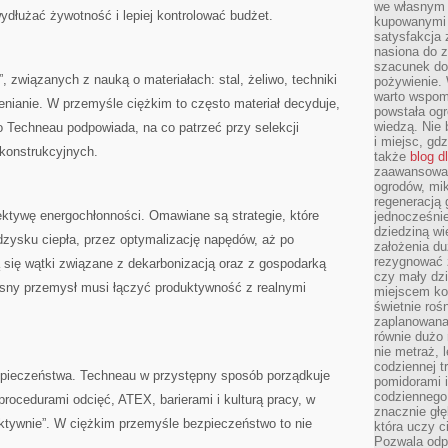
we własnym 
dłużać żywotność i lepiej kontrolować budżet.
kupowanymi 
satysfakcja
nasiona do z
szacunek do
, związanych z nauką o materiałach: stal, żeliwo, techniki
pożywienie. 
warto wspomn
lenianie. W przemyśle ciężkim to często materiał decyduje,
powstała ogr
wiedzą. Nie 
go Techneau podpowiada, na co patrzeć przy selekcji
i miejsc, gd
konstrukcyjnych.
także
blog d
zaawansowan
ogrodów, mik
regeneracją 
ktywę energochłonności. Omawiane są strategie, które
jednocześnie
dziedziną wi
dzysku ciepła, przez optymalizację napędów, aż po
założenia du
rezygnować z
 się wątki związane z dekarbonizacją oraz z gospodarką
czy mały dzi
sny przemysł musi łączyć produktywność z realnymi
miejscem kon
świetnie roś
zaplanowana 
równie dużo 
nie metraż, 
codziennej t
zpieczeństwa. Techneau w przystępny sposób porządkuje
pomidorami i
codziennego
rocedurami odcięć, ATEX, barierami i kulturą pracy, w
znacznie głę
ektywnie”. W ciężkim przemyśle bezpieczeństwo to nie
która uczy c
Pozwala odp