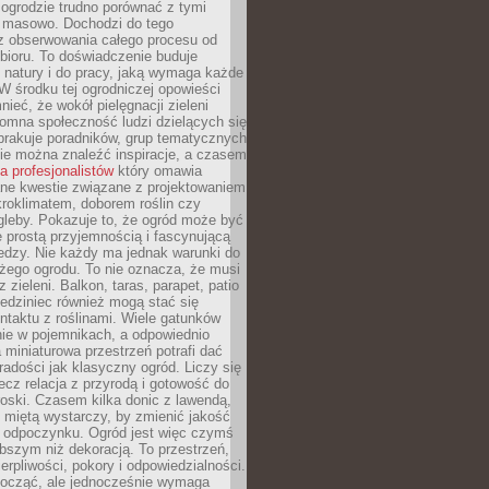
ogrodzie trudno porównać z tymi
masowo. Dochodzi do tego
 z obserwowania całego procesu od
bioru. To doświadczenie buduje
 natury i do pracy, jaką wymaga każde
W środku tej ogrodniczej opowieści
ieć, że wokół pielęgnacji zieleni
omna społeczność ludzi dzielących się
brakuje poradników, grup tematycznych
zie można znaleźć inspiracje, a czasem
la profesjonalistów
który omawia
e kwestie związane z projektowaniem
roklimatem, doborem roślin czy
gleby. Pokazuje to, że ogród może być
 prostą przyjemnością i fascynującą
edzy. Nie każdy ma jednak warunki do
żego ogrodu. To nie oznacza, że musi
 zieleni. Balkon, taras, parapet, patio
edziniec również mogą stać się
taktu z roślinami. Wiele gatunków
nie w pojemnikach, a odpowiednio
miniaturowa przestrzeń potrafi dać
radości jak klasyczny ogród. Liczy się
lecz relacja z przyrodą i gotowość do
roski. Czasem kilka donic z lawendą,
 miętą wystarczy, by zmienić jakość
 odpoczynku. Ogród jest więc czymś
bszym niż dekoracją. To przestrzeń,
ierpliwości, pokory i odpowiedzialności.
ocząć, ale jednocześnie wymaga