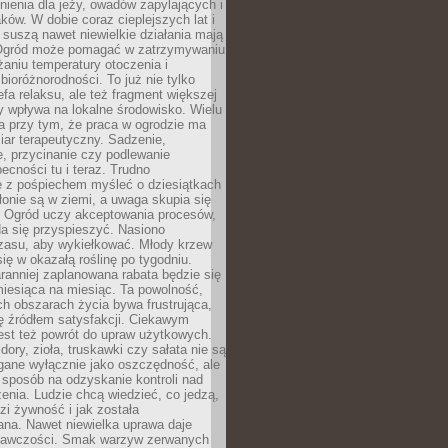
nienia dla jeży, owadów zapylających i
ków. W dobie coraz cieplejszych lat i
suszą nawet niewielkie działania mają
Ogród może pomagać w zatrzymywaniu
iżaniu temperatury otoczenia i
bioróżnorodności. To już nie tylko
efa relaksu, ale też fragment większej
ry wpływa na lokalne środowisko. Wielu
a przy tym, że praca w ogrodzie ma
ar terapeutyczny. Sadzenie,
, przycinanie czy podlewanie
cności tu i teraz. Trudno
e z pośpiechem myśleć o dziesiątkach
łonie są w ziemi, a uwaga skupia się
h. Ogród uczy akceptowania procesów,
da się przyspieszyć. Nasiono
czasu, aby wykiełkować. Młody krzew
się w okazałą roślinę po tygodniu.
ranniej zaplanowana rabata będzie się
iesiąca na miesiąc. Ta powolność,
ch obszarach życia bywa frustrująca,
się źródłem satysfakcji. Ciekawym
est też powrót do upraw użytkowych.
ory, zioła, truskawki czy sałata nie są
gane wyłącznie jako oszczędność, ale
 sposób na odzyskanie kontroli nad
zenia. Ludzie chcą wiedzieć, co jedzą,
i żywność i jak została
na. Nawet niewielka uprawa daje
rawczości. Smak warzyw zerwanych