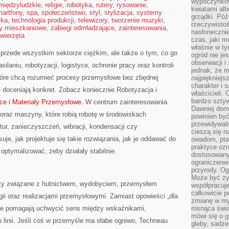
wypoczynkow
 międzyludzkie
,
religie
,
robotyka
,
rutery
,
rysowanie
,
kwiatami alb
artfony
,
spa
,
społeczeństwo
,
styl
,
stylizacja
,
systemy
grządki. Póź
ika
,
technologia produkcji
,
telewizory
,
tworzenie muzyki
,
rzeczywistoś
y mieszkaniowe
,
zabiegi odmładzające
,
zainteresowania
,
nasłonecznie
wierzęta
czas, jaki m
właśnie w t
przede wszystkim sektorze ciężkim, ale także o tym, co go
ogród nie je
obserwacji i
silaniu, robotyzacji, logistyce, ochronie pracy oraz kontroli
jednak, że m
które chcą rozumieć procesy przemysłowe bez zbędnej
najpiękniejs
charakter i 
e doceniają konkret. Zobacz koniecznie Robotyzacja i
właścicieli.
bardzo sztyw
ce i Materiały Przemysłowe
. W centrum zainteresowania
Dawniej dom
 oraz maszyny, które robią robotę w środowiskach
powinien być
przewidywal
ur, zanieczyszczeń, wibracji, kondensacji czy
cieszą się n
uje, jak projektuje się takie rozwiązania, jak je oddawać do
owadom, pta
praktyce ozn
 optymalizować, żeby działały stabilnie.
dostosowany
ograniczenie
przyrody. Og
Może być żyw
ty związane z hutnictwem, wydobyciem, przemysłem
współpracuje
całkowicie 
 oraz realizacjami przemysłowymi. Zamiast opowieści „dla
zmianę w myś
tóre pomagają uchwycić sens między wskaźnikami,
rosnąca świ
mówi się o 
linii. Jeśli coś w przemyśle ma słabe ogniwo, Techneau
gleby, sadze