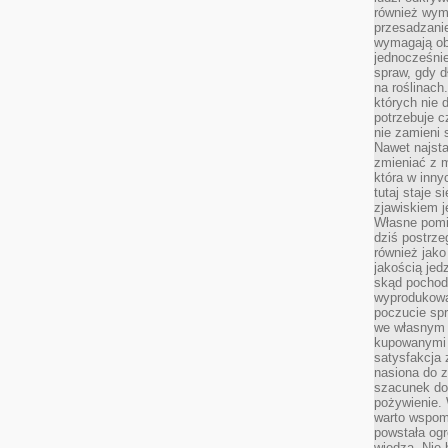
również wymi
przesadzanie
wymagają obe
jednocześni
spraw, gdy d
na roślinac
których nie 
potrzebuje 
nie zamieni 
Nawet najsta
zmieniać z m
która w inny
tutaj staje 
zjawiskiem j
Własne pomid
dziś postrze
również jako
jakością jed
skąd pochodz
wyprodukowa
poczucie sp
we własnym 
kupowanymi 
satysfakcja
nasiona do z
szacunek do
pożywienie. 
warto wspomn
powstała ogr
wiedzą. Nie 