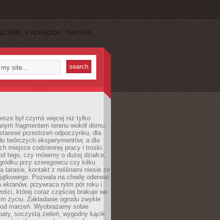
SCRIBE
FACEBOOK
TWITTER
sze był czymś więcej niż tylko
nym fragmentem terenu wokół domu.
stanowi przestrzeń odpoczynku, dla
do twórczych eksperymentów, a dla
ch miejsce codziennej pracy i troski.
od tego, czy mówimy o dużej działce,
gródku przy szeregowcu czy kilku
a tarasie, kontakt z roślinami niesie ze
jątkowego. Pozwala na chwilę oderwać
a ekranów, przywraca rytm pór roku i
wości, której coraz częściej brakuje we
m życiu. Zakładanie ogrodu zwykle
 od marzeń. Wyobrażamy sobie
aty, soczystą zieleń, wygodny kącik