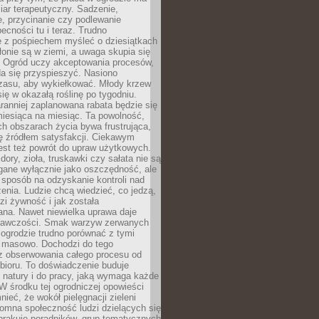
ar terapeutyczny. Sadzenie,
, przycinanie czy podlewanie
cności tu i teraz. Trudno
e z pośpiechem myśleć o dziesiątkach
łonie są w ziemi, a uwaga skupia się
h. Ogród uczy akceptowania procesów,
da się przyspieszyć. Nasiono
czasu, aby wykiełkować. Młody krzew
się w okazałą roślinę po tygodniu.
ranniej zaplanowana rabata będzie się
iesiąca na miesiąc. Ta powolność,
ch obszarach życia bywa frustrująca,
się źródłem satysfakcji. Ciekawym
est też powrót do upraw użytkowych.
ory, zioła, truskawki czy sałata nie są
gane wyłącznie jako oszczędność, ale
 sposób na odzyskanie kontroli nad
zenia. Ludzie chcą wiedzieć, co jedzą,
i żywność i jak została
na. Nawet niewielka uprawa daje
rawczości. Smak warzyw zerwanych
ogrodzie trudno porównać z tymi
masowo. Dochodzi do tego
 z obserwowania całego procesu od
bioru. To doświadczenie buduje
 natury i do pracy, jaką wymaga każde
W środku tej ogrodniczej opowieści
ieć, że wokół pielęgnacji zieleni
omna społeczność ludzi dzielących się
brakuje poradników, grup tematycznych