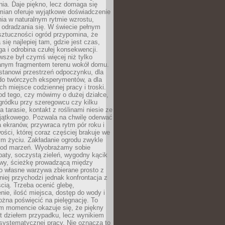
ia. Daje piękno, lecz domaga się
mian oferuje wyjątkowe doświadczenie
ia w naturalnym rytmie wzrostu,
i odradzania się. W świecie pełnym
sztuczności ogród przypomina, że
 się najlepiej tam, gdzie jest czas,
ga i odrobina czułej konsekwencji.
sze był czymś więcej niż tylko
nym fragmentem terenu wokół domu.
stanowi przestrzeń odpoczynku, dla
do twórczych eksperymentów, a dla
ch miejsce codziennej pracy i troski.
od tego, czy mówimy o dużej działce,
gródku przy szeregowcu czy kilku
a tarasie, kontakt z roślinami niesie ze
jątkowego. Pozwala na chwilę oderwać
a ekranów, przywraca rytm pór roku i
wości, której coraz częściej brakuje we
m życiu. Zakładanie ogrodu zwykle
 od marzeń. Wyobrażamy sobie
aty, soczystą zieleń, wygodny kącik
y, ścieżkę prowadzącą między
o własne warzywa zbierane prosto z
niej przychodzi jednak konfrontacja z
cią. Trzeba ocenić glebę,
nie, ilość miejsca, dostęp do wody i
ożna poświęcić na pielęgnację. To
ym momencie okazuje się, że piękny
st dziełem przypadku, lecz wynikiem
 systematycznej pracy. Nie oznacza to