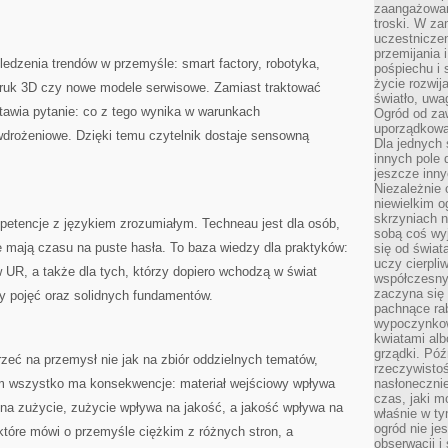
zaangażowan
troski. W za
uczestniczen
przemijania 
ledzenia trendów w przemyśle: smart factory, robotyka,
pośpiechu i 
życie rozwija
ruk 3D czy nowe modele serwisowe. Zamiast traktować
światło, uwa
tawia pytanie: co z tego wynika w warunkach
Ogród od zaw
uporządkowa
wdrożeniowe. Dzięki temu czytelnik dostaje sensowną
Dla jednych 
innych pole 
jeszcze inny
Niezależnie 
niewielkim o
skrzyniach n
mpetencje z językiem zrozumiałym. Techneau jest dla osób,
sobą coś wy
ie mają czasu na puste hasła. To baza wiedzy dla praktyków:
się od świat
uczy cierpli
 UR, a także dla tych, którzy dopiero wchodzą w świat
współczesny
zaczyna się
apy pojęć oraz solidnych fundamentów.
pachnące rab
wypoczynkow
kwiatami alb
grządki. Póź
eć na przemysł nie jak na zbiór oddzielnych tematów,
rzeczywistoś
rym wszystko ma konsekwencje: materiał wejściowy wpływa
nasłonecznie
czas, jaki m
 na zużycie, zużycie wpływa na jakość, a jakość wpływa na
właśnie w t
ogród nie je
 które mówi o przemyśle ciężkim z różnych stron, a
obserwacji i