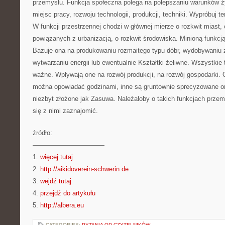
przemysłu. Funkcja społeczna polega na polepszaniu warunków ż
miejsc pracy, rozwoju technologii, produkcji, techniki. Wypróbuj 
W funkcji przestrzennej chodzi w głównej mierze o rozkwit miast,
powiązanych z urbanizacją, o rozkwit środowiska. Minioną funkcj
Bazuje ona na produkowaniu rozmaitego typu dóbr, wydobywaniu 
wytwarzaniu energii lub ewentualnie Kształtki żeliwne. Wszystkie
ważne. Wpływają one na rozwój produkcji, na rozwój gospodarki. O
można opowiadać godzinami, inne są gruntownie sprecyzowane o
niezbyt złożone jak Zasuwa. Należałoby o takich funkcjach przem
się z nimi zaznajomić.
źródło:
———————————
1.
więcej tutaj
2.
http://aikidoverein-schwerin.de
3.
wejdź tutaj
4.
przejdź do artykułu
5.
http://albera.eu
CATEGORIES:
PYTANIA OD CZYTELNIKÓW