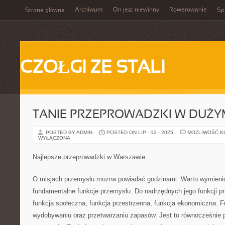
Archiwum
On jest niewinny
Rowerowanie
Strona główna
Spi
CZOŁGI ZE STALI
TANIE PRZEPROWADZKI W DUŻYM
POSTED BY ADMIN
POSTED ON LIP - 12 - 2025
MOŻLIWOŚĆ 
WYŁĄCZONA
Najlepsze przeprowadzki w Warszawie
O misjach przemysłu można powiadać godzinami. Warto wymienić
fundamentalne funkcje przemysłu. Do nadrzędnych jego funkcji pr
funkcja społeczna, funkcja przestrzenna, funkcja ekonomiczna. 
wydobywaniu oraz przetwarzaniu zapasów. Jest to równocześnie 