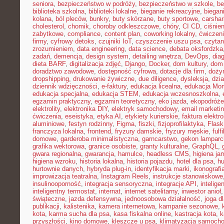
seniora
,
bezpieczeństwo w podróży
,
bezpieczeństwo w szkole
,
be
biblioteka szkolna
,
biblioteki lokalne
,
bieganie rekreacyjne
,
biegani
kolana
,
ból pleców
,
bunkry
,
buty skórzane
,
buty sportowe
,
carshar
cholesterol
,
chomik
,
choroby odkleszczowe
,
chóry
,
CI CD
,
ciśnien
zabytkowe
,
compliance
,
content plan
,
coworking lokalny
,
ćwiczeni
firmy
,
cyfrowy detoks
,
czujniki IoT
,
czyszczenie uszu psa
,
czytan
zrozumieniem
,
data engineering
,
data science
,
debata oksfordzka
zadań
,
demencja
,
design system
,
detailing wnętrza
,
DevOps
,
dia
dieta BARF
,
digitalizacja zdjęć
,
Django
,
Docker
,
dom kultury
,
dom 
doradztwo zawodowe
,
dostępność cyfrowa
,
dotacje dla firm
,
doży
dropshipping
,
drukowanie żywiczne
,
due diligence
,
dysleksja
,
dzia
dziennik wdzięczności
,
e-faktury
,
edukacja licealna
,
edukacja Mon
edukacja specjalna
,
edukacja STEM
,
edukacja wczesnoszkolna
,
egzamin praktyczny
,
egzamin teoretyczny
,
eko jazda
,
ekopodróże
elektrolity
,
elektronika DIY
,
elektryk samochodowy
,
email marketi
ćwiczenia
,
eseistyka
,
etyka AI
,
etykiety kurierskie
,
faktura elektr
aluminiowe
,
festyn rodzinny
,
Figma
,
fiszki
,
fizjoprofilaktyka
,
Flask
franczyza lokalna
,
frontend
,
fryzury damskie
,
fryzury męskie
,
fulf
domowe
,
garderoba minimalistyczna
,
garncarstwo
,
gekon lamparc
grafika wektorowa
,
granice osobiste
,
granty kulturalne
,
GraphQL
,
gwara regionalna
,
gwarancja
,
hamulce
,
headless CMS
,
higiena ja
higiena wzroku
,
historia lokalna
,
historia pojazdu
,
hotel dla psa
,
hu
hurtownie danych
,
hybryda plug-in
,
identyfikacja marki
,
ikonografi
improwizacja teatralna
,
Instagram Reels
,
instrukcje stanowiskowe
insulinooporność
,
integracja sensoryczna
,
integracje API
,
intelig
inteligentny termostat
,
internat
,
internet satelitarny
,
inwestor anioł
świąteczne
,
jazda defensywna
,
jednoosobowa działalność
,
joga d
publikacji
,
kalistenika
,
kamera internetowa
,
kampanie sezonowe
,
kota
,
karma sucha dla psa
,
kasa fiskalna online
,
kastracja kota
,
k
przyszłości
,
kino domowe
,
kleszcze u psa
,
klimatyzacja samoch