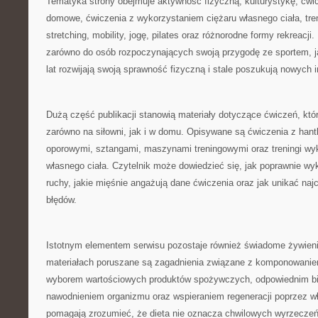
Tematyka strony obejmuje aktywność fizyczną, kulturystykę, ćwicz
domowe, ćwiczenia z wykorzystaniem ciężaru własnego ciała, tren
stretching, mobility, jogę, pilates oraz różnorodne formy rekreacji.
zarówno do osób rozpoczynających swoją przygodę ze sportem, jak
lat rozwijają swoją sprawność fizyczną i stale poszukują nowych in
Dużą część publikacji stanowią materiały dotyczące ćwiczeń, k
zarówno na siłowni, jak i w domu. Opisywane są ćwiczenia z hant
oporowymi, sztangami, maszynami treningowymi oraz treningi wy
własnego ciała. Czytelnik może dowiedzieć się, jak poprawnie 
ruchy, jakie mięśnie angażują dane ćwiczenia oraz jak unikać naj
błędów.
Istotnym elementem serwisu pozostaje również świadome żywien
materiałach poruszane są zagadnienia związane z komponowanie
wyborem wartościowych produktów spożywczych, odpowiednim b
nawodnieniem organizmu oraz wspieraniem regeneracji poprzez wł
pomagają zrozumieć, że dieta nie oznacza chwilowych wyrzeczeń,