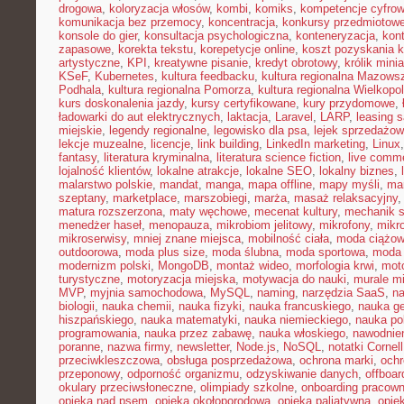
drogowa
,
koloryzacja włosów
,
kombi
,
komiks
,
kompetencje cyfro
komunikacja bez przemocy
,
koncentracja
,
konkursy przedmiotow
konsole do gier
,
konsultacja psychologiczna
,
konteneryzacja
,
kon
zapasowe
,
korekta tekstu
,
korepetycje online
,
koszt pozyskania k
artystyczne
,
KPI
,
kreatywne pisanie
,
kredyt obrotowy
,
królik mini
KSeF
,
Kubernetes
,
kultura feedbacku
,
kultura regionalna Mazows
Podhala
,
kultura regionalna Pomorza
,
kultura regionalna Wielkopol
kurs doskonalenia jazdy
,
kursy certyfikowane
,
kury przydomowe
,
ładowarki do aut elektrycznych
,
laktacja
,
Laravel
,
LARP
,
leasing 
miejskie
,
legendy regionalne
,
legowisko dla psa
,
lejek sprzedażow
lekcje muzealne
,
licencje
,
link building
,
LinkedIn marketing
,
Linux
fantasy
,
literatura kryminalna
,
literatura science fiction
,
live comm
lojalność klientów
,
lokalne atrakcje
,
lokalne SEO
,
lokalny biznes
,
malarstwo polskie
,
mandat
,
manga
,
mapa offline
,
mapy myśli
,
mar
szeptany
,
marketplace
,
marszobiegi
,
marża
,
masaż relaksacyjny
matura rozszerzona
,
maty węchowe
,
mecenat kultury
,
mechanik 
menedżer haseł
,
menopauza
,
mikrobiom jelitowy
,
mikrofony
,
mikr
mikroserwisy
,
mniej znane miejsca
,
mobilność ciała
,
moda ciążo
outdoorowa
,
moda plus size
,
moda ślubna
,
moda sportowa
,
moda 
modernizm polski
,
MongoDB
,
montaż wideo
,
morfologia krwi
,
moto
turystyczne
,
motoryzacja miejska
,
motywacja do nauki
,
murale mi
MVP
,
myjnia samochodowa
,
MySQL
,
naming
,
narzędzia SaaS
,
na
biologii
,
nauka chemii
,
nauka fizyki
,
nauka francuskiego
,
nauka ge
hiszpańskiego
,
nauka matematyki
,
nauka niemieckiego
,
nauka po
programowania
,
nauka przez zabawę
,
nauka włoskiego
,
nawodnie
poranne
,
nazwa firmy
,
newsletter
,
Node.js
,
NoSQL
,
notatki Cornell
przeciwkleszczowa
,
obsługa posprzedażowa
,
ochrona marki
,
ochr
przeponowy
,
odporność organizmu
,
odzyskiwanie danych
,
offboar
okulary przeciwsłoneczne
,
olimpiady szkolne
,
onboarding pracown
opieka nad psem
,
opieka okołoporodowa
,
opieka paliatywna
,
opie