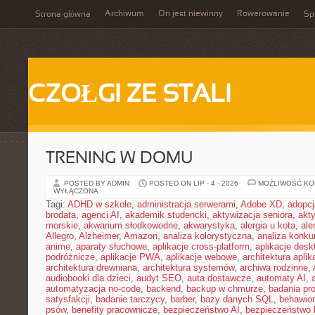
Archiwum
On jest niewinny
Rowerowanie
Strona główna
Spi
CZOŁGI ZE STALI
TRENING W DOMU
POSTED BY ADMIN
POSTED ON LIP - 4 - 2026
MOŻLIWOŚĆ K
WYŁĄCZONA
Tagi:
ADHD w szkole
,
administracja serwerami
,
Adobe XD
,
adopcj
brodata
,
agenci AI
,
akademik studencki
,
aktywizacja seniora
,
akt
morskie
,
akwarium słodkowodne
,
akwarystyka
,
alergia u kota
,
ale
Allegro
,
Alzheimer
,
Amazon
,
analiza kolorystyczna
,
analiza konkur
anime
,
aparaty słuchowe
,
aplikacje cross-platform
,
aplikacje des
podróżnicze
,
aplikacje PWA
,
aplikacje webowe
,
architektura aplika
architektura drewniana
,
architektura systemów
,
archiwa rodzinne
,
audiobooki dla dzieci
,
audyt SEO
,
auta dostawcze
,
automaty AI
,
automatyzacja no-code
,
backend
,
backup w chmurze
,
badania pro
satysfakcji
,
badanie tarczycy
,
barber
,
bazy danych SQL
,
behawior
psów
,
benefity pracownicze
,
bezpieczeństwo AI
,
bezpieczeństwo h