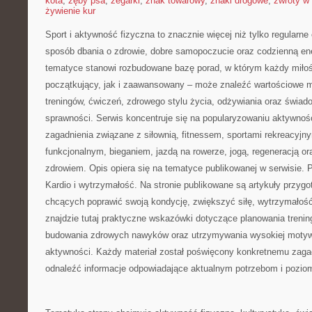
kota
,
zęby psa
,
zegarki
,
znak towarowy
,
znaki drogowe
,
zwroty w 
żywienie kur
Sport i aktywność fizyczna to znacznie więcej niż tylko regularne 
sposób dbania o zdrowie, dobre samopoczucie oraz codzienną ene
tematyce stanowi rozbudowane bazę porad, w którym każdy miłoś
początkujący, jak i zaawansowany – może znaleźć wartościowe m
treningów, ćwiczeń, zdrowego stylu życia, odżywiania oraz świad
sprawności. Serwis koncentruje się na popularyzowaniu aktywnośc
zagadnienia związane z siłownią, fitnessem, sportami rekreacyjny
funkcjonalnym, bieganiem, jazdą na rowerze, jogą, regeneracją 
zdrowiem. Opis opiera się na tematyce publikowanej w serwisie.
Kardio i wytrzymałość. Na stronie publikowane są artykuły przy
chcących poprawić swoją kondycję, zwiększyć siłę, wytrzymałość
znajdzie tutaj praktyczne wskazówki dotyczące planowania trenin
budowania zdrowych nawyków oraz utrzymywania wysokiej motywa
aktywności. Każdy materiał został poświęcony konkretnemu zagad
odnaleźć informacje odpowiadające aktualnym potrzebom i pozi