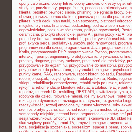
opony całoroczne
,
opony letnie
,
opony zimowe
,
orkiestry dęte
,
or
studyjne
,
paczkomaty
,
papuga falista
,
pedagogika alternatywna
,
p
klienta
,
petsitter
,
pewność siebie
,
phishing
,
pielęgnacja brody
,
pie
obuwia
,
pierwsza pomoc dla kota
,
pierwsza pomoc dla psa
,
pierw
pilates
,
pitch deck
,
plan nauki
,
plan sprzedaży
,
płatności odroczo
miejskie
,
płynność finansowa
,
podcasting
,
podróż z psem samoc
odpowiedzialne
,
poezja współczesna
,
polityka prywatności
,
Postg
ceramiczna
,
praktyki studenckie
,
prawo AI
,
prawo jazdy kat A
,
pr
procedury firmowe
,
product market fit
,
produktywność osobista
,
p
profilaktyka serca
,
profilaktyka urazów
,
próg rentowności
,
program
programowanie dla dzieci
,
programowanie Java
,
programowanie Ja
Kotlin
,
programowanie PHP
,
programowanie Python
,
programowani
interakcji
,
prompt engineering
,
prototypowanie
,
prywatność online
przepisy drogowe
,
przerwy ruchowe
,
przestrzeń dla młodzieży
,
pr
przygotowanie do egzaminu
,
przygotowanie do maratonu
,
przygot
przygotowanie do półmaratonu
,
przysmaki treningowe
,
psychodiet
punkty karne
,
RAG
,
ransomware
,
raport historii pojazdu
,
Raspberr
recenzje książek
,
recykling treści
,
redakcja tekstu
,
Redis
,
regener
sklepu
,
rehabilitacja ortopedyczna
,
rehabilitacja po urazie
,
reklama
rękojmia
,
rekomendacje klientów
,
rekrutacja zdalna
,
relacje partne
reportaż
,
research UX
,
reskilling
,
REST API
,
rewitalizacja rynku
,
robotyka dla dzieci
,
rolowanie mięśni
,
rośliny akwariowe
,
router d
rozciąganie dynamiczne
,
rozciąganie statyczne
,
rozgrzewka bieg
rzeczywistość
,
rozwój emocjonalny
,
rutyna wieczorna
,
ryby akwar
rzemiosło artystyczne
,
samochód rodzinny
,
samochód używany
,
samochody miejskie
,
second hand
,
segmentacja klientów
,
self-pu
sesja wizerunkowa
,
Shopify
,
sieć mesh
,
skanowanie 3D
,
skład ks
ślad węglowy podróży
,
smart TV
,
smycz treningowa
,
snycerstwo
,
kota
,
socjalizacja szczeniaka
,
socrealizm
,
spacer z psem
,
spółka
spółka z o.o.
,
Spring Boot
,
sprzedaż B2B
,
sprzedaż B2C
,
sprzeda