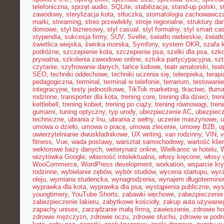
telefoniczna
,
sprzęt audio
,
SQLite
,
stabilizacja
,
stand-up polski
,
s
zawodowy
,
sterylizacja kota
,
stłuczka
,
stomatologia zachowawcz
marki
,
streaming
,
stres przewlekły
,
stroje regionalne
,
struktury da
domowe
,
styl biznesowy
,
styl casual
,
styl formalny
,
styl smart ca
stypendia
,
sukcesja firmy
,
SUV
,
Svelte
,
światło niebieskie
,
światł
świetlica wiejska
,
świnka morska
,
Symfony
,
system OKR
,
szafa 
podróżne
,
szczepienie kota
,
szczepienie psa
,
szelki dla psa
,
szk
prywatna
,
szkolenia zawodowe online
,
sztuka partycypacyjna
,
szt
czytanie
,
szyfrowanie danych
,
tańce ludowe
,
teatr amatorski
,
teat
SEO
,
techniki oddechowe
,
techniki uczenia się
,
teleopieka
,
terapi
pedagogiczna
,
terminal
,
terminal w telefonie
,
terrarium
,
testowani
integracyjne
,
testy jednostkowe
,
TikTok marketing
,
tkactwo
,
tłuma
rodzinne
,
transporter dla kota
,
trening core
,
trening dla dzieci
,
tren
kettlebell
,
trening kobiet
,
trening po ciąży
,
trening równowagi
,
tren
gumami
,
tuning optyczny
,
typ urody
,
ubezpieczenie AC
,
ubezpiec
techniczne
,
ubrania z lnu
,
ubrania z wełny
,
uczenie maszynowe
,
u
umowa o dzieło
,
umowa o pracę
,
umowa zlecenie
,
umowy B2B
,
u
uwierzytelnianie dwuskładnikowe
,
UX writing
,
van rodzinny
,
VIN
,
v
fitness
,
Vue
,
wada postawy
,
warsztat samochodowy
,
wartość klie
wektorowe bazy danych
,
weterynarz online
,
Wielkanoc w hotelu
,
W
wizytówka Google
,
własność intelektualna
,
włosy kręcone
,
włosy 
WooCommerce
,
WordPress development
,
workation
,
wsparcie kr
rodzinne
,
wybielanie zębów
,
wybór studiów
,
wycena startupu
,
wyci
oleju
,
wymiana studencka
,
wynagrodzenia
,
wynajem długotermino
wyprawka dla kota
,
wyprawka dla psa
,
wystąpienia publiczne
,
wys
youngtimery
,
YouTube Shorts
,
zabawki węchowe
,
zabezpieczenie 
zabezpieczenie lakieru
,
zabytkowe kościoły
,
zakup auta używane
zapachy unisex
,
zarządzanie małą firmą
,
zawieszenie
,
zdrowie h
zdrowie mężczyzn
,
zdrowie oczu
,
zdrowie słuchu
,
zdrowie w podr