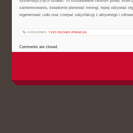
systematycznych działań. To rozbudowane centrum porad, które 
zainteresowania, świadomie planować treningi, lepiej odżywiać or
regenerować ciało oraz czerpać satysfakcję z aktywnego i zdrowe
CATEGORIES:
YVES ROCHER (FRANCJA)
Comments are closed.