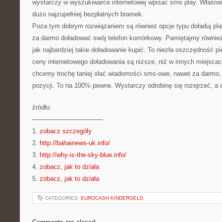
wystarczy w wyszukiwarce internetowej wpisać sms play. Właśni
dużo najzupełniej bezpłatnych bramek.
Poza tym dobrym rozwiązaniem są również opcje typu doładuj p
za darmo doładować swój telefon komórkowy. Pamiętajmy równie
jak najbardziej takie doładowanie kupić. To niezła oszczędność p
ceny internetowego doładowania są niższe, niż w innych miejscac
chcemy trochę taniej słać wiadomości sms-owe, nawet za darmo, 
pozycji. To na 100% pewne. Wystarczy odrobinę się rozejrzeć, a 
źródło:
———————————
1.
zobacz szczegóły
2.
http://bahainews-uk.info/
3.
http://why-is-the-sky-blue.info/
4.
zobacz, jak to działa
5.
zobacz, jak to działa
CATEGORIES:
EUROCASH KINDERGELD