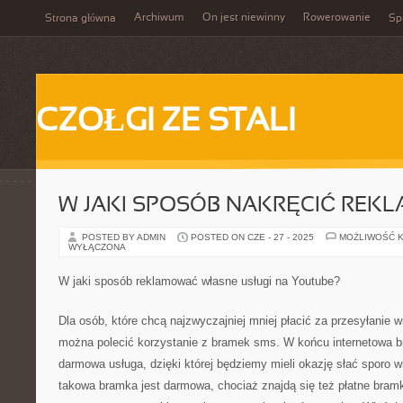
Archiwum
On jest niewinny
Rowerowanie
Strona główna
Spi
CZOŁGI ZE STALI
W JAKI SPOSÓB NAKRĘCIĆ REK
POSTED BY ADMIN
POSTED ON CZE - 27 - 2025
MOŻLIWOŚĆ 
WYŁĄCZONA
W jaki sposób reklamować własne usługi na Youtube?
Dla osób, które chcą najzwyczajniej mniej płacić za przesyłanie
można polecić korzystanie z bramek sms. W końcu internetowa 
darmowa usługa, dzięki której będziemy mieli okazję słać sporo 
takowa bramka jest darmowa, chociaż znajdą się też płatne bramki