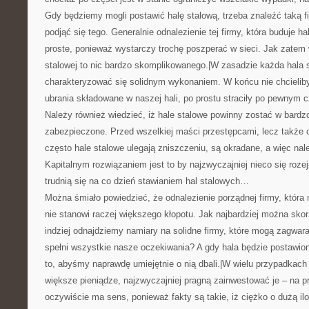
Gdy będziemy mogli postawić halę stalową, trzeba znaleźć taką fi
podjąć się tego. Generalnie odnalezienie tej firmy, która buduje ha
proste, ponieważ wystarczy trochę poszperać w sieci. Jak zatem w
stalowej to nic bardzo skomplikowanego.|W zasadzie każda hala 
charakteryzować się solidnym wykonaniem. W końcu nie chcielib
ubrania składowane w naszej hali, po prostu straciły po pewnym 
Należy również wiedzieć, iż hale stalowe powinny zostać w bardz
zabezpieczone. Przed wszelkiej maści przestępcami, lecz także
często hale stalowe ulegają zniszczeniu, są okradane, a więc nal
Kapitalnym rozwiązaniem jest to by najzwyczajniej nieco się rozej
trudnią się na co dzień stawianiem hal stalowych…
Można śmiało powiedzieć, że odnalezienie porządnej firmy, która 
nie stanowi raczej większego kłopotu. Jak najbardziej można skor
indziej odnajdziemy namiary na solidne firmy, które mogą zagwara
spełni wszystkie nasze oczekiwania? A gdy hala będzie postawio
to, abyśmy naprawdę umiejętnie o nią dbali.|W wielu przypadkach
większe pieniądze, najzwyczajniej pragną zainwestować je – na p
oczywiście ma sens, ponieważ fakty są takie, iż ciężko o dużą i