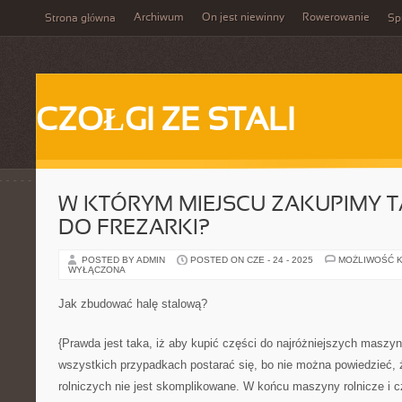
Archiwum
On jest niewinny
Rowerowanie
Strona główna
Spi
CZOŁGI ZE STALI
W KTÓRYM MIEJSCU ZAKUPIMY T
DO FREZARKI?
POSTED BY ADMIN
POSTED ON CZE - 24 - 2025
MOŻLIWOŚĆ 
WYŁĄCZONA
Jak zbudować halę stalową?
{Prawda jest taka, iż aby kupić części do najróżniejszych maszyn
wszystkich przypadkach postarać się, bo nie można powiedzieć,
rolniczych nie jest skomplikowane. W końcu maszyny rolnicze i c