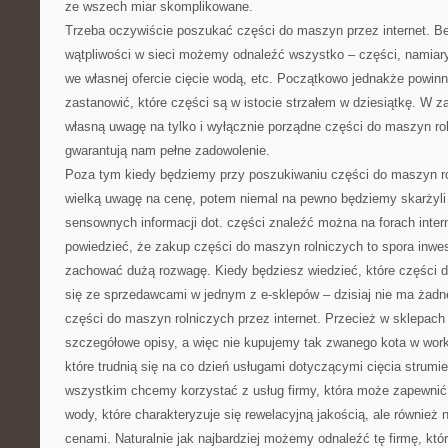
ze wszech miar skomplikowane.
Trzeba oczywiście poszukać części do maszyn przez internet. B
wątpliwości w sieci możemy odnaleźć wszystko – części, namiary 
we własnej ofercie cięcie wodą, etc. Początkowo jednakże powin
zastanowić, które części są w istocie strzałem w dziesiątkę. W 
własną uwagę na tylko i wyłącznie porządne części do maszyn ro
gwarantują nam pełne zadowolenie.
Poza tym kiedy będziemy przy poszukiwaniu części do maszyn ro
wielką uwagę na cenę, potem niemal na pewno będziemy skarżyli 
sensownych informacji dot. części znaleźć można na forach inte
powiedzieć, że zakup części do maszyn rolniczych to spora inwes
zachować dużą rozwagę. Kiedy będziesz wiedzieć, które części 
się ze sprzedawcami w jednym z e-sklepów – dzisiaj nie ma żad
części do maszyn rolniczych przez internet. Przecież w sklepach 
szczegółowe opisy, a więc nie kupujemy tak zwanego kota w work
które trudnią się na co dzień usługami dotyczącymi cięcia strum
wszystkim chcemy korzystać z usług firmy, która może zapewnić 
wody, które charakteryzuje się rewelacyjną jakością, ale również 
cenami. Naturalnie jak najbardziej możemy odnaleźć tę firmę, któr