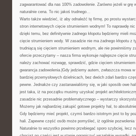
zagwarantować dla nas 100% zadowolenie. Zarówno jeżeli w grę wc
naturalnie cena. To nic jakoś trudnego…
Warto także wiedzieć, iż aby odnaleźć tę firmę, po prostu wysta
stron internetowych cięcie strumieniem wodnym! To naprawdę nic 
dzięki temu, bez definitywnie żadnego kłopotu będziemy mieli m
cięcie strumieniem wody. W zasadzie nie ma żadnego kłopotu z t
trudniącą się cięciem strumieniem wodnym, ale nie powinniśmy z
ofercie przeczytamy – nasza firma wykonuje najlepsze cięcie str
należy zachować rozwagę, sprawdzić, gdzie cięciem strumieniem
gwarancja zadowolenia.|Gdy jedziemy autem, zwłaszcza mowa w
bardziej przemysłowych dzielnicach, bez dwóch zdań bardzo częs
pewne. Jednakże czy zastanawialiśmy się, w jaki sposób owe ha
jest taka, iż na początku musimy uzyskać projekt architektoniczn
zasadzie nic przesadnie problematycznego – wystarczy skorzysta
Możemy jak najbardziej zakupić gotowe projekty hal, to absolutni
Gdy będziemy mieć projekt, czymś bardzo istotnym jest to by p
hali. Zapewne część osób może pomyśleć, iż ogólnie pozwolenia t
Naturalnie to wszystko powinno przebiegać sporo szybciej, lecz na
chociaż po części jest w stanie ograniczyć wszelakie wypadki, n