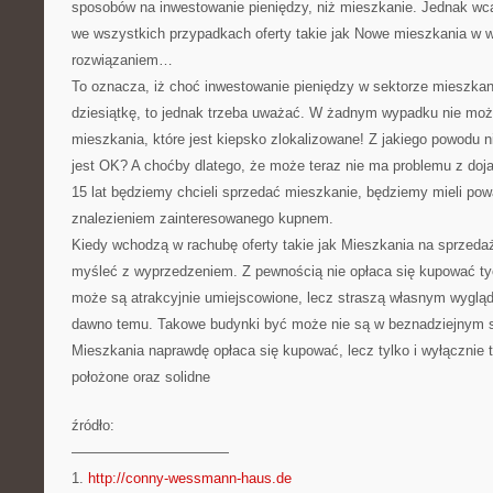
sposobów na inwestowanie pieniędzy, niż mieszkanie. Jednak wcal
we wszystkich przypadkach oferty takie jak Nowe mieszkania w 
rozwiązaniem…
To oznacza, iż choć inwestowanie pieniędzy w sektorze mieszkan
dziesiątkę, to jednak trzeba uważać. W żadnym wypadku nie mo
mieszkania, które jest kiepsko zlokalizowane! Z jakiego powodu n
jest OK? A choćby dlatego, że może teraz nie ma problemu z doj
15 lat będziemy chcieli sprzedać mieszkanie, będziemy mieli po
znalezieniem zainteresowanego kupnem.
Kiedy wchodzą w rachubę oferty takie jak Mieszkania na sprzeda
myśleć z wyprzedzeniem. Z pewnością nie opłaca się kupować ty
może są atrakcyjnie umiejscowione, lecz straszą własnym wygl
dawno temu. Takowe budynki być może nie są w beznadziejnym s
Mieszkania naprawdę opłaca się kupować, lecz tylko i wyłącznie ta
położone oraz solidne
źródło:
———————————
1.
http://conny-wessmann-haus.de