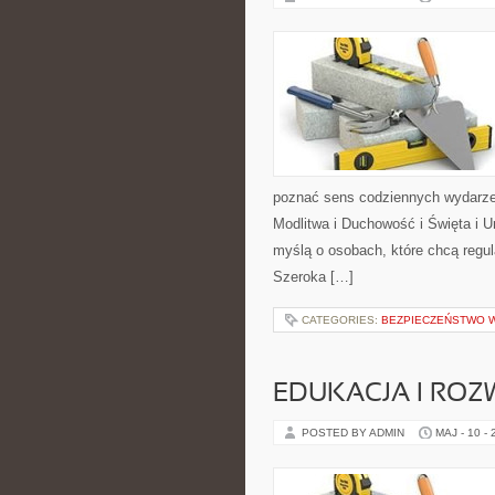
poznać sens codziennych wydarzeń
Modlitwa i Duchowość i Święta i U
myślą o osobach, które chcą regu
Szeroka […]
CATEGORIES:
BEZPIECZEŃSTWO 
EDUKACJA I ROZ
POSTED BY ADMIN
MAJ - 10 -