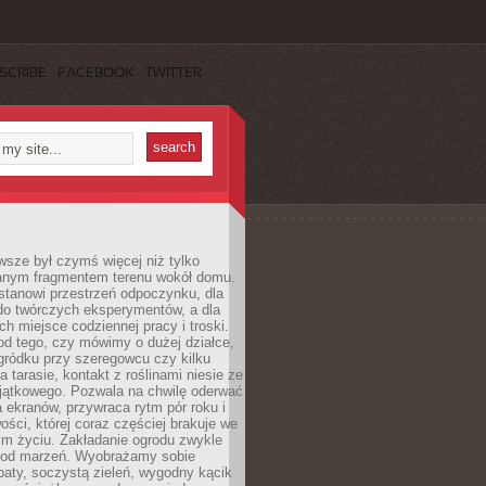
SCRIBE
FACEBOOK
TWITTER
sze był czymś więcej niż tylko
nym fragmentem terenu wokół domu.
stanowi przestrzeń odpoczynku, dla
do twórczych eksperymentów, a dla
ch miejsce codziennej pracy i troski.
od tego, czy mówimy o dużej działce,
gródku przy szeregowcu czy kilku
a tarasie, kontakt z roślinami niesie ze
jątkowego. Pozwala na chwilę oderwać
a ekranów, przywraca rytm pór roku i
wości, której coraz częściej brakuje we
m życiu. Zakładanie ogrodu zwykle
 od marzeń. Wyobrażamy sobie
aty, soczystą zieleń, wygodny kącik