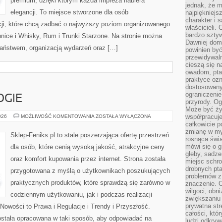
premium, dzięki którym każda impreza nabiera
jednak, że m
elegancji. To miejsce stworzone dla osób
najpiękniejs
charakter i 
cji, które chcą zadbać o najwyższy poziom organizowanego
właścicieli.
bardzo sztyw
nice i Whisky, Rum i Trunki Starzone. Na stronie można
Dawniej dom
aństwem, organizacją wydarzeń oraz […]
powinien być
przewidywal
cieszą się n
owadom, pta
praktyce ozn
dostosowany
ograniczenie
GIE
przyrody. Og
Może być żyw
NOWE
współpracuje
026
MOŻLIWOŚĆ KOMENTOWANIA
ZOSTAŁA WYŁĄCZONA
TECHNOLOGIE
całkowicie 
zmianę w myś
Sklep-Feniks.pl to stale poszerzająca ofertę przestrzeń
rosnąca świ
mówi się o 
dla osób, które cenią wysoką jakość, atrakcyjne ceny
gleby, sadze
oraz komfort kupowania przez internet. Strona została
miejsc schro
drobnych pta
przygotowana z myślą o użytkownikach poszukujących
problemów z 
praktycznych produktów, które sprawdzą się zarówno w
znaczenie. 
wilgoci, obn
codziennym użytkowaniu, jak i podczas realizacji
zwiększaniu 
prywatna str
Nowości to Prawa i Regulacje i Trendy i Przyszłość.
całości, któ
ostała opracowana w taki sposób, aby odpowiadać na
ludzi odkryw