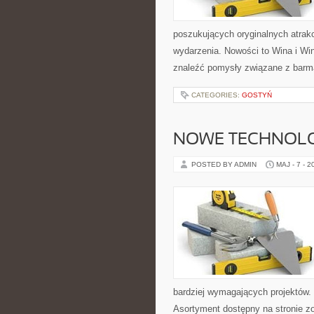
poszukujących oryginalnych atrak
wydarzenia. Nowości to Wina i Win
znaleźć pomysły związane z barm
CATEGORIES:
GOSTYŃ
NOWE TECHNOLO
POSTED BY ADMIN
MAJ - 7 - 2
bardziej wymagających projektów. 
Asortyment dostępny na stronie z