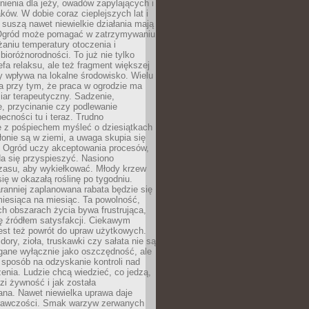
nienia dla jeży, owadów zapylających i
ków. W dobie coraz cieplejszych lat i
suszą nawet niewielkie działania mają
Ogród może pomagać w zatrzymywaniu
iżaniu temperatury otoczenia i
bioróżnorodności. To już nie tylko
efa relaksu, ale też fragment większej
ry wpływa na lokalne środowisko. Wielu
a przy tym, że praca w ogrodzie ma
ar terapeutyczny. Sadzenie,
, przycinanie czy podlewanie
cności tu i teraz. Trudno
e z pośpiechem myśleć o dziesiątkach
łonie są w ziemi, a uwaga skupia się
h. Ogród uczy akceptowania procesów,
da się przyspieszyć. Nasiono
czasu, aby wykiełkować. Młody krzew
się w okazałą roślinę po tygodniu.
ranniej zaplanowana rabata będzie się
iesiąca na miesiąc. Ta powolność,
ch obszarach życia bywa frustrująca,
się źródłem satysfakcji. Ciekawym
est też powrót do upraw użytkowych.
ory, zioła, truskawki czy sałata nie są
gane wyłącznie jako oszczędność, ale
 sposób na odzyskanie kontroli nad
zenia. Ludzie chcą wiedzieć, co jedzą,
i żywność i jak została
na. Nawet niewielka uprawa daje
rawczości. Smak warzyw zerwanych