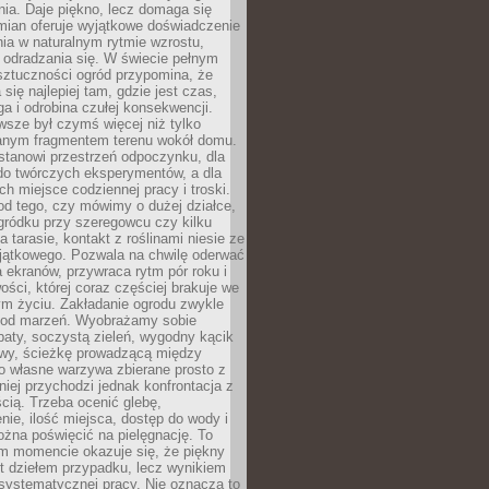
ia. Daje piękno, lecz domaga się
mian oferuje wyjątkowe doświadczenie
ia w naturalnym rytmie wzrostu,
i odradzania się. W świecie pełnym
sztuczności ogród przypomina, że
 się najlepiej tam, gdzie jest czas,
ga i odrobina czułej konsekwencji.
sze był czymś więcej niż tylko
nym fragmentem terenu wokół domu.
stanowi przestrzeń odpoczynku, dla
do twórczych eksperymentów, a dla
ch miejsce codziennej pracy i troski.
od tego, czy mówimy o dużej działce,
gródku przy szeregowcu czy kilku
a tarasie, kontakt z roślinami niesie ze
jątkowego. Pozwala na chwilę oderwać
a ekranów, przywraca rytm pór roku i
wości, której coraz częściej brakuje we
m życiu. Zakładanie ogrodu zwykle
 od marzeń. Wyobrażamy sobie
aty, soczystą zieleń, wygodny kącik
y, ścieżkę prowadzącą między
o własne warzywa zbierane prosto z
niej przychodzi jednak konfrontacja z
cią. Trzeba ocenić glebę,
nie, ilość miejsca, dostęp do wody i
ożna poświęcić na pielęgnację. To
ym momencie okazuje się, że piękny
st dziełem przypadku, lecz wynikiem
 systematycznej pracy. Nie oznacza to