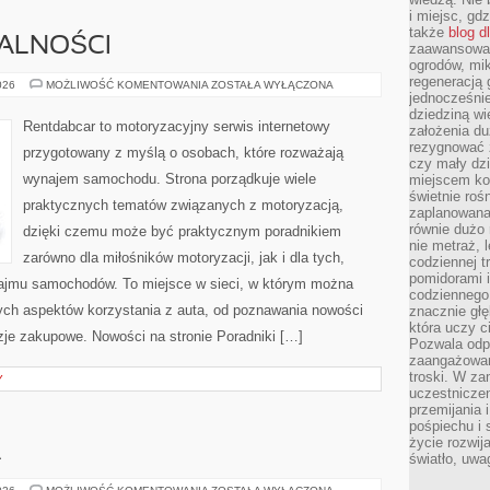
i miejsc, gd
także
blog d
MALNOŚCI
zaawansowan
ogrodów, mik
regeneracją 
PRZEPISY
026
MOŻLIWOŚĆ KOMENTOWANIA
ZOSTAŁA WYŁĄCZONA
I
jednocześnie
FORMALNOŚCI
dziedziną wi
Rentdabcar to motoryzacyjny serwis internetowy
założenia du
rezygnować z
przygotowany z myślą o osobach, które rozważają
czy mały dzi
wynajem samochodu. Strona porządkuje wiele
miejscem kon
świetnie roś
praktycznych tematów związanych z motoryzacją,
zaplanowana 
równie dużo 
dzięki czemu może być praktycznym poradnikiem
nie metraż, 
zarówno dla miłośników motoryzacji, jak i dla tych,
codziennej t
pomidorami i
ynajmu samochodów. To miejsce w sieci, w którym można
codziennego
nych aspektów korzystania z auta, od poznawania nowości
znacznie głę
która uczy c
je zakupowe. Nowości na stronie Poradniki […]
Pozwala odp
zaangażowan
troski. W za
Y
uczestniczen
przemijania 
pośpiechu i 
życie rozwija
A
światło, uwa
OGRÓD