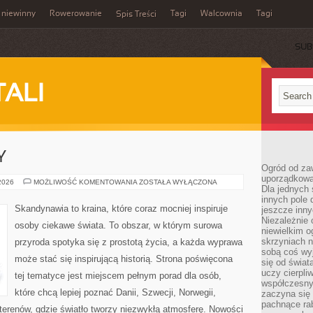
 niewinny
Rowerowanie
Tagi
Walcownia
Tagi
Spis Treści
SUB
TALI
Y
Ogród od zaw
uporządkowa
MIASTA
 2026
MOŻLIWOŚĆ KOMENTOWANIA
ZOSTAŁA WYŁĄCZONA
Dla jednych 
I
REGIONY
innych pole 
Skandynawia to kraina, które coraz mocniej inspiruje
jeszcze inny
Niezależnie 
osoby ciekawe świata. To obszar, w którym surowa
niewielkim o
skrzyniach n
przyroda spotyka się z prostotą życia, a każda wyprawa
sobą coś wy
może stać się inspirującą historią. Strona poświęcona
się od świat
uczy cierpli
tej tematyce jest miejscem pełnym porad dla osób,
współczesny
które chcą lepiej poznać Danii, Szwecji, Norwegii,
zaczyna się
pachnące rab
h terenów, gdzie światło tworzy niezwykłą atmosferę. Nowości