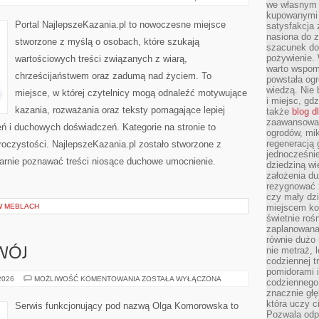
we własnym 
kupowanymi 
Portal NajlepszeKazania.pl to nowoczesne miejsce
satysfakcja
nasiona do z
stworzone z myślą o osobach, które szukają
szacunek do
pożywienie. 
wartościowych treści związanych z wiarą,
warto wspomn
chrześcijaństwem oraz zadumą nad życiem. To
powstała ogr
wiedzą. Nie 
miejsce, w której czytelnicy mogą odnaleźć motywujące
i miejsc, gd
kazania, rozważania oraz teksty pomagające lepiej
także
blog d
zaawansowan
 i duchowych doświadczeń. Kategorie na stronie to
ogrodów, mik
regeneracją 
roczystości. NajlepszeKazania.pl zostało stworzone z
jednocześnie
larnie poznawać treści niosące duchowe umocnienie.
dziedziną wi
założenia du
rezygnować z
czy mały dzi
W MEBLACH
miejscem kon
świetnie roś
zaplanowana 
równie dużo 
nie metraż, 
WÓJ
codziennej t
pomidorami i
EDUKACJA
 2026
MOŻLIWOŚĆ KOMENTOWANIA
ZOSTAŁA WYŁĄCZONA
codziennego
I
znacznie głę
ROZWÓJ
która uczy c
Serwis funkcjonujący pod nazwą Olga Komorowska to
Pozwala odp