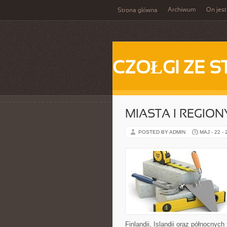
Archiwum
On jest
Strona główna
CZOŁGI ZE S
MIASTA I REGION
POSTED BY ADMIN
MAJ - 22 -
Finlandii, Islandii oraz północnyc