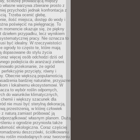
y, ścieżkę prowadzącą między
o własne warzywa zbierane prosto z
niej przychodzi jednak konfrontacja z
cią. Trzeba ocenić glebę,
nie, ilość miejsca, dostęp do wody i
ożna poświęcić na pielęgnację. To
ym momencie okazuje się, że piękny
st dziełem przypadku, lecz wynikiem
 systematycznej pracy. Nie oznacza to
usi być idealny. W rzeczywistości
ze ogrody to często te, które mają
są dopasowane do stylu życia
 Coraz więcej osób odchodzi dziś od
nego podejścia do aranżacji zieleni.
inowało przekonanie, że ogród
 perfekcyjnie przycięty, równy i
ny. Obecnie większą popularnością
asadzenia bardziej naturalne, przyjazne
kom i lokalnemu ekosystemowi. W
acza to wybór roślin odpornych,
ch do warunków klimatycznych,
 chemii i większy szacunek dla
ród nie musi być sterylną dekoracją.
ą przestrzenią, w której człowiek
 z naturą zamiast próbować ją
podporządkować własnym planom. Dużą
leniu o ogrodzie przyniosła także
adomość ekologiczna. Coraz częściej
gromadzeniu deszczówki, ściółkowaniu
niu roślin miododajnych oraz tworzeniu