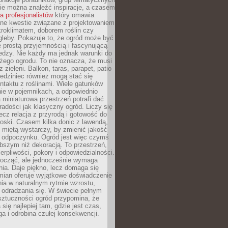
zie można znaleźć inspiracje, a czasem
la profesjonalistów
który omawia
e kwestie związane z projektowaniem
roklimatem, doborem roślin czy
gleby. Pokazuje to, że ogród może być
 prostą przyjemnością i fascynującą
edzy. Nie każdy ma jednak warunki do
żego ogrodu. To nie oznacza, że musi
 zieleni. Balkon, taras, parapet, patio
edziniec również mogą stać się
taktu z roślinami. Wiele gatunków
nie w pojemnikach, a odpowiednio
miniaturowa przestrzeń potrafi dać
radości jak klasyczny ogród. Liczy się
lecz relacja z przyrodą i gotowość do
roski. Czasem kilka donic z lawendą,
 miętą wystarczy, by zmienić jakość
 odpoczynku. Ogród jest więc czymś
bszym niż dekoracją. To przestrzeń,
ierpliwości, pokory i odpowiedzialności.
ocząć, ale jednocześnie wymaga
ia. Daje piękno, lecz domaga się
mian oferuje wyjątkowe doświadczenie
ia w naturalnym rytmie wzrostu,
i odradzania się. W świecie pełnym
sztuczności ogród przypomina, że
 się najlepiej tam, gdzie jest czas,
ga i odrobina czułej konsekwencji.