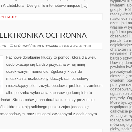
wypoczynkow
kwiatami alb
 i Architektura i Design. To internetowe miejsce […]
grządki. Póź
rzeczywistoś
PRZEDMIOTY
nasłonecznie
czas, jaki m
właśnie w t
ogród nie je
 ELEKTRONIKA OCHRONNA
obserwacji i
jednak, że m
najpiękniejs
IMMOBILIZERY
 2026
MOŻLIWOŚĆ KOMENTOWANIA
ZOSTAŁA WYŁĄCZONA
charakter i 
I
ELEKTRONIKA
właścicieli.
OCHRONNA
Fachowe dorabianie kluczy to pomoc, która dla wielu
bardzo sztyw
Dawniej dom
osób okazuje się bardzo przydatna w najmniej
powinien być
oczekiwanym momencie. Zgubiony klucz do
przewidywal
cieszą się n
mieszkania, uszkodzony kluczyk samochodowy,
owadom, pta
praktyce ozn
niedziałający pilot, zużyta obudowa, problem z zamkiem
dostosowany
albo potrzeba wykonania zapasowego kompletu to
ograniczenie
przyrody. Og
ładność. Strona poświęcona dorabianiu kluczy prezentuje
Może być żyw
ób, które szukają solidnego punktu zajmującego się
współpracuje
całkowicie 
samochodowymi oraz usługami związanymi z codziennym
zmianę w myś
rosnąca świ
mówi się o 
gleby, sadze