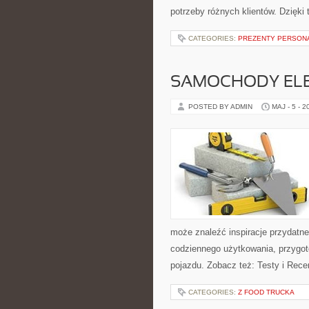
potrzeby różnych klientów. Dzięki
CATEGORIES:
PREZENTY PERSON
SAMOCHODY ELE
POSTED BY ADMIN
MAJ - 5 - 2
może znaleźć inspiracje przydatn
codziennego użytkowania, przygo
pojazdu. Zobacz też: Testy i Rece
CATEGORIES:
Z FOOD TRUCKA