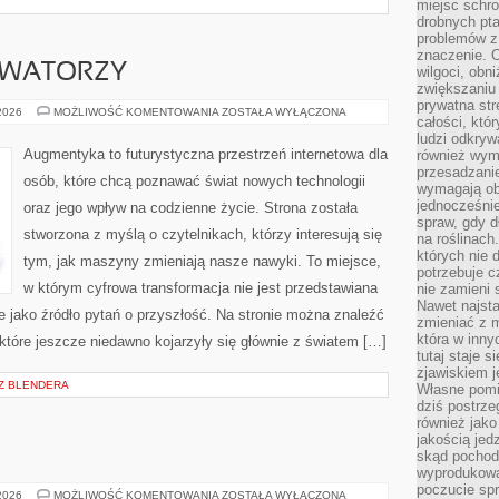
miejsc schro
drobnych pta
problemów z 
znaczenie. 
OWATORZY
wilgoci, obn
zwiększaniu 
prywatna str
STARTUPY
 2026
MOŻLIWOŚĆ KOMENTOWANIA
ZOSTAŁA WYŁĄCZONA
całości, któ
I
INNOWATORZY
ludzi odkryw
Augmentyka to futurystyczna przestrzeń internetowa dla
również wymi
przesadzanie
osób, które chcą poznawać świat nowych technologii
wymagają obe
jednocześni
oraz jego wpływ na codzienne życie. Strona została
spraw, gdy d
stworzona z myślą o czytelnikach, którzy interesują się
na roślinac
których nie 
tym, jak maszyny zmieniają nasze nawyki. To miejsce,
potrzebuje 
w którym cyfrowa transformacja nie jest przedstawiana
nie zamieni 
Nawet najsta
le jako źródło pytań o przyszłość. Na stronie można znaleźć
zmieniać z m
która w inny
tóre jeszcze niedawno kojarzyły się głównie z światem […]
tutaj staje 
zjawiskiem j
 Z BLENDERA
Własne pomid
dziś postrze
również jako
jakością jed
skąd pochodz
wyprodukowa
poczucie sp
KAZANIA
 2026
MOŻLIWOŚĆ KOMENTOWANIA
ZOSTAŁA WYŁĄCZONA