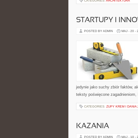
CATEGORIES:
ARCHITEKTURA
STARTUPY I INN
POSTED BY ADMIN
MAJ - 20 -
jedynie jako suchy zbiór faktów, a
teksty poświęcone zagadnieniom, k
CATEGORIES:
ZUPY KREM I DANIA
KAZANIA
POSTED BY ADMIN
MAJ - 10 -