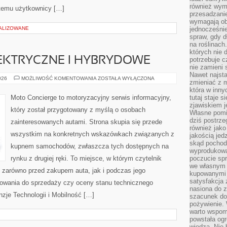
również wymi
 temu użytkownicy […]
przesadzanie
wymagają obe
ALIZOWANE
jednocześni
spraw, gdy d
na roślinac
których nie 
KTRYCZNE I HYBRYDOWE
potrzebuje 
nie zamieni 
Nawet najsta
SAMOCHODY
026
MOŻLIWOŚĆ KOMENTOWANIA
ZOSTAŁA WYŁĄCZONA
zmieniać z m
ELEKTRYCZNE
I
która w inny
HYBRYDOWE
Moto Concierge to motoryzacyjny serwis informacyjny,
tutaj staje 
zjawiskiem j
który został przygotowany z myślą o osobach
Własne pomid
dziś postrze
zainteresowanych autami. Strona skupia się przede
również jako
wszystkim na konkretnych wskazówkach związanych z
jakością jed
skąd pochodz
kupnem samochodów, zwłaszcza tych dostępnych na
wyprodukowa
rynku z drugiej ręki. To miejsce, w którym czytelnik
poczucie sp
we własnym 
e zarówno przed zakupem auta, jak i podczas jego
kupowanymi 
satysfakcja
towania do sprzedaży czy oceny stanu technicznego
nasiona do z
nzje Technologii i Mobilność […]
szacunek do
pożywienie. 
warto wspomn
powstała ogr
wiedzą. Nie 