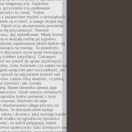
ar terapeutyczny. Sadzenie,
, przycinanie czy podlewanie
cności tu i teraz. Trudno
e z pośpiechem myśleć o dziesiątkach
łonie są w ziemi, a uwaga skupia się
h. Ogród uczy akceptowania procesów,
da się przyspieszyć. Nasiono
czasu, aby wykiełkować. Młody krzew
się w okazałą roślinę po tygodniu.
ranniej zaplanowana rabata będzie się
iesiąca na miesiąc. Ta powolność,
ch obszarach życia bywa frustrująca,
się źródłem satysfakcji. Ciekawym
est też powrót do upraw użytkowych.
ory, zioła, truskawki czy sałata nie są
gane wyłącznie jako oszczędność, ale
 sposób na odzyskanie kontroli nad
zenia. Ludzie chcą wiedzieć, co jedzą,
i żywność i jak została
na. Nawet niewielka uprawa daje
rawczości. Smak warzyw zerwanych
ogrodzie trudno porównać z tymi
masowo. Dochodzi do tego
 z obserwowania całego procesu od
bioru. To doświadczenie buduje
 natury i do pracy, jaką wymaga każde
W środku tej ogrodniczej opowieści
ieć, że wokół pielęgnacji zieleni
omna społeczność ludzi dzielących się
brakuje poradników, grup tematycznych