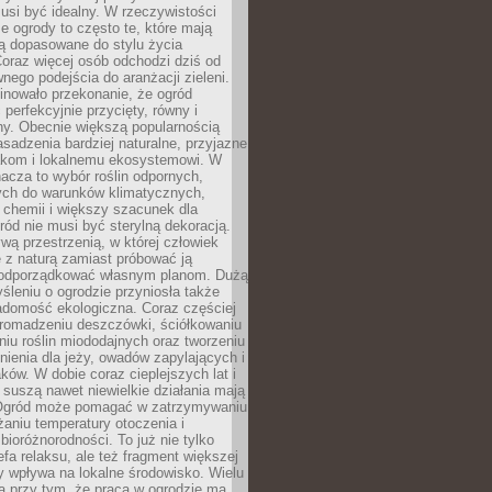
usi być idealny. W rzeczywistości
ze ogrody to często te, które mają
są dopasowane do stylu życia
 Coraz więcej osób odchodzi dziś od
nego podejścia do aranżacji zieleni.
inowało przekonanie, że ogród
 perfekcyjnie przycięty, równy i
ny. Obecnie większą popularnością
asadzenia bardziej naturalne, przyjazne
kom i lokalnemu ekosystemowi. W
acza to wybór roślin odpornych,
ch do warunków klimatycznych,
 chemii i większy szacunek dla
ród nie musi być sterylną dekoracją.
ą przestrzenią, w której człowiek
 z naturą zamiast próbować ją
podporządkować własnym planom. Dużą
leniu o ogrodzie przyniosła także
adomość ekologiczna. Coraz częściej
gromadzeniu deszczówki, ściółkowaniu
niu roślin miododajnych oraz tworzeniu
nienia dla jeży, owadów zapylających i
ków. W dobie coraz cieplejszych lat i
suszą nawet niewielkie działania mają
Ogród może pomagać w zatrzymywaniu
iżaniu temperatury otoczenia i
bioróżnorodności. To już nie tylko
efa relaksu, ale też fragment większej
ry wpływa na lokalne środowisko. Wielu
a przy tym, że praca w ogrodzie ma