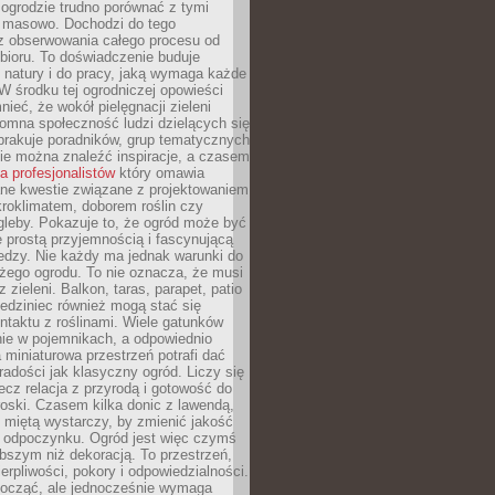
ogrodzie trudno porównać z tymi
masowo. Dochodzi do tego
 z obserwowania całego procesu od
bioru. To doświadczenie buduje
 natury i do pracy, jaką wymaga każde
W środku tej ogrodniczej opowieści
ieć, że wokół pielęgnacji zieleni
omna społeczność ludzi dzielących się
brakuje poradników, grup tematycznych
zie można znaleźć inspiracje, a czasem
la profesjonalistów
który omawia
e kwestie związane z projektowaniem
roklimatem, doborem roślin czy
gleby. Pokazuje to, że ogród może być
 prostą przyjemnością i fascynującą
edzy. Nie każdy ma jednak warunki do
żego ogrodu. To nie oznacza, że musi
 zieleni. Balkon, taras, parapet, patio
edziniec również mogą stać się
taktu z roślinami. Wiele gatunków
nie w pojemnikach, a odpowiednio
miniaturowa przestrzeń potrafi dać
radości jak klasyczny ogród. Liczy się
lecz relacja z przyrodą i gotowość do
roski. Czasem kilka donic z lawendą,
 miętą wystarczy, by zmienić jakość
 odpoczynku. Ogród jest więc czymś
bszym niż dekoracją. To przestrzeń,
ierpliwości, pokory i odpowiedzialności.
ocząć, ale jednocześnie wymaga