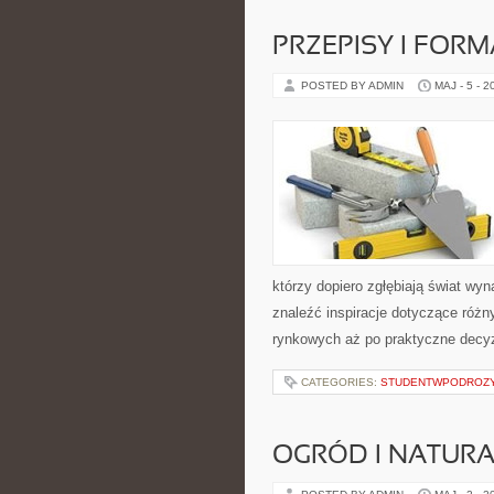
PRZEPISY I FOR
POSTED BY ADMIN
MAJ - 5 - 2
którzy dopiero zgłębiają świat w
znaleźć inspiracje dotyczące róż
rynkowych aż po praktyczne decyz
CATEGORIES:
STUDENTWPODROZ
OGRÓD I NATUR