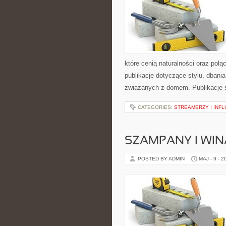
które cenią naturalności oraz połą
publikacje dotyczące stylu, dbani
związanych z domem. Publikacje s
CATEGORIES:
STREAMERZY I INF
SZAMPANY I WIN
POSTED BY ADMIN
MAJ - 9 - 2