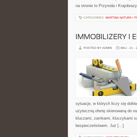
na stronie to Przyroda i Krajobrazy
CATEGORIES:
MARTWA NATURA I 
IMMOBILIZERY I
POSTED BY ADMIN
MAJ - 21 -
sytuacje, w których liczy się dok
użyteczną ofertę skierowaną do os
kluczami, zamkami, kluczykami 
bezpieczeństwem. Już […]