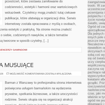
przestrzeń, które zestawia zamiłowanie do
zaangażowan
troski. W za
codzienności, estetyki i harmonii oraz wartościowych
uczestniczen
wskazówek. Czytelnicy mogą znaleźć tutaj ciekawe
przemijania 
pośpiechu i 
publikacje, które ułatwiają w organizacji dnia. Serwis
życie rozwija
światło, uwa
internetowy została opracowana z myślą o osobach,
Ogród od zaw
czenia estetyki z praktyką. Na stronie można znaleźć
uporządkowa
Dla jednych 
a o siebie, codziennych nawyków, a także tematów
innych pole 
ą tworzone w sposób czytelny, […]
jeszcze inny
Niezależnie 
niewielkim o
LUENCERZY GAMINGOWI
skrzyniach n
sobą coś wy
się od świat
uczy cierpli
A MUSUJĄCE
współczesny
zaczyna się
pachnące rab
SZAMPANY
026
MOŻLIWOŚĆ KOMENTOWANIA
ZOSTAŁA WYŁĄCZONA
wypoczynkow
I
WINA
kwiatami alb
MUSUJĄCE
Barman z Warszawy to profesjonalna strona internetowa
grządki. Póź
rzeczywistoś
poświęcona usługom barmańskim na wydarzenia
nasłonecznie
czas, jaki m
prywatne, spotkania biznesowe, a także uroczystości
właśnie w t
rodzinne. Serwis skupia się na organizacji atrakcji
ogród nie je
obserwacji i