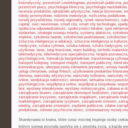
kosmetyczny
,
przestrzeń coworkingowa
,
przestrzeń publiczna
,
pr
przestrzeń pracy
,
psychologia kliniczna
,
psychologia nastolatków
recenzje produktów
,
rękodzieło artystyczne
,
relacje biznesowe
,
re
roboty przemysłowe
,
rodzinne inwestycje
,
rozliczenia podatkowe
,
rozwój przywództwa
,
rozwój regionalny
,
rynek nieruchomości
,
sal
capital
,
sieci neuronowe
,
smart city
,
smart city technologie
,
spedy
społeczna odpowiedzialność
,
społeczności lokalne
,
spot reklamo
stolarstwo
,
strategie rozwoju miasta
,
systemy płatnicze
,
szkoleni
miękkie
,
szkolenia twarde
,
szkolnictwo podstawowe
,
szkolnictwo
sztuczna inteligencja w edukacji
,
sztuczna inteligencja w kulturze
medycynie
,
sztuka cyfrowa
,
sztuka ludowa
,
sztuka tradycyjna
,
sz
użytkowa
,
taras
,
targi branżowe
,
team building
,
techniki malarskie
telemedycyna
,
telemedycyna specjalistyczna
,
terapia poznawcza
psychologiczne
,
transakcje bezgotówkowe
,
transformacja cyfrowa
transport kolejowy
,
transport miejski
,
transport publiczny
,
trend e
komunikacyjne
,
ubezpieczenia zdrowotne prywatne
,
umowy handl
usługi chmurowe
,
usługi fintech
,
użytkowanie produktów finansow
domowy
,
warsztaty artystyczne
,
warsztaty kulinarne
,
warsztaty m
online
,
windykacja należności
,
winiarstwo
,
wirtualna rzeczywistoś
psychologiczne
,
współpraca online
,
współpraca zespołowa
,
wspom
biur
,
wystawy interaktywne
,
wystawy motoryzacyjne
,
zabawa w d
zarządzanie biurem
,
zarządzanie domowym budżetem
,
zarządzan
zarządzanie kryzysem
,
zarządzanie majątkiem
,
zarządzanie mak
marketingiem
,
zarządzanie ryzykiem
,
zarządzanie stresem
,
zarzą
wiedzą
,
zarządzanie zmianami
,
zaufanie publiczne
,
zdalne zarzą
produktowe
,
zdrowie psychiczne dzieci
,
zrównoważony rozwój mi
Skandynawia to kraina, które coraz mocniej inspiruje osoby cieka
którym surowa przyroda spotyka się z prostotą życia, a każda w