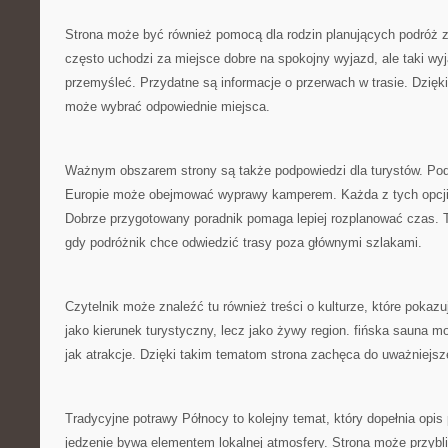
Strona może być również pomocą dla rodzin planujących podróż 
często uchodzi za miejsce dobre na spokojny wyjazd, ale taki wy
przemyśleć. Przydatne są informacje o przerwach w trasie. Dzięki
może wybrać odpowiednie miejsca.
Ważnym obszarem strony są także podpowiedzi dla turystów. Pod
Europie może obejmować wyprawy kamperem. Każda z tych opcj
Dobrze przygotowany poradnik pomaga lepiej rozplanować czas. T
gdy podróżnik chce odwiedzić trasy poza głównymi szlakami.
Czytelnik może znaleźć tu również treści o kulturze, które pokaz
jako kierunek turystyczny, lecz jako żywy region. fińska sauna 
jak atrakcje. Dzięki takim tematom strona zachęca do uważniejsz
Tradycyjne potrawy Północy to kolejny temat, który dopełnia opi
jedzenie bywa elementem lokalnej atmosfery. Strona może przybliż