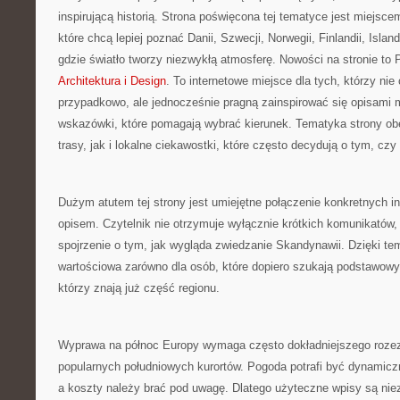
inspirującą historią. Strona poświęcona tej tematyce jest miejsc
które chcą lepiej poznać Danii, Szwecji, Norwegii, Finlandii, Islan
gdzie światło tworzy niezwykłą atmosferę. Nowości na stronie to P
Architektura i Design
. To internetowe miejsce dla tych, którzy ni
przypadkowo, ale jednocześnie pragną zainspirować się opisami 
wskazówki, które pomagają wybrać kierunek. Tematyka strony ob
trasy, jak i lokalne ciekawostki, które często decydują o tym, czy
Dużym atutem tej strony jest umiejętne połączenie konkretnych i
opisem. Czytelnik nie otrzymuje wyłącznie krótkich komunikatów,
spojrzenie o tym, jak wygląda zwiedzanie Skandynawii. Dzięki t
wartościowa zarówno dla osób, które dopiero szukają podstawowych
którzy znają już część regionu.
Wyprawa na północ Europy wymaga często dokładniejszego rozezn
popularnych południowych kurortów. Pogoda potrafi być dynamiczn
a koszty należy brać pod uwagę. Dlatego użyteczne wpisy są ni