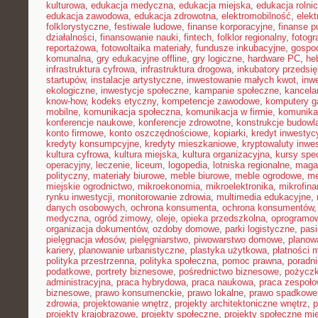
kulturowa
,
edukacja medyczna
,
edukacja miejska
,
edukacja rolni
edukacja zawodowa
,
edukacja zdrowotna
,
elektromobilność
,
elek
folklorystyczne
,
festiwale ludowe
,
finanse korporacyjne
,
finanse p
działalności
,
finansowanie nauki
,
fintech
,
folklor regionalny
,
fotogr
reportażowa
,
fotowoltaika materiały
,
fundusze inkubacyjne
,
gospod
komunalna
,
gry edukacyjne offline
,
gry logiczne
,
hardware PC
,
he
infrastruktura cyfrowa
,
infrastruktura drogowa
,
inkubatory przedsię
startupów
,
instalacje artystyczne
,
inwestowanie małych kwot
,
inw
ekologiczne
,
inwestycje społeczne
,
kampanie społeczne
,
kancela
know-how
,
kodeks etyczny
,
kompetencje zawodowe
,
komputery 
mobilne
,
komunikacja społeczna
,
komunikacja w firmie
,
komunika
konferencje naukowe
,
konferencje zdrowotne
,
konstrukcje budowl
konto firmowe
,
konto oszczędnościowe
,
kopiarki
,
kredyt inwestyc
kredyty konsumpcyjne
,
kredyty mieszkaniowe
,
kryptowaluty inwe
kultura cyfrowa
,
kultura miejska
,
kultura organizacyjna
,
kursy spec
operacyjny
,
leczenie
,
liceum
,
logopedia
,
lotniska regionalne
,
maga
polityczny
,
materiały biurowe
,
meble biurowe
,
meble ogrodowe
,
me
miejskie ogrodnictwo
,
mikroekonomia
,
mikroelektronika
,
mikrofin
rynku inwestycji
,
monitorowanie zdrowia
,
multimedia edukacyjne
,
danych osobowych
,
ochrona konsumenta
,
ochrona konsumentów
medyczna
,
ogród zimowy
,
oleje
,
opieka przedszkolna
,
oprogramow
organizacja dokumentów
,
ozdoby domowe
,
parki logistyczne
,
pas
pielęgnacja włosów
,
pielęgniarstwo
,
piwowarstwo domowe
,
planow
kariery
,
planowanie urbanistyczne
,
plastyka użytkowa
,
płatności 
polityka przestrzenna
,
polityka społeczna
,
pomoc prawna
,
poradni
podatkowe
,
portrety biznesowe
,
pośrednictwo biznesowe
,
pożycz
administracyjna
,
praca hybrydowa
,
praca naukowa
,
praca zespoło
biznesowe
,
prawo konsumenckie
,
prawo lokalne
,
prawo spadkowe
zdrowia
,
projektowanie wnętrz
,
projekty architektoniczne wnętrz
,
p
projekty krajobrazowe
,
projekty społeczne
,
projekty społeczne mie