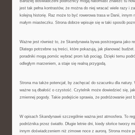
Bardziej doświadczeni podróżnicy mogą natomiast znaleźć tu now
jest tak pełna kontrastów, że można do niej wracać wiele razy i
kolejną historię. Raz może to być rowerowa trasa w Danii, innym
małym miasteczku. Strona dobrze wpisuje się w taki sposób pozn
Ważne jest również to, że Skandynawia bywa postrzegana jako re
Dlatego potrzebne są treści, które pokazują, jak planować budże
poradniki mogą pomóc wybrać prom lub pociąg. Dzięki temu podró
odległym marzeniem, a staje się realną przygodą.
Strona ma także potencjał, by zachęcać do szacunku dla natury.
ważne są dbałość o czystość. Czytelnik może dowiedzieć się, ja
zmiennej pogody. Takie podejście sprawia, że podróżowanie jest b
W opisach Skandynawii szczególnie ważna jest atmosfera. To regi
podróżnika przez światło. Długie letnie dni, kiedy słońce tworzy 
innym doświadczeniem niż zimowe noce z aurorą. Strona może p