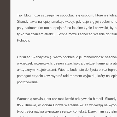
Taki blog może szczególnie spodobać się osobom, które nie lubi
Skandynawia najlepiej smakuje wtedy, gdy daje się jej spokojne 
przy nadmorskim molo, spojrzeć na lokalne życie i pozwolić, by 
tylko zaliczaniem atrakcji. Strona może zachęcać właśnie do ta
Północy.
Opisując Skandynawię, warto podkreślić jej różnorodność sezono
wycieczek rowerowych. Jesienią zachwyca bardziej kameralną at
arktycznymi krajobrazami. Wiosną budzi się do życia przez topni
pomagać czytelnikowi wybrać taki moment wyjazdu, który najlepiej
podróżowania.
Wartością serwisu jest też możliwość odkrywania historii. Skand
tło kulturowe, w którym ludowe wierzenia wciąż wpływają na wyob
typu treści nadają wyprawie szerszy kontekst. Dzięki nim czyteln