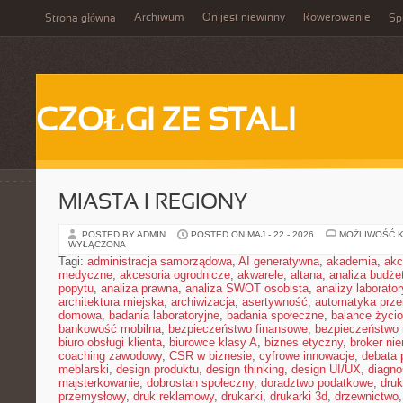
Archiwum
On jest niewinny
Rowerowanie
Strona główna
Spi
CZOŁGI ZE STALI
MIASTA I REGIONY
POSTED BY ADMIN
POSTED ON MAJ - 22 - 2026
MOŻLIWOŚĆ 
WYŁĄCZONA
Tagi:
administracja samorządowa
,
AI generatywna
,
akademia
,
akc
medyczne
,
akcesoria ogrodnicze
,
akwarele
,
altana
,
analiza budże
popytu
,
analiza prawna
,
analiza SWOT osobista
,
analizy laborator
architektura miejska
,
archiwizacja
,
asertywność
,
automatyka prz
domowa
,
badania laboratoryjne
,
badania społeczne
,
balance życi
bankowość mobilna
,
bezpieczeństwo finansowe
,
bezpieczeństwo 
biuro obsługi klienta
,
biurowce klasy A
,
biznes etyczny
,
broker ni
coaching zawodowy
,
CSR w biznesie
,
cyfrowe innowacje
,
debata 
meblarski
,
design produktu
,
design thinking
,
design UI/UX
,
diagno
majsterkowanie
,
dobrostan społeczny
,
doradztwo podatkowe
,
dru
przemysłowy
,
druk reklamowy
,
drukarki
,
drukarki 3d
,
drzewnictwo