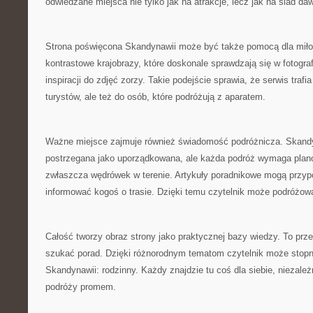
odwiedzane miejsca nie tylko jak na atrakcje, lecz jak na ślad daw
Strona poświęcona Skandynawii może być także pomocą dla miłoś
kontrastowe krajobrazy, które doskonale sprawdzają się w fotogra
inspiracji do zdjęć zorzy. Takie podejście sprawia, że serwis trafi
turystów, ale też do osób, które podróżują z aparatem.
Ważne miejsce zajmuje również świadomość podróżnicza. Skandy
postrzegana jako uporządkowana, ale każda podróż wymaga plan
zwłaszcza wędrówek w terenie. Artykuły poradnikowe mogą przyp
informować kogoś o trasie. Dzięki temu czytelnik może podróżowa
Całość tworzy obraz strony jako praktycznej bazy wiedzy. To prze
szukać porad. Dzięki różnorodnym tematom czytelnik może stop
Skandynawii: rodzinny. Każdy znajdzie tu coś dla siebie, niezale
podróży promem.