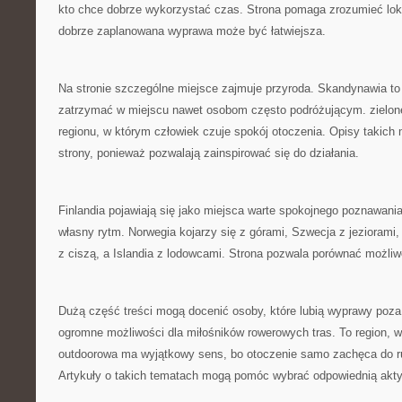
kto chce dobrze wykorzystać czas. Strona pomaga zrozumieć lokal
dobrze zaplanowana wyprawa może być łatwiejsza.
Na stronie szczególne miejsce zajmuje przyroda. Skandynawia to 
zatrzymać w miejscu nawet osobom często podróżującym. zielone
regionu, w którym człowiek czuje spokój otoczenia. Opisy takich 
strony, ponieważ pozwalają zainspirować się do działania.
Finlandia pojawiają się jako miejsca warte spokojnego poznawani
własny rytm. Norwegia kojarzy się z górami, Szwecja z jeziorami,
z ciszą, a Islandia z lodowcami. Strona pozwala porównać możliw
Dużą część treści mogą docenić osoby, które lubią wyprawy poz
ogromne możliwości dla miłośników rowerowych tras. To region, w
outdoorowa ma wyjątkowy sens, bo otoczenie samo zachęca do ru
Artykuły o takich tematach mogą pomóc wybrać odpowiednią akt