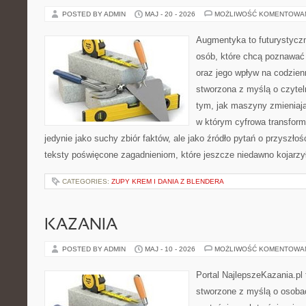
POSTED BY ADMIN
MAJ - 20 - 2026
MOŻLIWOŚĆ KOMENTOWA
Augmentyka to futurystyczn
osób, które chcą poznawać 
oraz jego wpływ na codzien
stworzona z myślą o czyteln
tym, jak maszyny zmieniają
w którym cyfrowa transform
jedynie jako suchy zbiór faktów, ale jako źródło pytań o przyszło
teksty poświęcone zagadnieniom, które jeszcze niedawno kojarzy
CATEGORIES:
ZUPY KREM I DANIA Z BLENDERA
KAZANIA
POSTED BY ADMIN
MAJ - 10 - 2026
MOŻLIWOŚĆ KOMENTOWA
Portal NajlepszeKazania.pl
stworzone z myślą o osobac