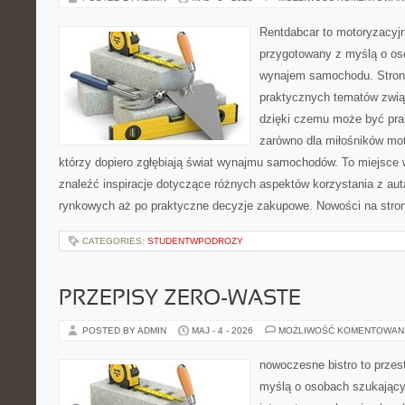
Rentdabcar to motoryzacyjn
przygotowany z myślą o os
wynajem samochodu. Strona
praktycznych tematów zwią
dzięki czemu może być pr
zarówno dla miłośników moto
którzy dopiero zgłębiają świat wynajmu samochodów. To miejsce 
znaleźć inspiracje dotyczące różnych aspektów korzystania z au
rynkowych aż po praktyczne decyzje zakupowe. Nowości na stron
CATEGORIES:
STUDENTWPODROZY
PRZEPISY ZERO-WASTE
POSTED BY ADMIN
MAJ - 4 - 2026
MOŻLIWOŚĆ KOMENTOWAN
nowoczesne bistro to przest
myślą o osobach szukający