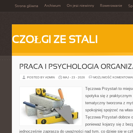
Archiwum
On jest niewinny
Rowerowanie
Strona główna
Spi
CZOŁGI ZE STALI
PRACA I PSYCHOLOGIA ORGANIZ
POSTED BY ADMIN
MAJ - 23 - 2026
MOŻLIWOŚĆ KOMENTOWA
Tęczowa Przystań to miejs
spotyka się z praktycznym
tematyczny tworzona z myś
spokojniej spojrzeć na wła
Tęczowa Przystań dobrze od
ponieważ kojarzy się z be
jednocześnie zaprasza do uważności nad tym, co dzieje się w cz