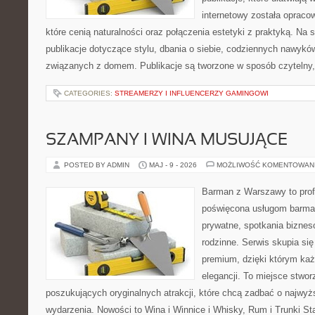
internetowy została opraco
które cenią naturalności oraz połączenia estetyki z praktyką. Na
publikacje dotyczące stylu, dbania o siebie, codziennych nawykó
związanych z domem. Publikacje są tworzone w sposób czytelny,
CATEGORIES:
STREAMERZY I INFLUENCERZY GAMINGOWI
SZAMPANY I WINA MUSUJĄCE
POSTED BY ADMIN
MAJ - 9 - 2026
MOŻLIWOŚĆ KOMENTOWAN
Barman z Warszawy to profe
poświęcona usługom barma
prywatne, spotkania biznes
rodzinne. Serwis skupia się 
premium, dzięki którym każ
elegancji. To miejsce stwor
poszukujących oryginalnych atrakcji, które chcą zadbać o najw
wydarzenia. Nowości to Wina i Winnice i Whisky, Rum i Trunki St