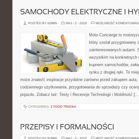
SAMOCHODY ELEKTRYCZNE I H
POSTED BY ADMIN
MAJ - 5 - 2026
MOŻLIWOŚĆ KOMENTOWAN
Moto Concierge to motoryza
który został przygotowany 
zainteresowanych autami. S
wszystkim na konkretnych
kupnem samochodów, zwłas
rynku z drugiej ręki. To mie
może znaleźć inspiracje przydatne zarówno przed zakupem auta, 
codziennego użytkowania, przygotowania do sprzedaży czy ocen
pojazdu. Zobacz też: Testy i Recenzje Technologii i Mobilność […
CATEGORIES:
Z FOOD TRUCKA
PRZEPISY I FORMALNOŚCI
POSTED BY ADMIN
MAJ - 5 - 2026
MOŻLIWOŚĆ KOMENTOWAN