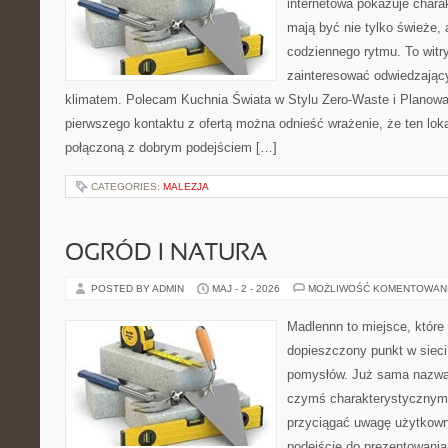
internetowa pokazuje chara
mają być nie tylko świeże,
codziennego rytmu. To witr
zainteresować odwiedzając
klimatem. Polecam Kuchnia Świata w Stylu Zero-Waste i Planowa
pierwszego kontaktu z ofertą można odnieść wrażenie, że ten loka
połączoną z dobrym podejściem […]
CATEGORIES:
MALEZJA
OGRÓD I NATURA
POSTED BY ADMIN
MAJ - 2 - 2026
MOŻLIWOŚĆ KOMENTOWAN
Madlennn to miejsce, które
dopieszczony punkt w sieci
pomysłów. Już sama nazwa 
czymś charakterystycznym,
przyciągać uwagę użytkowni
podejście do prezentowania 