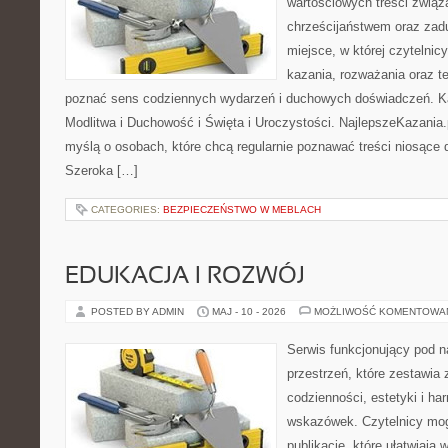
wartościowych treści związ
chrześcijaństwem oraz zad
miejsce, w której czytelni
kazania, rozważania oraz t
poznać sens codziennych wydarzeń i duchowych doświadczeń. Kat
Modlitwa i Duchowość i Święta i Uroczystości. NajlepszeKazania.
myślą o osobach, które chcą regularnie poznawać treści niosące
Szeroka […]
CATEGORIES:
BEZPIECZEŃSTWO W MEBLACH
EDUKACJA I ROZWÓJ
POSTED BY ADMIN
MAJ - 10 - 2026
MOŻLIWOŚĆ KOMENTOWA
Serwis funkcjonujący pod 
przestrzeń, które zestawia
codzienności, estetyki i ha
wskazówek. Czytelnicy mog
publikacje, które ułatwiają 