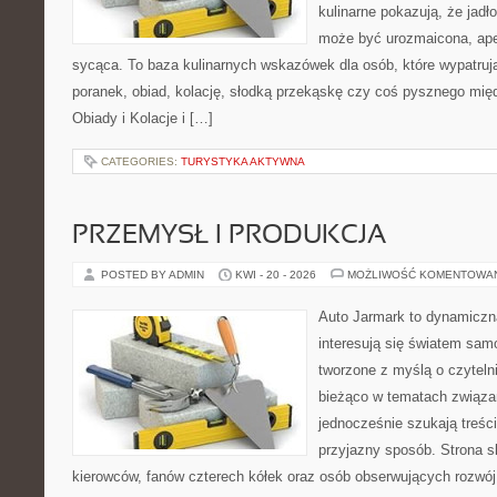
kulinarne pokazują, że jadło
może być urozmaicona, ape
sycąca. To baza kulinarnych wskazówek dla osób, które wypatruj
poranek, obiad, kolację, słodką przekąskę czy coś pysznego mię
Obiady i Kolacje i […]
CATEGORIES:
TURYSTYKA AKTYWNA
PRZEMYSŁ I PRODUKCJA
POSTED BY ADMIN
KWI - 20 - 2026
MOŻLIWOŚĆ KOMENTOWA
Auto Jarmark to dynamiczna
interesują się światem sa
tworzone z myślą o czyteln
bieżąco w tematach związa
jednocześnie szukają treśc
przyjazny sposób. Strona sk
kierowców, fanów czterech kółek oraz osób obserwujących rozwój