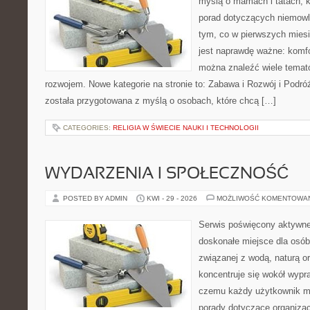
myślą o mamach i tatach, 
porad dotyczących niemowlą
tym, co w pierwszych miesi
jest naprawdę ważne: komfo
można znaleźć wiele temat
rozwojem. Nowe kategorie na stronie to: Zabawa i Rozwój i Podró
została przygotowana z myślą o osobach, które chcą […]
CATEGORIES:
RELIGIA W ŚWIECIE NAUKI I TECHNOLOGII
WYDARZENIA I SPOŁECZNOŚĆ
POSTED BY ADMIN
KWI - 29 - 2026
MOŻLIWOŚĆ KOMENTOWA
Serwis poświęcony aktywn
doskonałe miejsce dla osób
związanej z wodą, naturą o
koncentruje się wokół wypr
czemu każdy użytkownik m
porady dotyczące organizac