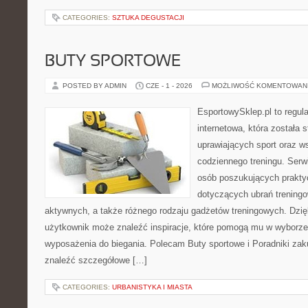
CATEGORIES:
SZTUKA DEGUSTACJI
BUTY SPORTOWE
POSTED BY ADMIN
CZE - 1 - 2026
MOŻLIWOŚĆ KOMENTOWAN
EsportowySklep.pl to regula
internetowa, która została
uprawiających sport oraz w
codziennego treningu. Serwi
osób poszukujących prakt
dotyczących ubrań treningo
aktywnych, a także różnego rodzaju gadżetów treningowych. Dzięk
użytkownik może znaleźć inspiracje, które pomogą mu w wyborz
wyposażenia do biegania. Polecam Buty sportowe i Poradniki za
znaleźć szczegółowe […]
CATEGORIES:
URBANISTYKA I MIASTA