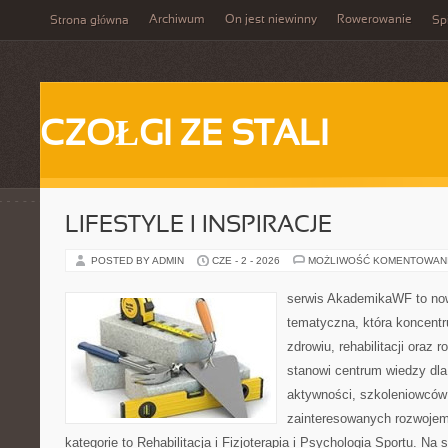
Archiwum
On jest niewinny
Rowerowanie
Strona główna
Spi
CZOŁGI ZE STALI
LIFESTYLE I INSPIRACJE
POSTED BY ADMIN
CZE - 2 - 2026
MOŻLIWOŚĆ KOMENTOWAN
serwis AkademikaWF to no
tematyczna, która koncentru
zdrowiu, rehabilitacji oraz 
stanowi centrum wiedzy dla
aktywności, szkoleniowców
zainteresowanych rozwoje
kategorie to Rehabilitacja i Fizjoterapia i Psychologia Sportu. Na