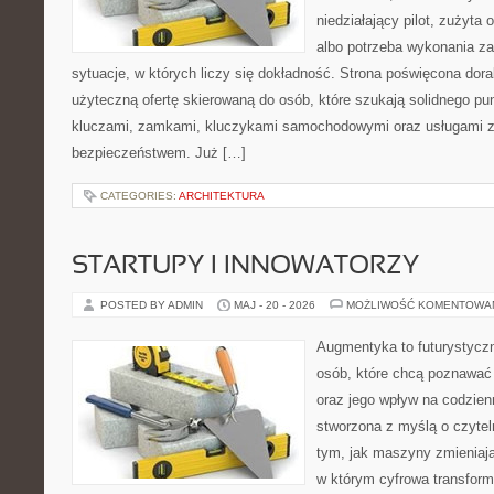
niedziałający pilot, zużyt
albo potrzeba wykonania z
sytuacje, w których liczy się dokładność. Strona poświęcona dora
użyteczną ofertę skierowaną do osób, które szukają solidnego pu
kluczami, zamkami, kluczykami samochodowymi oraz usługami 
bezpieczeństwem. Już […]
CATEGORIES:
ARCHITEKTURA
STARTUPY I INNOWATORZY
POSTED BY ADMIN
MAJ - 20 - 2026
MOŻLIWOŚĆ KOMENTOWA
Augmentyka to futurystyczn
osób, które chcą poznawać 
oraz jego wpływ na codzien
stworzona z myślą o czyteln
tym, jak maszyny zmieniają
w którym cyfrowa transform