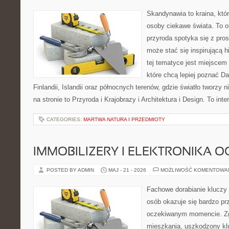
Skandynawia to kraina, któr
osoby ciekawe świata. To o
przyroda spotyka się z pro
może stać się inspirującą h
tej tematyce jest miejscem
które chcą lepiej poznać Da
Finlandii, Islandii oraz północnych terenów, gdzie światło tworzy
na stronie to Przyroda i Krajobrazy i Architektura i Design. To in
CATEGORIES:
MARTWA NATURA I PRZEDMIOTY
IMMOBILIZERY I ELEKTRONIKA 
POSTED BY ADMIN
MAJ - 21 - 2026
MOŻLIWOŚĆ KOMENTOWA
Fachowe dorabianie kluczy 
osób okazuje się bardzo pr
oczekiwanym momencie. Zg
mieszkania, uszkodzony k