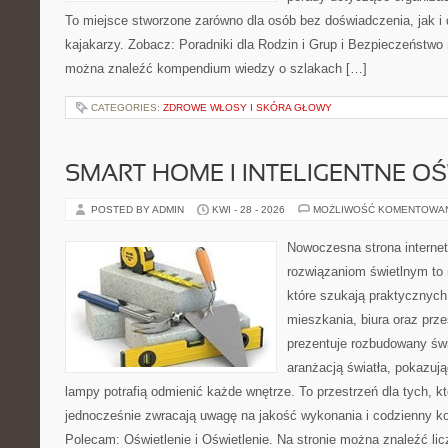
To miejsce stworzone zarówno dla osób bez doświadczenia, jak 
kajakarzy. Zobacz: Poradniki dla Rodzin i Grup i Bezpieczeństwo
można znaleźć kompendium wiedzy o szlakach […]
CATEGORIES:
ZDROWE WŁOSY I SKÓRA GŁOWY
SMART HOME I INTELIGENTNE OŚ
POSTED BY ADMIN
KWI - 28 - 2026
MOŻLIWOŚĆ KOMENTOWA
Nowoczesna strona interne
rozwiązaniom świetlnym to 
które szukają praktycznych 
mieszkania, biura oraz prz
prezentuje rozbudowany św
aranżacją światła, pokazuj
lampy potrafią odmienić każde wnętrze. To przestrzeń dla tych, kt
jednocześnie zwracają uwagę na jakość wykonania i codzienny k
Polecam: Oświetlenie i Oświetlenie. Na stronie można znaleźć li