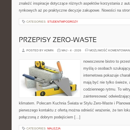
znaleźć inspiracje dotyczące różnych aspektów korzystania z au
rynkowych aż po praktyczne decyzje zakupowe. Nowości na stron
CATEGORIES:
STUDENTWPODROZY
PRZEPISY ZERO-WASTE
POSTED BY ADMIN
MAJ - 4 - 2026
MOŻLIWOŚĆ KOMENTOWAN
nowoczesne bistro to przest
myślą o osobach szukający
internetowa pokazuje chara
mają być nie tylko świeże,
codziennego rytmu. To witr
zainteresować odwiedzając
klimatem. Polecam Kuchnia Świata w Stylu Zero-Waste i Planowa
pierwszego kontaktu z ofertą można odnieść wrażenie, że ten loka
połączoną z dobrym podejściem […]
CATEGORIES:
MALEZJA