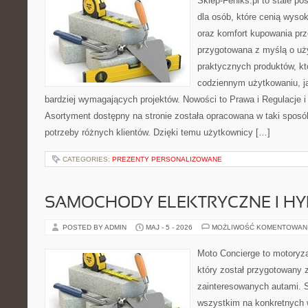
Sklep-Feniks.pl to stale po
dla osób, które cenią wyso
oraz komfort kupowania prze
przygotowana z myślą o uż
praktycznych produktów, kt
codziennym użytkowaniu, jak
bardziej wymagających projektów. Nowości to Prawa i Regulacje i
Asortyment dostępny na stronie została opracowana w taki spos
potrzeby różnych klientów. Dzięki temu użytkownicy […]
CATEGORIES:
PREZENTY PERSONALIZOWANE
SAMOCHODY ELEKTRYCZNE I H
POSTED BY ADMIN
MAJ - 5 - 2026
MOŻLIWOŚĆ KOMENTOWAN
Moto Concierge to motoryza
który został przygotowany 
zainteresowanych autami. S
wszystkim na konkretnych