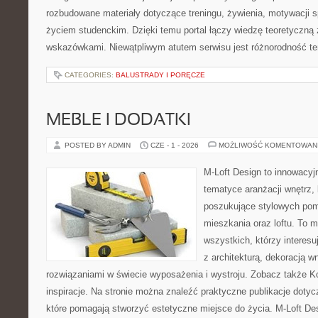
rozbudowane materiały dotyczące treningu, żywienia, motywacji spo
życiem studenckim. Dzięki temu portal łączy wiedzę teoretyczną
wskazówkami. Niewątpliwym atutem serwisu jest różnorodność t
CATEGORIES:
BALUSTRADY I PORĘCZE
MEBLE I DODATKI
POSTED BY ADMIN
CZE - 1 - 2026
MOŻLIWOŚĆ KOMENTOWAN
M-Loft Design to innowacyj
tematyce aranżacji wnętrz, 
poszukujące stylowych pom
mieszkania oraz loftu. To m
wszystkich, którzy interes
z architekturą, dekoracją 
rozwiązaniami w świecie wyposażenia i wystroju. Zobacz także Kolo
inspiracje. Na stronie można znaleźć praktyczne publikacje dotyc
które pomagają stworzyć estetyczne miejsce do życia. M-Loft De