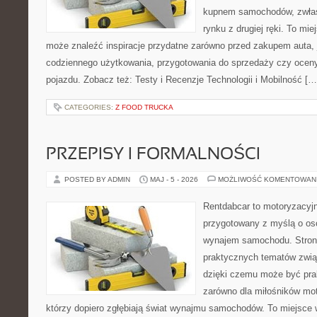
kupnem samochodów, zwłas
rynku z drugiej ręki. To mie
może znaleźć inspiracje przydatne zarówno przed zakupem auta, 
codziennego użytkowania, przygotowania do sprzedaży czy ocen
pojazdu. Zobacz też: Testy i Recenzje Technologii i Mobilność […
CATEGORIES:
Z FOOD TRUCKA
PRZEPISY I FORMALNOŚCI
POSTED BY ADMIN
MAJ - 5 - 2026
MOŻLIWOŚĆ KOMENTOWAN
Rentdabcar to motoryzacyjn
przygotowany z myślą o os
wynajem samochodu. Strona
praktycznych tematów zwią
dzięki czemu może być pr
zarówno dla miłośników moto
którzy dopiero zgłębiają świat wynajmu samochodów. To miejsce 