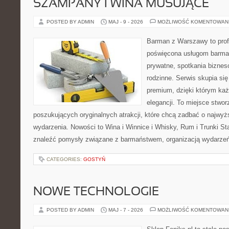
SZAMPANY I WINA MUSUJĄCE
POSTED BY ADMIN
MAJ - 9 - 2026
MOŻLIWOŚĆ KOMENTOWAN
Barman z Warszawy to profe
poświęcona usługom barma
prywatne, spotkania biznes
rodzinne. Serwis skupia się 
premium, dzięki którym każ
elegancji. To miejsce stwor
poszukujących oryginalnych atrakcji, które chcą zadbać o najw
wydarzenia. Nowości to Wina i Winnice i Whisky, Rum i Trunki St
znaleźć pomysły związane z barmaństwem, organizacją wydarzeń
CATEGORIES:
GOSTYŃ
NOWE TECHNOLOGIE
POSTED BY ADMIN
MAJ - 7 - 2026
MOŻLIWOŚĆ KOMENTOWAN