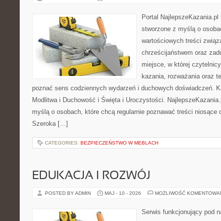
Portal NajlepszeKazania.pl
stworzone z myślą o osobac
wartościowych treści związ
chrześcijaństwem oraz zad
miejsce, w której czytelni
kazania, rozważania oraz t
poznać sens codziennych wydarzeń i duchowych doświadczeń. Kat
Modlitwa i Duchowość i Święta i Uroczystości. NajlepszeKazania.
myślą o osobach, które chcą regularnie poznawać treści niosące
Szeroka […]
CATEGORIES:
BEZPIECZEŃSTWO W MEBLACH
EDUKACJA I ROZWÓJ
POSTED BY ADMIN
MAJ - 10 - 2026
MOŻLIWOŚĆ KOMENTOWA
Serwis funkcjonujący pod 