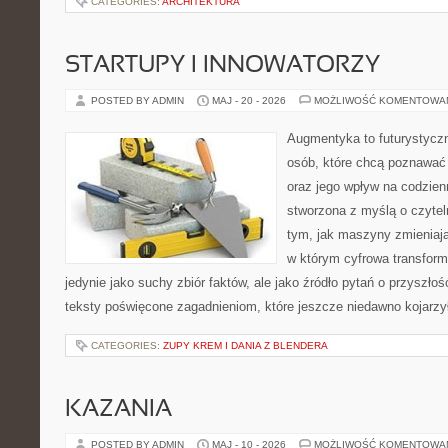
CATEGORIES:
ARCHITEKTURA
STARTUPY I INNOWATORZY
POSTED BY ADMIN
MAJ - 20 - 2026
MOŻLIWOŚĆ KOMENTOWA
Augmentyka to futurystyczn
osób, które chcą poznawać 
oraz jego wpływ na codzien
stworzona z myślą o czyteln
tym, jak maszyny zmieniają
w którym cyfrowa transform
jedynie jako suchy zbiór faktów, ale jako źródło pytań o przyszło
teksty poświęcone zagadnieniom, które jeszcze niedawno kojarzy
CATEGORIES:
ZUPY KREM I DANIA Z BLENDERA
KAZANIA
POSTED BY ADMIN
MAJ - 10 - 2026
MOŻLIWOŚĆ KOMENTOWA