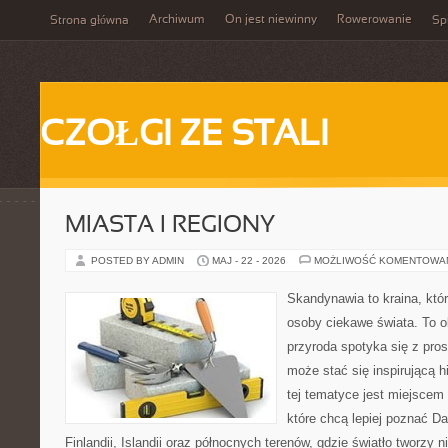
Archiwum
On jest niewinny
Rowerowanie
Strona główna
Spi
CZOŁGI ZE STALI
MIASTA I REGIONY
POSTED BY ADMIN
MAJ - 22 - 2026
MOŻLIWOŚĆ KOMENTOWA
Skandynawia to kraina, któr
osoby ciekawe świata. To o
przyroda spotyka się z pro
może stać się inspirującą h
tej tematyce jest miejscem
które chcą lepiej poznać Da
Finlandii, Islandii oraz północnych terenów, gdzie światło tworzy