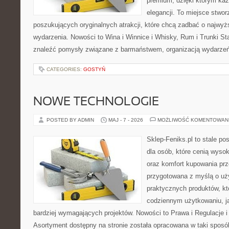
premium, dzięki którym każ
elegancji. To miejsce stwor
poszukujących oryginalnych atrakcji, które chcą zadbać o najw
wydarzenia. Nowości to Wina i Winnice i Whisky, Rum i Trunki St
znaleźć pomysły związane z barmaństwem, organizacją wydarzeń
CATEGORIES:
GOSTYŃ
NOWE TECHNOLOGIE
POSTED BY ADMIN
MAJ - 7 - 2026
MOŻLIWOŚĆ KOMENTOWAN
Sklep-Feniks.pl to stale po
dla osób, które cenią wyso
oraz komfort kupowania prze
przygotowana z myślą o uż
praktycznych produktów, kt
codziennym użytkowaniu, jak
bardziej wymagających projektów. Nowości to Prawa i Regulacje i
Asortyment dostępny na stronie została opracowana w taki spos