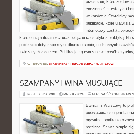
przestrzeń, które zestawia
codzienności, estetyki i ha
wskazówek. Czytelnicy mog
publikacje, które ułatwiają 
internetowy została opraco
które cenią naturalności oraz połączenia estetyki z praktyką. Na
publikacje dotyczące stylu, dbania o siebie, codziennych nawykó
związanych z domem. Publikacje są tworzone w sposób czytelny,
CATEGORIES:
STREAMERZY I INFLUENCERZY GAMINGOWI
SZAMPANY I WINA MUSUJĄCE
POSTED BY ADMIN
MAJ - 9 - 2026
MOŻLIWOŚĆ KOMENTOWAN
Barman z Warszawy to profe
poświęcona usługom barma
prywatne, spotkania biznes
rodzinne. Serwis skupia się 