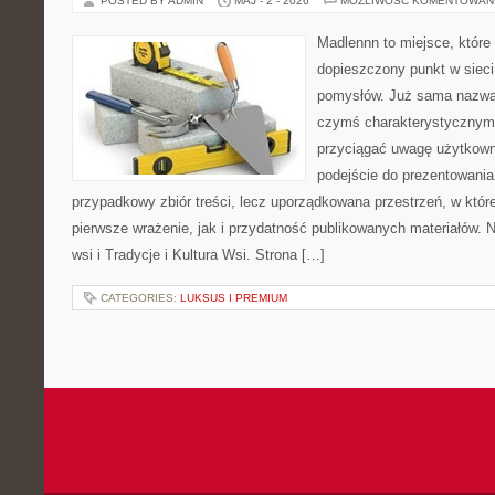
POSTED BY ADMIN
MAJ - 2 - 2026
MOŻLIWOŚĆ KOMENTOWAN
Madlennn to miejsce, które
dopieszczony punkt w sieci
pomysłów. Już sama nazwa 
czymś charakterystycznym,
przyciągać uwagę użytkowni
podejście do prezentowania 
przypadkowy zbiór treści, lecz uporządkowana przestrzeń, w któ
pierwsze wrażenie, jak i przydatność publikowanych materiałów. N
wsi i Tradycje i Kultura Wsi. Strona […]
CATEGORIES:
LUKSUS I PREMIUM