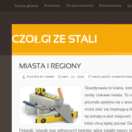
Archiwum
On jest niewinny
Rowerowanie
Strona główna
Spi
CZOŁGI ZE STALI
MIASTA I REGIONY
POSTED BY ADMIN
MAJ - 22 - 2026
MOŻLIWOŚĆ KOMENTOWA
Skandynawia to kraina, któr
osoby ciekawe świata. To o
przyroda spotyka się z pro
może stać się inspirującą h
tej tematyce jest miejscem
które chcą lepiej poznać Da
Finlandii, Islandii oraz północnych terenów, gdzie światło tworzy