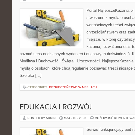
Portal NajlepszeKazania.pl
stworzone z myślą o osobac
wartościowych treści związ
chrześcijaństwem oraz zad
miejsce, w której czytelni
kazania, rozważania oraz t
poznać sens codziennych wydarzeń i duchowych doświadczeń. Kat
Modlitwa i Duchowość i Święta i Uroczystości. NajlepszeKazania.
myślą o osobach, które chcą regularnie poznawać treści niosące
Szeroka […]
CATEGORIES:
BEZPIECZEŃSTWO W MEBLACH
EDUKACJA I ROZWÓJ
POSTED BY ADMIN
MAJ - 10 - 2026
MOŻLIWOŚĆ KOMENTOWA
Serwis funkcjonujący pod 