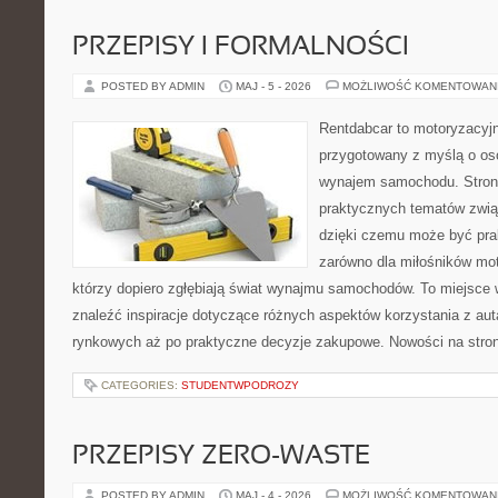
PRZEPISY I FORMALNOŚCI
POSTED BY ADMIN
MAJ - 5 - 2026
MOŻLIWOŚĆ KOMENTOWAN
Rentdabcar to motoryzacyjn
przygotowany z myślą o os
wynajem samochodu. Strona
praktycznych tematów zwią
dzięki czemu może być pr
zarówno dla miłośników moto
którzy dopiero zgłębiają świat wynajmu samochodów. To miejsce 
znaleźć inspiracje dotyczące różnych aspektów korzystania z au
rynkowych aż po praktyczne decyzje zakupowe. Nowości na stron
CATEGORIES:
STUDENTWPODROZY
PRZEPISY ZERO-WASTE
POSTED BY ADMIN
MAJ - 4 - 2026
MOŻLIWOŚĆ KOMENTOWAN