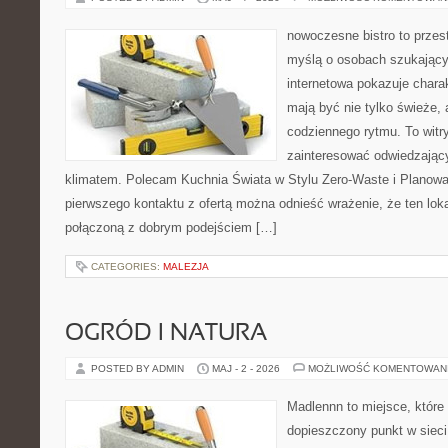
nowoczesne bistro to przest
myślą o osobach szukający
internetowa pokazuje chara
mają być nie tylko świeże,
codziennego rytmu. To witr
zainteresować odwiedzając
klimatem. Polecam Kuchnia Świata w Stylu Zero-Waste i Planowa
pierwszego kontaktu z ofertą można odnieść wrażenie, że ten loka
połączoną z dobrym podejściem […]
CATEGORIES:
MALEZJA
OGRÓD I NATURA
POSTED BY ADMIN
MAJ - 2 - 2026
MOŻLIWOŚĆ KOMENTOWAN
Madlennn to miejsce, które
dopieszczony punkt w sieci