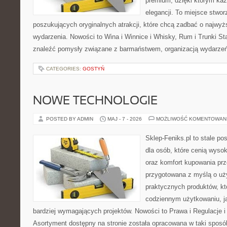
premium, dzięki którym każ
elegancji. To miejsce stwor
poszukujących oryginalnych atrakcji, które chcą zadbać o najw
wydarzenia. Nowości to Wina i Winnice i Whisky, Rum i Trunki St
znaleźć pomysły związane z barmaństwem, organizacją wydarzeń
CATEGORIES:
GOSTYŃ
NOWE TECHNOLOGIE
POSTED BY ADMIN
MAJ - 7 - 2026
MOŻLIWOŚĆ KOMENTOWAN
Sklep-Feniks.pl to stale po
dla osób, które cenią wyso
oraz komfort kupowania prze
przygotowana z myślą o uż
praktycznych produktów, kt
codziennym użytkowaniu, jak
bardziej wymagających projektów. Nowości to Prawa i Regulacje i
Asortyment dostępny na stronie została opracowana w taki spos