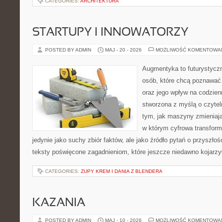
CATEGORIES:
ARCHITEKTURA
STARTUPY I INNOWATORZY
POSTED BY ADMIN
MAJ - 20 - 2026
MOŻLIWOŚĆ KOMENTOWA
Augmentyka to futurystyczn
osób, które chcą poznawać 
oraz jego wpływ na codzien
stworzona z myślą o czyteln
tym, jak maszyny zmieniają
w którym cyfrowa transform
jedynie jako suchy zbiór faktów, ale jako źródło pytań o przyszło
teksty poświęcone zagadnieniom, które jeszcze niedawno kojarzy
CATEGORIES:
ZUPY KREM I DANIA Z BLENDERA
KAZANIA
POSTED BY ADMIN
MAJ - 10 - 2026
MOŻLIWOŚĆ KOMENTOWA